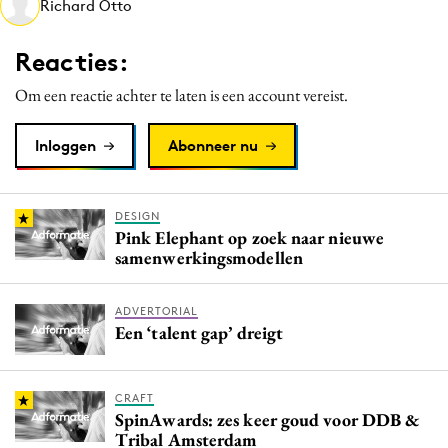
Richard Otto
Media
Merkstrategie
Reacties:
PR
Om een reactie achter te laten is een account vereist.
Programmatic
Purpose Marketing
Inloggen
Abonneer nu
Reputatie & crisis
DESIGN
Pink Elephant op zoek naar nieuwe
samenwerkingsmodellen
ADVERTORIAL
Een ‘talent gap’ dreigt
CRAFT
SpinAwards: zes keer goud voor DDB &
Tribal Amsterdam