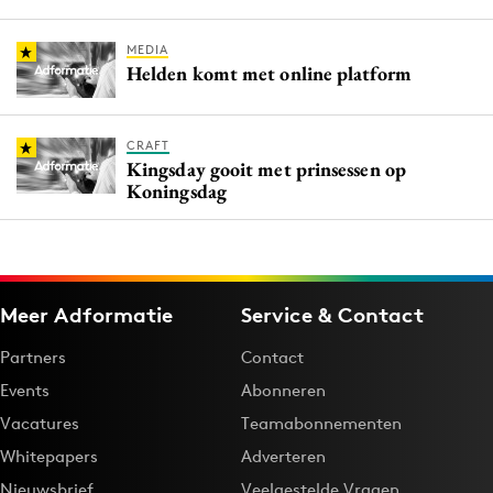
MEDIA
Helden komt met online platform
CRAFT
Kingsday gooit met prinsessen op
Koningsdag
Meer Adformatie
Service & Contact
Partners
Contact
Events
Abonneren
Vacatures
Teamabonnementen
Whitepapers
Adverteren
Nieuwsbrief
Veelgestelde Vragen