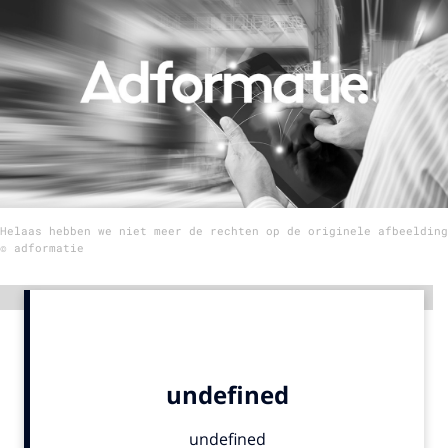
Menu
Home
9 sept: GenAI-training
12 nov: MarketingLive!
Adverteren
Helaas hebben we niet meer de rechten op de originele afbeelding
Events
© adformatie
Opleidingen
Vacatures
Advertentie
Academy
Partners
Topics
Artificial Intelligence