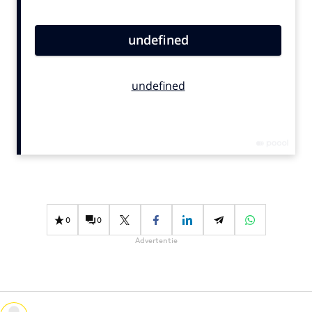
Bureaus
Campagnes
Carriere
Contentmarketing
Craft
Customer Experience
Data & Insights
Design
Digital transformation
Diversiteit
0
0
Effectiviteit
Advertentie
Gedragsverandering
Influencer marketing
Interne communicatie
Martech