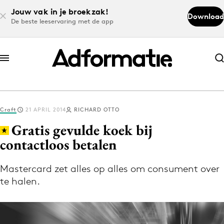
Jouw vak in je broekzak!
Download
De beste leeservaring met de app
Abonneer nu
Abonneer nu
Craft
21 APRIL 2014
RICHARD OTTO
Log in
Gratis gevulde koek bij
contactloos betalen
Download de app
Volg het laatste nieuws via de Adformatie
Mastercard zet alles op alles om consument over
te halen.
Nieuws app