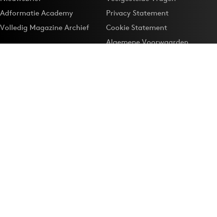
Adformatie Academy
Privacy Statement
Volledig Magazine Archief
Cookie Statement
Algemene Voorwaarden
Onze app
Maak Adformatie.nl je
Google-favoriet
Privacyinstellingen
Download de
Adformatie Nieuws App