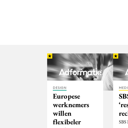
DESIGN
MED
Europese
SB
werknemers
‘re
willen
re
flexibeler
SBS 