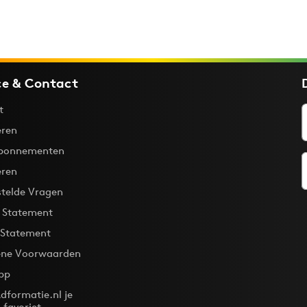
ce & Contact
t
ren
bonnementen
eren
stelde Vragen
y Statement
 Statement
ne Voorwaarden
pp
dformatie.nl je
-favoriet