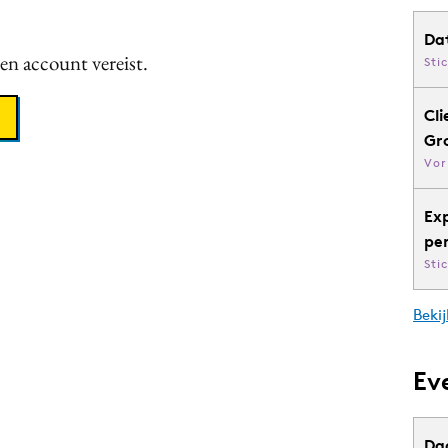
Da
een account vereist.
Sti
Cli
Gr
Vor
Ex
pe
Sti
Bekij
Ev
Da