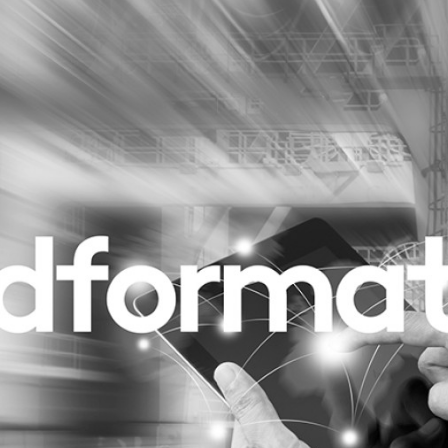
Programmatic
ering
Purpose Marketing
keting
Reputatie & crisis
nicatie