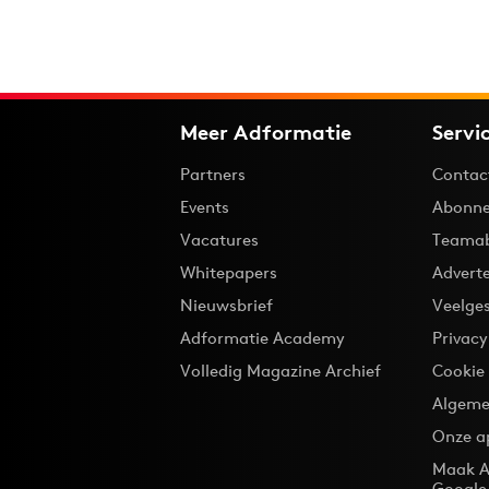
Meer Adformatie
Servi
Partners
Contac
Events
Abonne
Vacatures
Teama
Whitepapers
Advert
Nieuwsbrief
Veelge
Adformatie Academy
Privac
Volledig Magazine Archief
Cookie
Algeme
Onze a
Maak A
Google