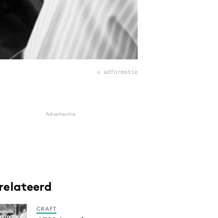
© adformatie
Advertentie
relateerd
CRAFT