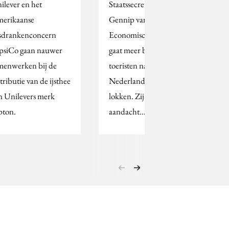
ilever en het
Staatssecretaris Van
erikaanse
Gennip van
isdrankenconcern
Economische Zaken
psiCo gaan nauwer
gaat meer buitenlandse
menwerken bij de
toeristen naar
tributie van de ijsthee
Nederland proberen te
n Unilevers merk
lokken. Zij wil meer
pton.
aandacht…