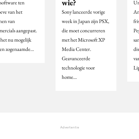
wie?
 software ten
Un
eve van het
Sony lanceerde vorige
Am
nen van
week in Japan zijn PSX,
fr
ercials aangepast.
die moet concurreren
Pe
 het nu mogelijk
met het Microsoft XP
sa
en zogenaamde…
Media Center.
dis
Geavanceerde
va
technologie voor
Li
home…
Advertentie