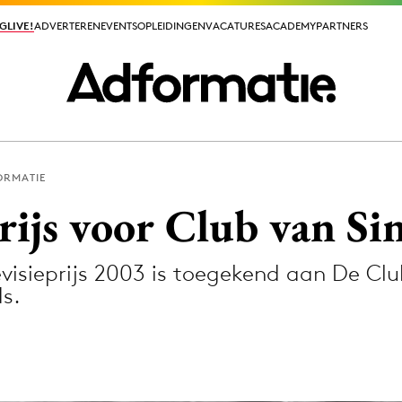
GLIVE!
GLIVE!
ADVERTEREN
ADVERTEREN
EVENTS
EVENTS
OPLEIDINGEN
OPLEIDINGEN
VACATURES
VACATURES
ACADEMY
ACADEMY
PARTNERS
PARTNERS
ORMATIE
ieuws app
ijs voor Club van Sin
evisieprijs 2003 is toegekend aan De Clu
s.
Media
ormation
Merkstrategie
PR