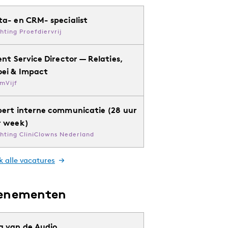
ta- en CRM- specialist
chting Proefdiervrij
ent Service Director — Relaties,
oei & Impact
mVijf
pert interne communicatie (28 uur
r week)
chting CliniClowns Nederland
k alle vacatures
enementen
g van de Audio