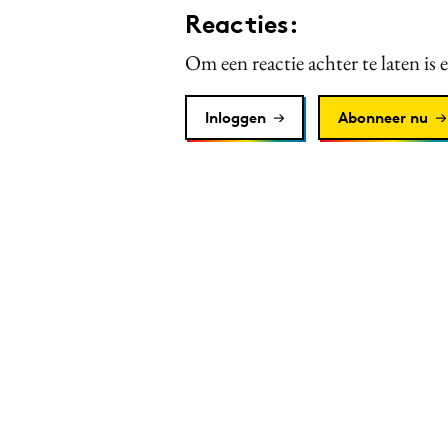
Reacties:
Om een reactie achter te laten is 
Inloggen
Abonneer nu