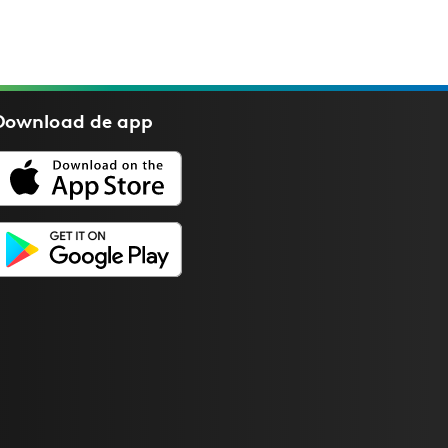
Download de
app