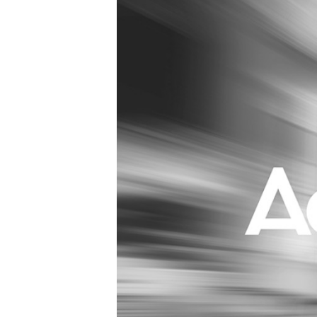
Carriere
Effectiviteit
Contentmarketing
Gedragsverand
Craft
Influencer mar
Customer Experience
Interne commu
Data & Insights
Martech