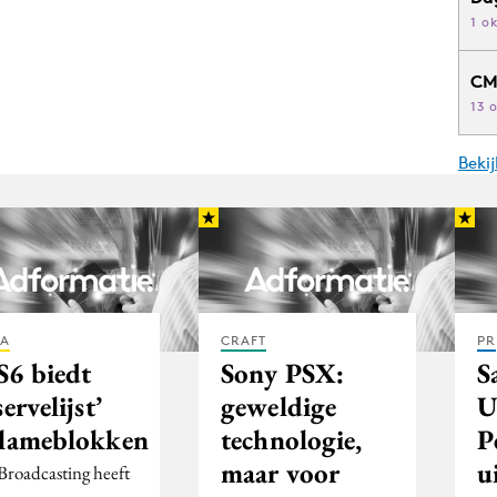
1 o
CM
13 
Beki
IA
CRAFT
PR
S6 biedt
Sony PSX:
S
servelijst’
geweldige
U
clameblokken
technologie,
P
maar voor
u
Broadcasting heeft