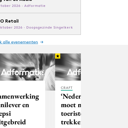
ktober 2026 · Adformatie
O Retail
oktober 2026 · Doopsgezinde Singelkerk
jk alle evenementen
CRAFT
amenwerking
‘Nederland
nilever en
moet meer
epsi
toeristen
itgebreid
trekken’