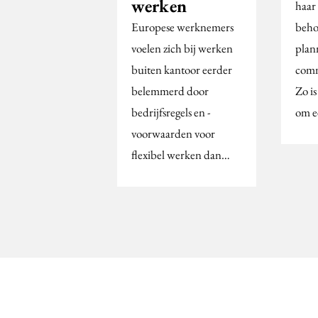
werken
haar
Europese werknemers
beho
voelen zich bij werken
plan
buiten kantoor eerder
comm
belemmerd door
Zo is
bedrijfsregels en -
om e
voorwaarden voor
flexibel werken dan…