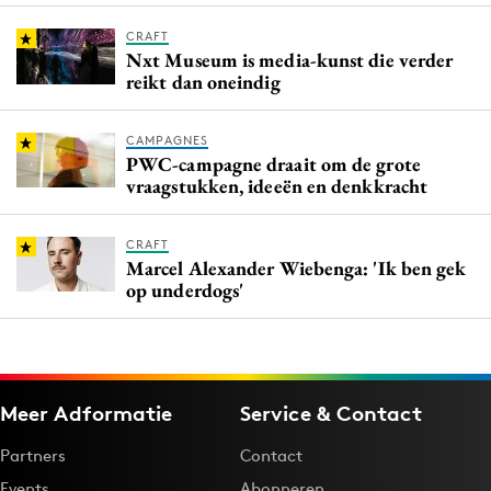
CRAFT
Nxt Museum is media-kunst die verder
reikt dan oneindig
CAMPAGNES
PWC-campagne draait om de grote
vraagstukken, ideeën en denkkracht
CRAFT
Marcel Alexander Wiebenga: 'Ik ben gek
op underdogs'
Meer Adformatie
Service & Contact
Partners
Contact
Events
Abonneren