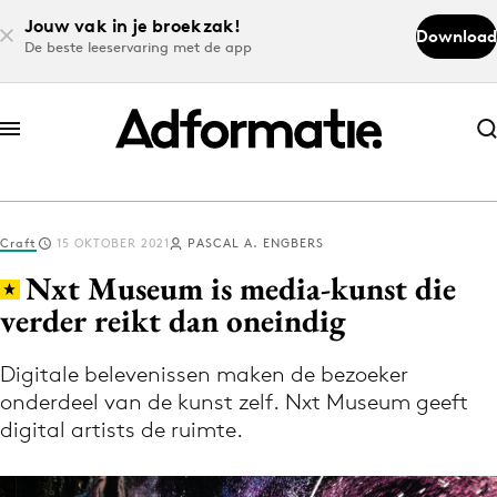
Jouw vak in je broekzak!
Download
De beste leeservaring met de app
Abonneer nu
Abonneer nu
Craft
15 OKTOBER 2021
PASCAL A. ENGBERS
Log in
Nxt Museum is media-kunst die
verder reikt dan oneindig
Download de app
Volg het laatste nieuws via de Adformatie
Digitale belevenissen maken de bezoeker
onderdeel van de kunst zelf. Nxt Museum geeft
Nieuws app
digital artists de ruimte.