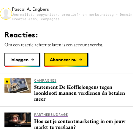
Media
Pascal A. Engbers
Journalist, copywriter, creatief- en merkstrateeg - Domein
Merkstrategie
creatie &amp; campagnes
PR
Reacties:
Programmatic
Purpose Marketing
Om een reactie achter te laten is een account vereist.
Reputatie & crisis
Inloggen
Abonneer nu
CAMPAGNES
Statement De Koffiejongens tegen
loonkloof: mannen verdienen én betalen
meer
PARTNERBIJDRAGE
Hoe zet je contentmarketing in om jouw
markt te verslaan?