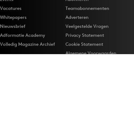
Vacatures
Teamabonnementen
Whitepapers
Adverteren
Nieuwsbrief
Veelgestelde Vragen
Adformatie Academy
Privacy Statement
Volledig Magazine Archief
Cookie Statement
Algemene Voorwaarden
Onze app
Maak Adformatie.nl je
Google-favoriet
Privacyinstellingen
Download de
Adformatie Nieuws App