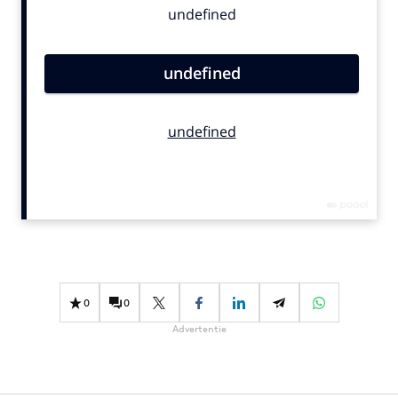
Bureaus
Campagnes
Carriere
Contentmarketing
Craft
Customer Experience
Data & Insights
Design
Digital transformation
Diversiteit
Effectiviteit
0
0
Gedragsverandering
Advertentie
Influencer marketing
Interne communicatie
Martech