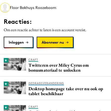
Media
Floor Bakhuys Roozeboom
Merkstrategie
Reacties:
PR
Programmatic
Om een reactie achter te laten is een account vereist.
Purpose Marketing
Inloggen
Abonneer nu
Reputatie & crisis
CRAFT
Twitteren over Miley Cyrus om
bonusmateriaal te unlocken
GEDRAGSVERANDERING
Desktop homepage take over nu ook op
tablet beschikbaar
CRAFT