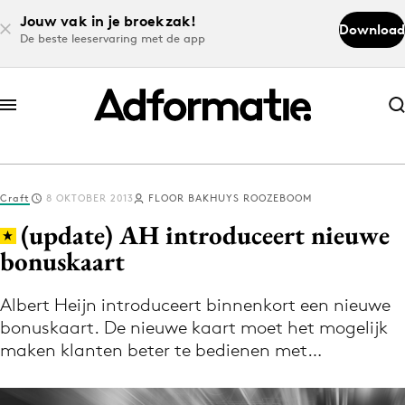
Jouw vak in je broekzak!
Download
De beste leeservaring met de app
Abonneer nu
Abonneer nu
Craft
8 OKTOBER 2013
FLOOR BAKHUYS ROOZEBOOM
Log in
(update) AH introduceert nieuwe
bonuskaart
Download de app
Volg het laatste nieuws via de Adformatie
Albert Heijn introduceert binnenkort een nieuwe
bonuskaart. De nieuwe kaart moet het mogelijk
Nieuws app
maken klanten beter te bedienen met…