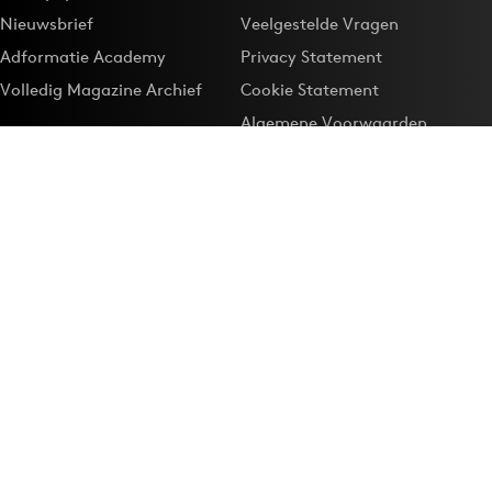
Nieuwsbrief
Veelgestelde Vragen
Adformatie Academy
Privacy Statement
Volledig Magazine Archief
Cookie Statement
Algemene Voorwaarden
Onze app
Maak Adformatie.nl je
Google-favoriet
Privacyinstellingen
Download de
Adformatie Nieuws App