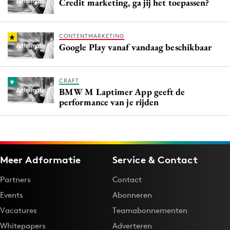
Credit marketing, ga jij het toepassen?
CONTENTMARKETING
Google Play vanaf vandaag beschikbaar
CRAFT
BMW M Laptimer App geeft de
performance van je rijden
Meer Adformatie
Service & Contact
Partners
Contact
Events
Abonneren
Vacatures
Teamabonnementen
Whitepapers
Adverteren