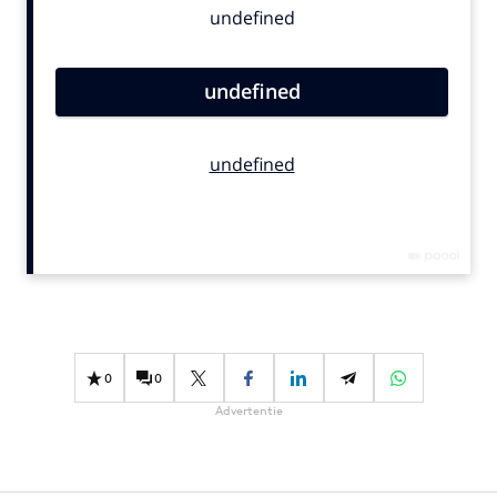
Bureaus
Campagnes
Carriere
Contentmarketing
Craft
Customer Experience
Data & Insights
Design
Digital transformation
Diversiteit
Effectiviteit
0
0
Gedragsverandering
Advertentie
Influencer marketing
Interne communicatie
Martech