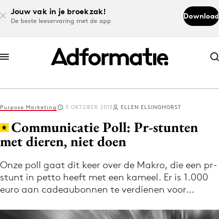
Jouw vak in je broekzak!
Download
De beste leeservaring met de app
Abonneer nu
Abonneer nu
Purpose Marketing
3 OKTOBER 2013
ELLEN ELSINGHORST
Log in
Communicatie Poll: Pr-stunten
met dieren, niet doen
Download de app
Volg het laatste nieuws via de Adformatie
Onze poll gaat dit keer over de Makro, die een pr-
stunt in petto heeft met een kameel. Er is 1.000
Nieuws app
euro aan cadeaubonnen te verdienen voor…