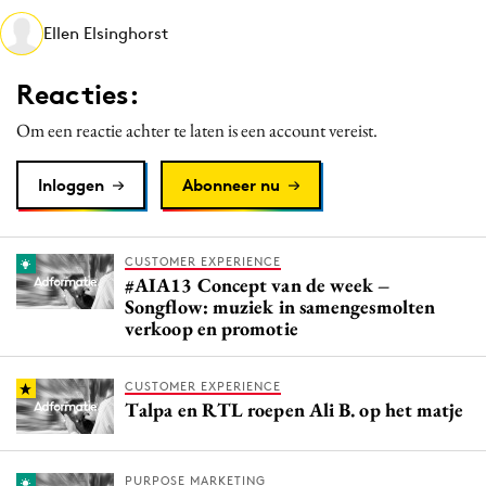
Media
Ellen Elsinghorst
Merkstrategie
Reacties:
PR
Programmatic
Om een reactie achter te laten is een account vereist.
Purpose Marketing
Inloggen
Abonneer nu
Reputatie & crisis
CUSTOMER EXPERIENCE
#AIA13 Concept van de week –
Songflow: muziek in samengesmolten
verkoop en promotie
CUSTOMER EXPERIENCE
Talpa en RTL roepen Ali B. op het matje
PURPOSE MARKETING