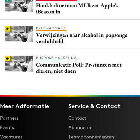
Honkbaltoernooi MLB zet Apple's
iBeacon in
PROGRAMMATIC
Verwijzingen naar alcohol in popsongs
verdubbeld
PURPOSE MARKETING
Communicatie Poll: Pr-stunten met
dieren, niet doen
Meer Adformatie
Service & Contact
Partners
Contact
Events
Abonneren
Vacatures
Teamabonnementen