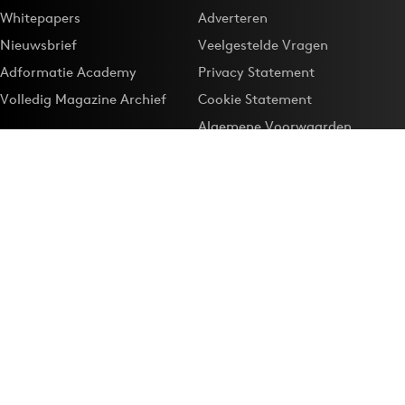
Whitepapers
Adverteren
Nieuwsbrief
Veelgestelde Vragen
Adformatie Academy
Privacy Statement
Volledig Magazine Archief
Cookie Statement
Algemene Voorwaarden
Onze app
Maak Adformatie.nl je
Google-favoriet
Privacyinstellingen
Download de
Adformatie Nieuws App