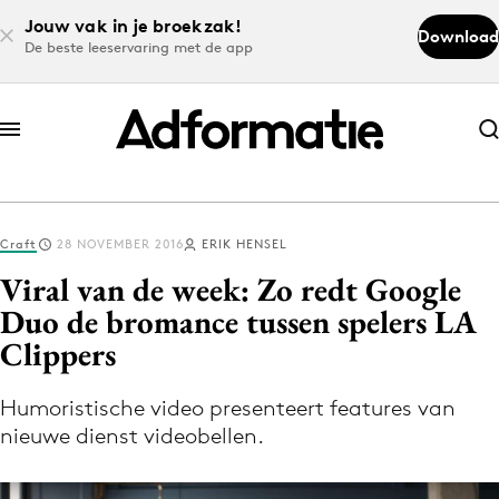
Jouw vak in je broekzak!
Download
De beste leeservaring met de app
Abonneer nu
Abonneer nu
Craft
28 NOVEMBER 2016
ERIK HENSEL
Log in
Viral van de week: Zo redt Google
Duo de bromance tussen spelers LA
Clippers
Download de app
Volg het laatste nieuws via de Adformatie
Humoristische video presenteert features van
Nieuws app
nieuwe dienst videobellen.