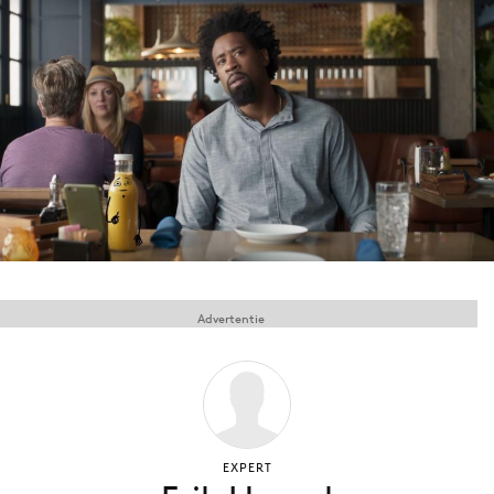
Menu
Home
9 sept: GenAI-training
12 nov: MarketingLive!
Adverteren
Events
Opleidingen
Advertentie
Vacatures
Academy
Partners
Topics
EXPERT
Artificial Intelligence