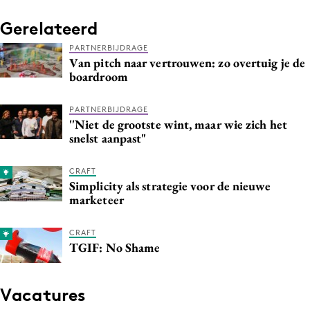
Media
Gerelateerd
Merkstrategie
PARTNERBIJDRAGE
PR
Van pitch naar vertrouwen: zo overtuig je de
boardroom
Programmatic
Purpose Marketing
PARTNERBIJDRAGE
Reputatie & crisis
''Niet de grootste wint, maar wie zich het
snelst aanpast"
CRAFT
Simplicity als strategie voor de nieuwe
marketeer
CRAFT
TGIF: No Shame
Vacatures