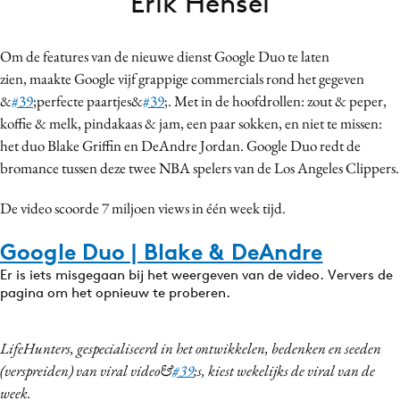
Erik Hensel
Bureaus
Campagnes
Om de features van de nieuwe dienst Google Duo te laten
Carriere
zien, maakte Google vijf grappige commercials rond het gegeven
Contentmarketing
&
#39
;perfecte paartjes&
#39
;. Met in de hoofdrollen: zout & peper,
koffie & melk, pindakaas & jam, een paar sokken, en niet te missen:
Craft
het duo Blake Griffin en DeAndre Jordan. Google Duo redt de
Customer Experience
bromance tussen deze twee NBA spelers van de Los Angeles Clippers.
Data & Insights
Design
De video scoorde 7 miljoen views in één week tijd.
Digital transformation
Google Duo | Blake & DeAndre
Diversiteit
Er is iets misgegaan bij het weergeven van de video. Ververs de
Effectiviteit
pagina om het opnieuw te proberen.
Gedragsverandering
Influencer marketing
LifeHunters, gespecialiseerd in het ontwikkelen, bedenken en seeden
Interne communicatie
(verspreiden) van viral video&
#39
;s, kiest wekelijks de viral van de
week.
Martech