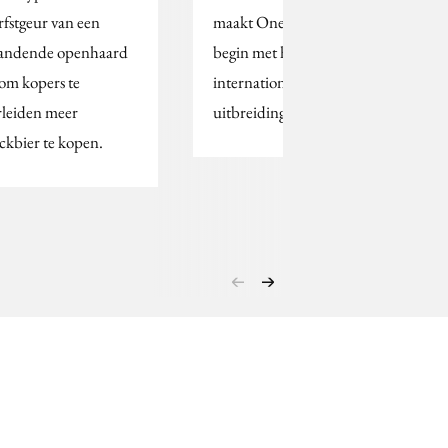
rfstgeur van een
maakt One Agency een
andende openhaard
begin met haar
 om kopers te
internationale
rleiden meer
uitbreiding.
ckbier te kopen.