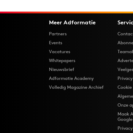
Meer Adformatie
Servi
Partners
Contac
Events
Abonne
Vacatures
Teama
Whitepapers
Advert
Nieuwsbrief
Veelge
Adformatie Academy
Privac
Volledig Magazine Archief
Cookie
Algeme
Onze a
Maak A
Google
Privacy