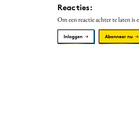
Reacties:
Om een reactie achter te laten is 
Inloggen
Abonneer nu