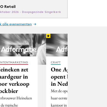
O Retail
oktober 2026 · Doopsgezinde Singelkerk
jk alle evenementen
NTENTMARKETING
CRAFT
eineken zet
One Agency
aardgeur in
opent bureau
oor verkoop
in Nederland
ockbier
Met de opening van
erbrouwer Heineken
haar eerste buitenlands
t de typische
kantoor in Amsterdam