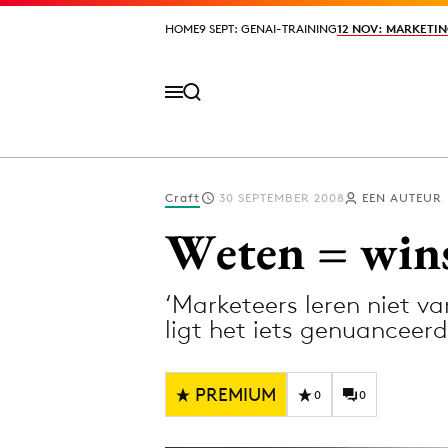
HOME
HOME
9 SEPT: GENAI-TRAINING
9 SEPT: GENAI-TRAINING
12 NOV: MARKETIN
12 NOV: MARKETIN
Craft
30 SEPTEMBER 2008
EEN AUTEUR
Volg het laatste nieuws via de Adformatie N
Weten = win
‘Marketeers leren niet v
Topics
ligt het iets genuancee
Artificial Intelligence
Design
Bureaus
Digital transf
PREMIUM
0
0
Campagnes
Diversiteit