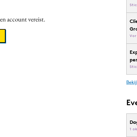
Sti
een account vereist.
Cli
Gr
Vor
Ex
pe
Sti
Bekij
Ev
Da
1 o