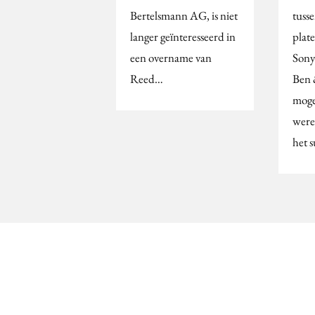
Bertelsmann AG, is niet
tuss
langer geïnteresseerd in
plat
een overname van
Sony
Reed…
Ben &
moge
were
het 