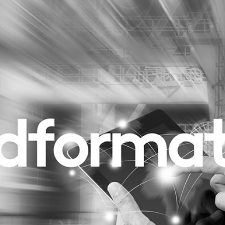
Programmatic
ering
Purpose Marketing
keting
Reputatie & crisis
nicatie