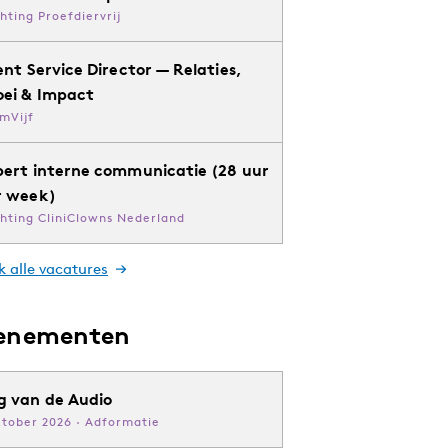
chting Proefdiervrij
ent Service Director — Relaties,
oei & Impact
mVijf
pert interne communicatie (28 uur
r week)
chting CliniClowns Nederland
k alle vacatures
enementen
g van de Audio
ktober 2026 · Adformatie