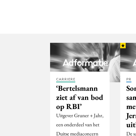
CARRIERE
PR
‘Bertelsmann
So
ziet af van bod
sa
op RBI’
me
Jer
Uitgever Gruner + Jahr,
ui
een onderdeel van het
Duitse mediaconcern
De s