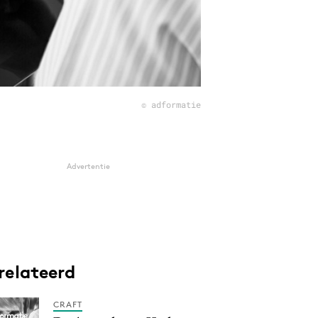
© adformatie
Advertentie
relateerd
CRAFT