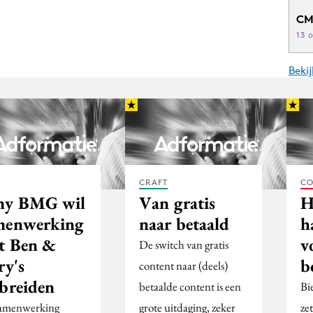
CM
13 
Beki
CRAFT
CO
ny BMG wil
Van gratis
H
menwerking
naar betaald
h
t Ben &
v
De switch van gratis
ry's
b
content naar (deels)
tbreiden
betaalde content is een
Bi
amenwerking
grote uitdaging, zeker
ze