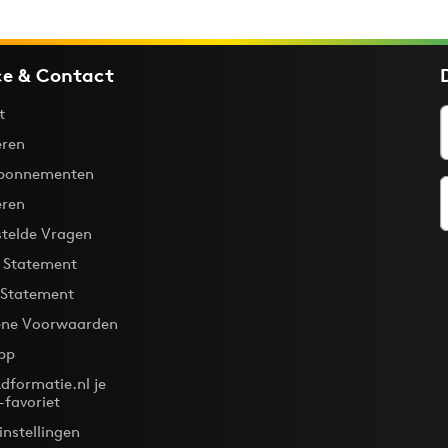
ce & Contact
t
ren
bonnementen
eren
stelde Vragen
y Statement
 Statement
ne Voorwaarden
pp
dformatie.nl je
-favoriet
instellingen