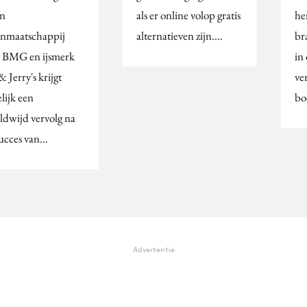
en
als er online volop gratis
he
enmaatschappij
alternatieven zijn.…
br
 BMG en ijsmerk
in
 Jerry's krijgt
ve
lijk een
bo
ldwijd vervolg na
succes van…
Advertentie