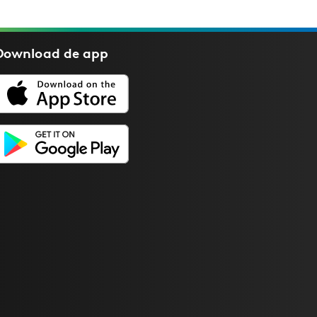
Download de
app