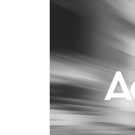
Carriere
Effectiviteit
Contentmarketing
Gedragsverand
Craft
Influencer mar
Customer Experience
Interne commu
Data & Insights
Martech