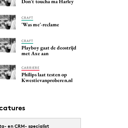
Don't toucha ma Harley
CRAFT
'Was me'-reclame
CRAFT
Playboy gaat de deostrijd
met Axe aan
CARRIERE
Philips laat testen op
Kwestievanproberen.nl
catures
ta- en CRM- specialist