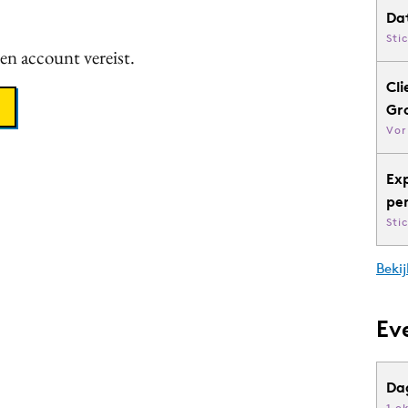
Da
Sti
een account vereist.
Cli
Gr
Vor
Ex
pe
Sti
Bekij
Ev
Da
1 o