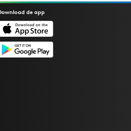
Download de
app