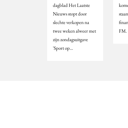
dagblad Het Laatste
kome
Nieuws stopt door
staa
slechte verkopen na
fina
twee weken alweer met
FM.
zijn zondagsuitgave
'Sport op…