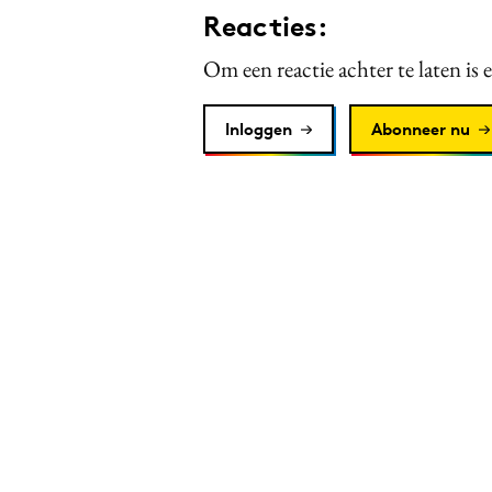
Reacties:
Om een reactie achter te laten is 
Inloggen
Abonneer nu