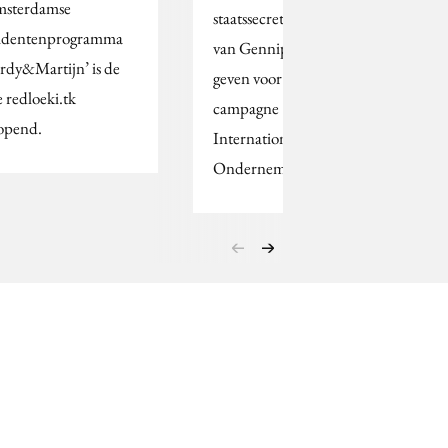
sterdamse
staatssecretaris Karien
udentenprogramma
van Gennip het startsein
ordy&Martijn’ is de
geven voor de
e redloeki.tk
campagne
opend.
Internationaal
Ondernemen.