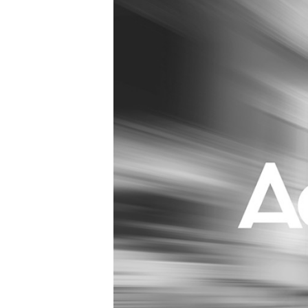
Carriere
Effectiviteit
Contentmarketing
Gedragsverand
Craft
Influencer mar
Customer Experience
Interne commu
Data & Insights
Martech