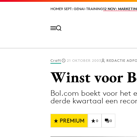
HOME
HOME
9 SEPT: GENAI-TRAINING
9 SEPT: GENAI-TRAINING
12 NOV: MARKETIN
12 NOV: MARKETIN
Craft
21 OKTOBER 2003
REDACTIE ADF
Volg het laatste nieuws via de Adformatie N
Winst voor B
Bol.com boekt voor het ee
Topics
derde kwartaal een rec
Artificial Intelligence
Design
Bureaus
Digital transf
PREMIUM
0
0
Campagnes
Diversiteit