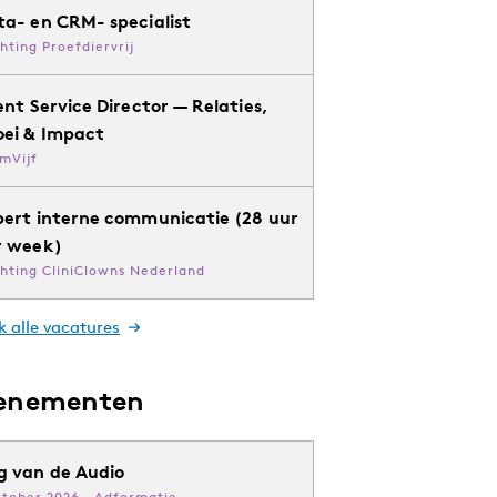
ta- en CRM- specialist
chting Proefdiervrij
ent Service Director — Relaties,
oei & Impact
mVijf
pert interne communicatie (28 uur
r week)
chting CliniClowns Nederland
k alle vacatures
enementen
g van de Audio
ktober 2026 · Adformatie