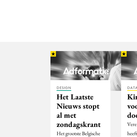
DESIGN
DATA
Het Laatste
Ki
Nieuws stopt
vo
al met
do
zondagskrant
Vere
Het grootste Belgische
heeft