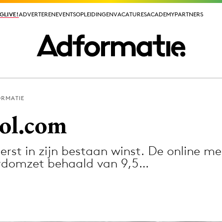
GLIVE!
GLIVE!
ADVERTEREN
ADVERTEREN
EVENTS
EVENTS
OPLEIDINGEN
OPLEIDINGEN
VACATURES
VACATURES
ACADEMY
ACADEMY
PARTNERS
PARTNERS
ORMATIE
ieuws app
ol.com
rst in zijn bestaan winst. De online me
ordomzet behaald van 9,5…
Media
ormation
Merkstrategie
PR