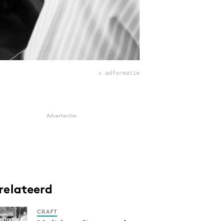
© adformatie
Advertentie
relateerd
CRAFT