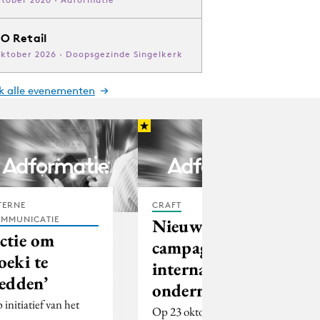
O Retail
oktober 2026 · Doopsgezinde Singelkerk
jk alle evenementen
TERNE
CRAFT
MMUNICATIE
Nieuwe
ctie om
campagne
oeki te
internationaal
redden’
ondernemen
 initiatief van het
Op 23 oktober zal