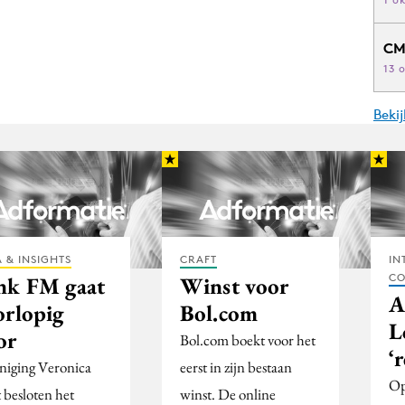
CM
13 
Beki
 & INSIGHTS
CRAFT
IN
CO
nk FM gaat
Winst voor
A
orlopig
Bol.com
L
or
Bol.com boekt voor het
‘
niging Veronica
eerst in zijn bestaan
Op
 besloten het
winst. De online