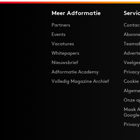
Meer Adformatie
Servi
Partners
Contac
Events
Abonne
Vacatures
Teama
Whitepapers
Advert
Nieuwsbrief
Veelge
Adformatie Academy
Privac
Volledig Magazine Archief
Cookie
Algeme
Onze a
Maak A
Google
Privacy