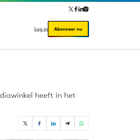
Log in
Log in
Abonneer nu
Abonneer nu
diawinkel heeft in het