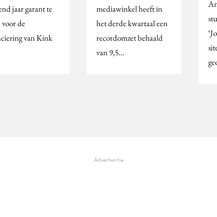
Am
nd jaar garant te
mediawinkel heeft in
st
n voor de
het derde kwartaal een
‘J
nciering van Kink
recordomzet behaald
sit
van 9,5…
ge
Advertentie