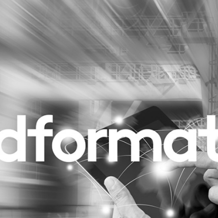
Programmatic
ering
Purpose Marketing
keting
Reputatie & crisis
nicatie