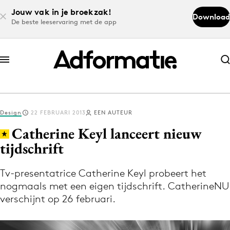
Jouw vak in je broekzak!
Download
De beste leeservaring met de app
Abonneer nu
Abonneer nu
Design
22 FEBRUARI 2013
EEN AUTEUR
Log in
Catherine Keyl lanceert nieuw
tijdschrift
Download de app
Volg het laatste nieuws via de Adformatie
Tv-presentatrice Catherine Keyl probeert het
nogmaals met een eigen tijdschrift. CatherineNU
Nieuws app
verschijnt op 26 februari.