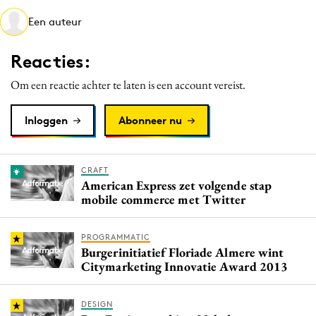
Media
Een auteur
Merkstrategie
Reacties:
PR
Programmatic
Om een reactie achter te laten is een account vereist.
Purpose Marketing
Inloggen
Abonneer nu
Reputatie & crisis
CRAFT
American Express zet volgende stap
mobile commerce met Twitter
PROGRAMMATIC
Burgerinitiatief Floriade Almere wint
Citymarketing Innovatie Award 2013
DESIGN