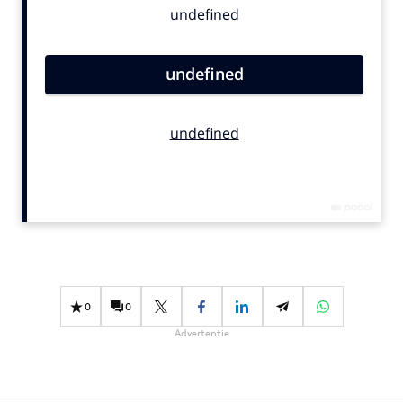
Bureaus
Campagnes
Carriere
Contentmarketing
Craft
Customer Experience
Data & Insights
Design
Digital transformation
Diversiteit
Effectiviteit
0
0
Gedragsverandering
Advertentie
Influencer marketing
Interne communicatie
Martech