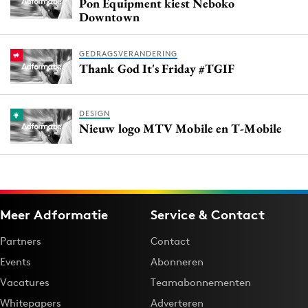
Pon Equipment kiest Neboko
Downtown
GEDRAGSVERANDERING
Thank God It's Friday #TGIF
DESIGN
Nieuw logo MTV Mobile en T-Mobile
Meer Adformatie
Service & Contact
Partners
Contact
Events
Abonneren
Vacatures
Teamabonnementen
Whitepapers
Adverteren