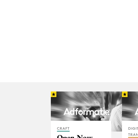
CRAFT
DIGI
TRA
Open Now