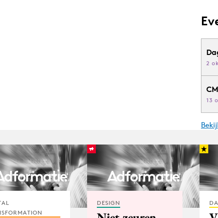
Ev
Da
2 o
CM
13 
Beki
TAL
DESIGN
DA
NSFORMATION
Niet zeuren
V