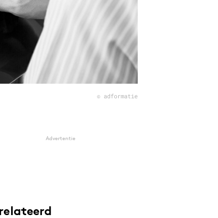
© adformatie
Advertentie
relateerd