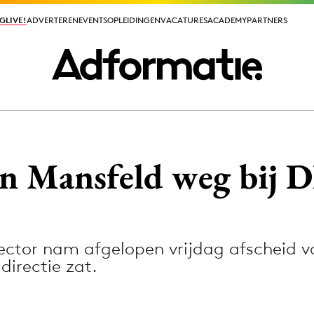
GLIVE!
GLIVE!
ADVERTEREN
ADVERTEREN
EVENTS
EVENTS
OPLEIDINGEN
OPLEIDINGEN
VACATURES
VACATURES
ACADEMY
ACADEMY
PARTNERS
PARTNERS
ieuws app
an Mansfeld weg bij 
ctor nam afgelopen vrijdag afscheid va
Media
 directie zat.
ormation
Merkstrategie
PR