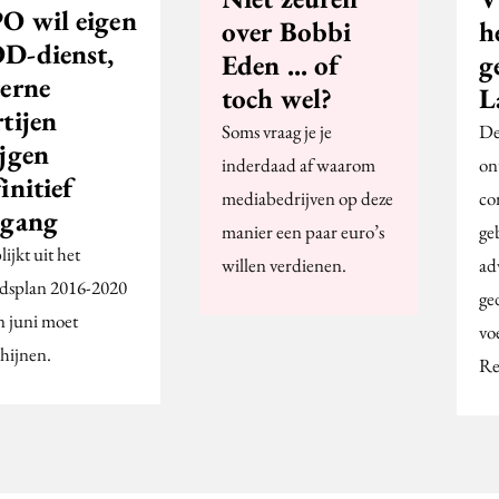
O wil eigen
over Bobbi
h
D-dienst,
Eden ... of
g
terne
toch wel?
L
tijen
Soms vraag je je
De
ijgen
inderdaad af waarom
on
initief
mediabedrijven op deze
co
egang
manier een paar euro’s
ge
lijkt uit het
willen verdienen.
ad
idsplan 2016-2020
ge
n juni moet
vo
chijnen.
Rei