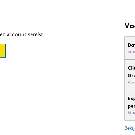
Va
een account vereist.
Da
Sti
Cli
Gr
Vor
Ex
pe
Sti
Bekij