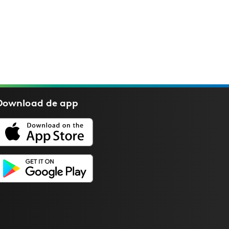
Download de
app