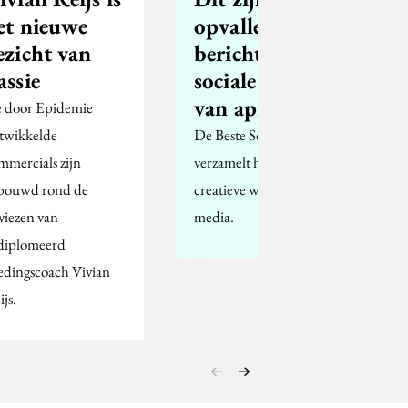
et nieuwe
opvallendste
ezicht van
berichten op
assie
sociale media
van april
 door Epidemie
twikkelde
De Beste Social Media
mmercials zijn
verzamelt het meest
bouwd rond de
creatieve werk op social
viezen van
media.
diplomeerd
edingscoach Vivian
js.