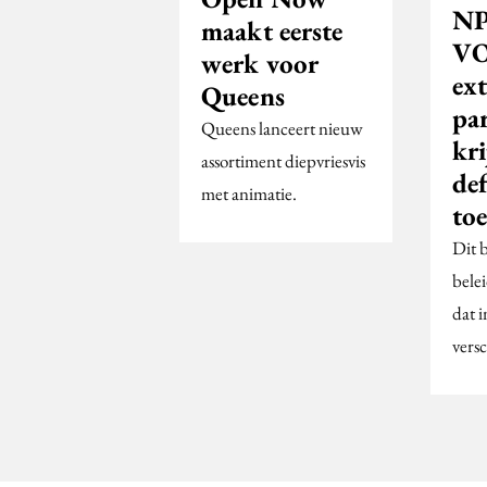
NP
maakt eerste
VO
werk voor
ex
Queens
par
Queens lanceert nieuw
kr
assortiment diepvriesvis
def
met animatie.
to
Dit b
bele
dat i
vers