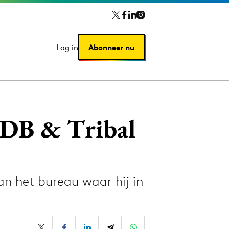
Log in
Log in
Abonneer nu
Abonneer nu
DDB & Tribal
n het bureau waar hij in