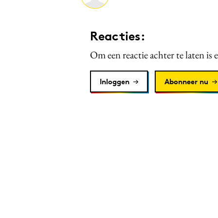
Reacties:
Om een reactie achter te laten is 
Inloggen
Abonneer nu