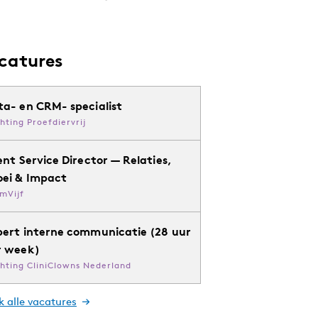
catures
ta- en CRM- specialist
chting Proefdiervrij
ent Service Director — Relaties,
oei & Impact
mVijf
pert interne communicatie (28 uur
r week)
chting CliniClowns Nederland
k alle vacatures