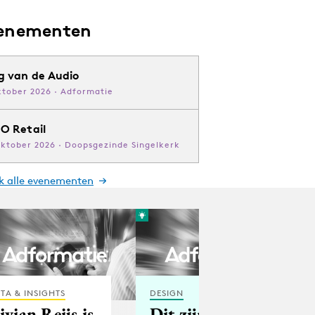
enementen
g van de Audio
ktober 2026 · Adformatie
O Retail
oktober 2026 · Doopsgezinde Singelkerk
jk alle evenementen
TA & INSIGHTS
DESIGN
ivian Reijs is
Dit zijn de 10