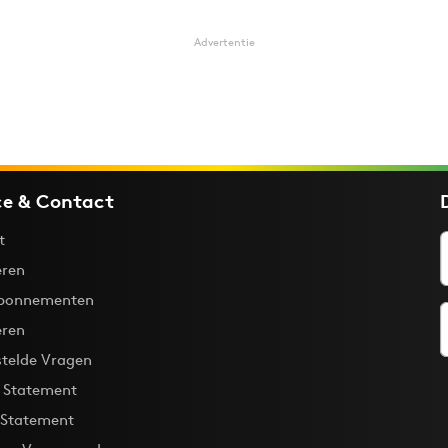
Advertentie
ce & Contact
t
ren
bonnementen
eren
stelde Vragen
y Statement
 Statement