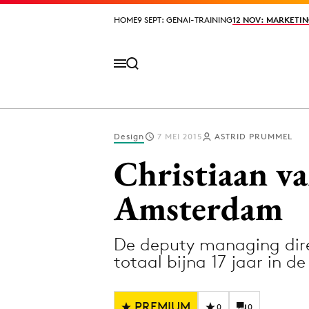
HOME
HOME
9 SEPT: GENAI-TRAINING
9 SEPT: GENAI-TRAINING
12 NOV: MARKETIN
12 NOV: MARKETIN
Design
7 MEI 2015
ASTRID PRUMMEL
Volg het laatste nieuws via de Adformatie N
Christiaan v
Amsterdam
Topics
De deputy managing dire
Artificial Intelligence
Design
totaal bijna 17 jaar in de
Bureaus
Digital transf
Campagnes
Diversiteit
PREMIUM
0
0