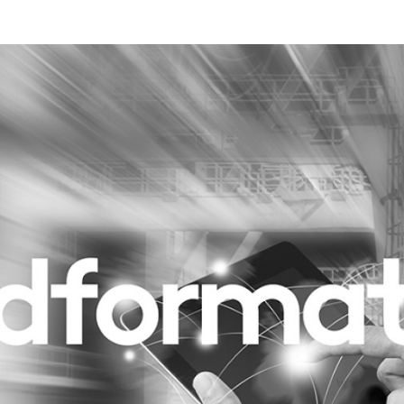
Programmatic
ering
Purpose Marketing
keting
Reputatie & crisis
nicatie