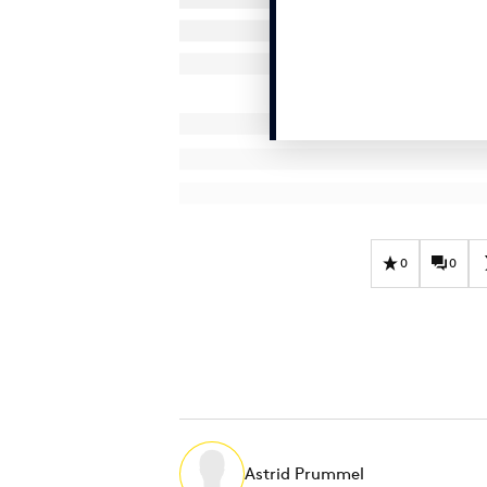
0
0
Astrid Prummel