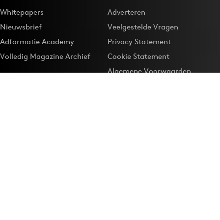
Whitepapers
Adverteren
Nieuwsbrief
Veelgestelde Vragen
Adformatie Academy
Privacy Statement
Volledig Magazine Archief
Cookie Statement
Algemene Voorwaarden
Onze app
Maak Adformatie.nl je
Google-favoriet
Privacyinstellingen
Download de
Adformatie Nieuws App