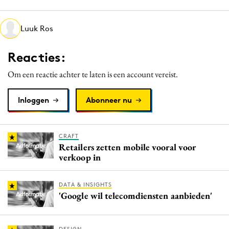
Media
Merkstrategie
Luuk Ros
PR
Reacties:
Programmatic
Purpose Marketing
Om een reactie achter te laten is een account vereist.
Reputatie & crisis
Inloggen
Abonneer nu
CRAFT
Retailers zetten mobile vooral voor
verkoop in
DATA & INSIGHTS
'Google wil telecomdiensten aanbieden'