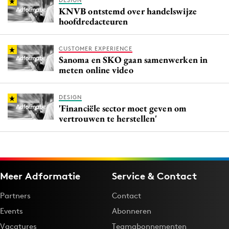
DESIGN
KNVB ontstemd over handelswijze
hoofdredacteuren
CUSTOMER EXPERIENCE
Sanoma en SKO gaan samenwerken in
meten online video
DESIGN
'Financiële sector moet geven om
vertrouwen te herstellen'
Meer Adformatie
Service & Contact
Partners
Contact
Events
Abonneren
Vacatures
Teamabonnementen