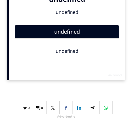
Bureaus
Campagnes
Carriere
Contentmarketing
Craft
Customer Experience
Data & Insights
Design
Digital transformation
Diversiteit
Effectiviteit
Gedragsverandering
0
0
Influencer marketing
Advertentie
Interne communicatie
Martech