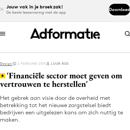
Jouw vak in je broekzak!
Download
De beste leeservaring met de app
Abonneer nu
Abonneer nu
Design
2 FEBRUARI 2015
LUUK ROS
Log in
'Financiële sector moet geven om
vertrouwen te herstellen'
Download de app
Volg het laatste nieuws via de Adformatie
Het gebrek aan visie door de overheid met
betrekking tot het nieuwe zorgstelsel biedt
Nieuws app
bedrijven een uitgelezen kans om zich nuttig te
maken.