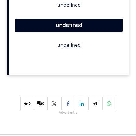
Bureaus
Campagnes
Carriere
Contentmarketing
Craft
Customer Experience
Data & Insights
Design
Digital transformation
Diversiteit
Effectiviteit
0
0
Gedragsverandering
Advertentie
Influencer marketing
Interne communicatie
Martech