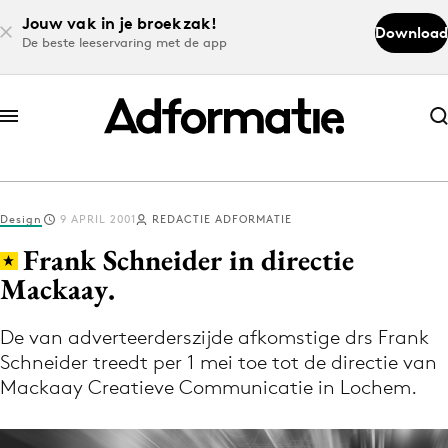
Jouw vak in je broekzak!
Download
De beste leeservaring met de app
Abonneer nu
Abonneer nu
Design
9 APRIL 2001
REDACTIE ADFORMATIE
Log in
Frank Schneider in directie
Mackaay.
Download de app
Volg het laatste nieuws via de Adformatie
De van adverteerderszijde afkomstige drs Frank
Schneider treedt per 1 mei toe tot de directie van
Nieuws app
Mackaay Creatieve Communicatie in Lochem.