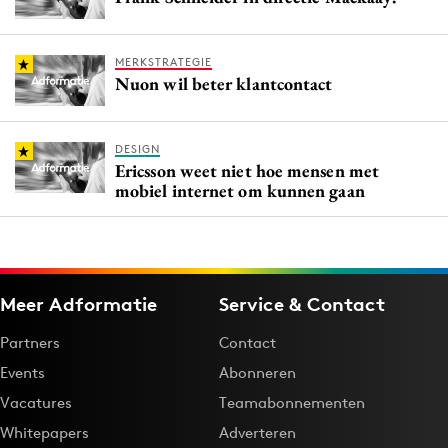
MERKSTRATEGIE
Nuon wil beter klantcontact
DESIGN
Ericsson weet niet hoe mensen met
mobiel internet om kunnen gaan
Meer Adformatie
Service & Contact
Partners
Contact
Events
Abonneren
Vacatures
Teamabonnementen
Whitepapers
Adverteren