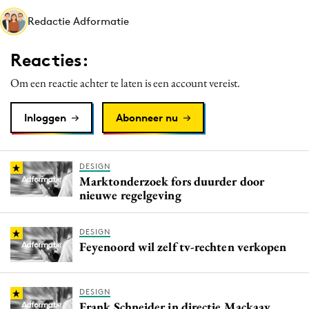
Media
Redactie Adformatie
Merkstrategie
Reacties:
PR
Programmatic
Om een reactie achter te laten is een account vereist.
Purpose Marketing
Inloggen
Abonneer nu
Reputatie & crisis
DESIGN
Marktonderzoek fors duurder door
nieuwe regelgeving
DESIGN
Feyenoord wil zelf tv-rechten verkopen
DESIGN
Frank Schneider in directie Mackaay.