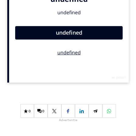
Bureaus
Campagnes
Carriere
Contentmarketing
Craft
Customer Experience
Data & Insights
Design
Digital transformation
Diversiteit
Effectiviteit
Gedragsverandering
0
0
Influencer marketing
Advertentie
Interne communicatie
Martech