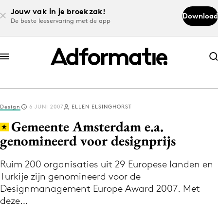
Jouw vak in je broekzak!
Download
De beste leeservaring met de app
Abonneer nu
Abonneer nu
Design
6 JUNI 2007
ELLEN ELSINGHORST
Log in
Gemeente Amsterdam e.a.
genomineerd voor designprijs
Download de app
Volg het laatste nieuws via de Adformatie
Ruim 200 organisaties uit 29 Europese landen en
Turkije zijn genomineerd voor de
Nieuws app
Designmanagement Europe Award 2007. Met
deze…