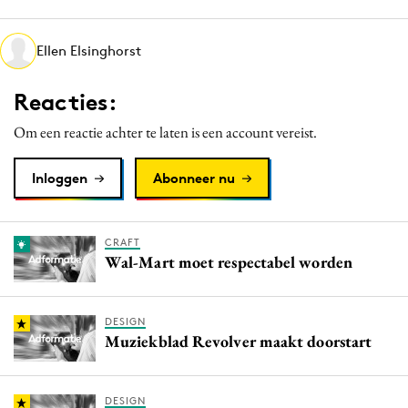
Media
Merkstrategie
Ellen Elsinghorst
PR
Reacties:
Programmatic
Purpose Marketing
Om een reactie achter te laten is een account vereist.
Reputatie & crisis
Inloggen
Abonneer nu
CRAFT
Wal-Mart moet respectabel worden
DESIGN
Muziekblad Revolver maakt doorstart
DESIGN