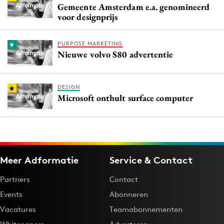
Gemeente Amsterdam e.a. genomineerd
voor designprijs
PURPOSE MARKETING
Nieuwe volvo S80 advertentie
DESIGN
Microsoft onthult surface computer
Meer Adformatie
Service & Contact
Partners
Contact
Events
Abonneren
Vacatures
Teamabonnementen