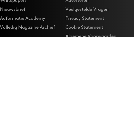
Whitepapers
Adverteren
Nieuwsbrief
Veelgestelde Vragen
Adformatie Academy
Privacy Statement
Volledig Magazine Archief
Cookie Statement
Algemene Voorwaarden
Onze app
Maak Adformatie.nl je
Google-favoriet
Privacyinstellingen
Download de
Adformatie Nieuws App