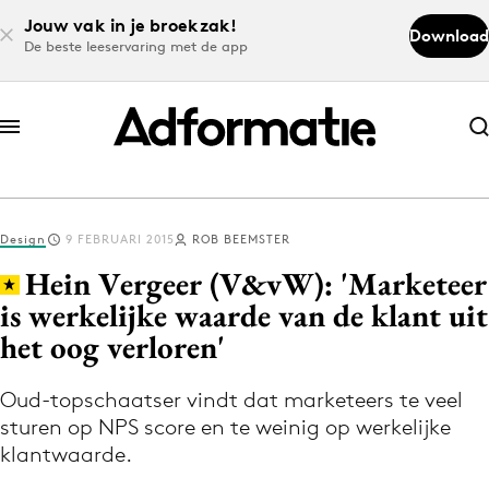
Jouw vak in je broekzak!
Download
De beste leeservaring met de app
Abonneer nu
Abonneer nu
Design
9 FEBRUARI 2015
ROB BEEMSTER
Log in
Hein Vergeer (V&vW): 'Marketeer
is werkelijke waarde van de klant uit
het oog verloren'
Download de app
Volg het laatste nieuws via de Adformatie
Oud-topschaatser vindt dat marketeers te veel
Nieuws app
sturen op NPS score en te weinig op werkelijke
klantwaarde.