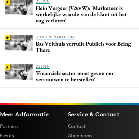
DESIGN
Hein Vergeer (V&vW): 'Marketeer is
werkelijke waarde van de klant uit het
oog verloren'
CONTENTMARKETING
Bas Velthuis verruilt Publicis voor Being
There
DESIGN
'Financiële sector moet geven om
vertrouwen te herstellen'
Meer Adformatie
Service & Contact
Partners
Contact
Events
Abonneren