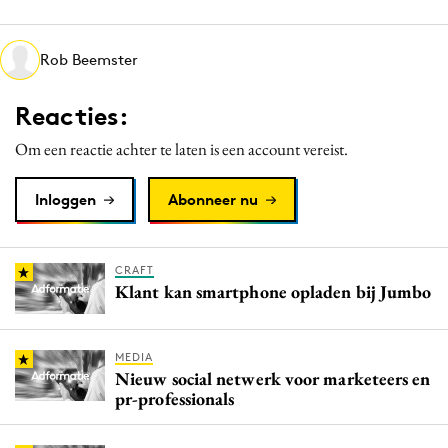
Media
Merkstrategie
Rob Beemster
PR
Reacties:
Programmatic
Purpose Marketing
Om een reactie achter te laten is een account vereist.
Reputatie & crisis
Inloggen
Abonneer nu
CRAFT
Klant kan smartphone opladen bij Jumbo
MEDIA
Nieuw social netwerk voor marketeers en
pr-professionals