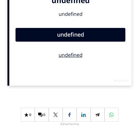
Bureaus
Campagnes
Carriere
Contentmarketing
Craft
Customer Experience
Data & Insights
Design
Digital transformation
Diversiteit
Effectiviteit
Gedragsverandering
0
0
Influencer marketing
Advertentie
Interne communicatie
Martech