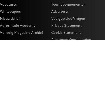
Vacatures
Teamabonnementen
Whitepapers
Adverteren
Nieuwsbrief
Veelgestelde Vragen
Adformatie Academy
Privacy Statement
Volledig Magazine Archief
Cookie Statement
Algemene Voorwaarden
Onze app
Maak Adformatie.nl je
Google-favoriet
Privacyinstellingen
Download de
Adformatie Nieuws App