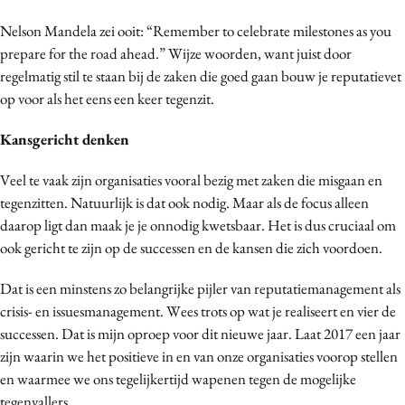
Bureaus
Nelson Mandela zei ooit: “Remember to celebrate milestones as you
Campagnes
prepare for the road ahead.” Wijze woorden, want juist door
Carriere
regelmatig stil te staan bij de zaken die goed gaan bouw je reputatievet
op voor als het eens een keer tegenzit.
Contentmarketing
Craft
Kansgericht denken
Customer Experience
Veel te vaak zijn organisaties vooral bezig met zaken die misgaan en
Data & Insights
tegenzitten. Natuurlijk is dat ook nodig. Maar als de focus alleen
Design
daarop ligt dan maak je je onnodig kwetsbaar. Het is dus cruciaal om
Digital transformation
ook gericht te zijn op de successen en de kansen die zich voordoen.
Diversiteit
Dat is een minstens zo belangrijke pijler van reputatiemanagement als
Effectiviteit
crisis- en issuesmanagement. Wees trots op wat je realiseert en vier de
Gedragsverandering
successen. Dat is mijn oproep voor dit nieuwe jaar. Laat 2017 een jaar
Influencer marketing
zijn waarin we het positieve in en van onze organisaties voorop stellen
Interne communicatie
en waarmee we ons tegelijkertijd wapenen tegen de mogelijke
Martech
tegenvallers.