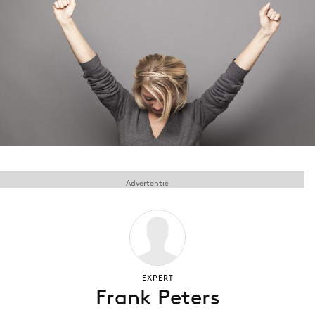
Menu
Home
9 sept: GenAI-training
12 nov: MarketingLive!
Adverteren
Events
Advertentie
Opleidingen
Vacatures
Academy
Partners
Topics
EXPERT
Frank Peters
Artificial Intelligence