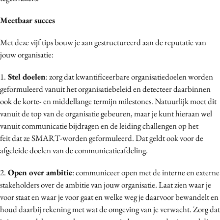
Media
Meetbaar succes
Merkstrategie
PR
Met deze vijf tips bouw je aan gestructureerd aan de reputatie van
jouw organisatie:
Programmatic
Purpose Marketing
1.
Stel doelen
: zorg dat kwantificeerbare organisatiedoelen worden
Reputatie & crisis
geformuleerd vanuit het organisatiebeleid en detecteer daarbinnen
ook de korte- en middellange termijn milestones. Natuurlijk moet dit
vanuit de top van de organisatie gebeuren, maar je kunt hieraan wel
vanuit communicatie bijdragen en de leiding challengen op het
feit dat ze SMART-worden geformuleerd. Dat geldt ook voor de
afgeleide doelen van de communicatieafdeling.
2.
Open over ambitie
: communiceer open met de interne en externe
stakeholders over de ambitie van jouw organisatie. Laat zien waar je
voor staat en waar je voor gaat en welke weg je daarvoor bewandelt en
houd daarbij rekening met wat de omgeving van je verwacht. Zorg dat