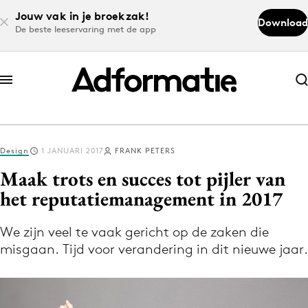
Jouw vak in je broekzak!
Download
De beste leeservaring met de app
Abonneer nu
Abonneer nu
Design
1 JANUARI 2017
FRANK PETERS
Log in
Maak trots en succes tot pijler van
het reputatiemanagement in 2017
Download de app
Volg het laatste nieuws via de Adformatie
We zijn veel te vaak gericht op de zaken die
misgaan. Tijd voor verandering in dit nieuwe jaar.
Nieuws app