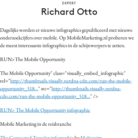
EXPERT
Bureaus
Richard Otto
Campagnes
Carriere
Dagelijks worden er nieuwe infographics gepubliceerd met nieuwe
Contentmarketing
onderzoekcijfers over mobile. Op MobileMarketing.nl proberen we
Craft
de meest interessante infographics in de schijnwerpers te zetten.
Customer Experience
RUN>The Mobile Opportunity
Data & Insights
Design
The Mobile Opportunity" class="visually_embed_infographic"
Digital transformation
rel="
http://thumbnails.visually.netdna-cdn.com/run-the-mobile-
opportunity_518...
" src="
http://thumbnails.visually.netdna-
Diversiteit
cdn.com/run-the-mobile-opportunity_518...
" />
Effectiviteit
Gedragsverandering
RUN> The Mobile Opportunity infographic
Influencer marketing
Mobile Marketing in de reisbranche
Interne communicatie
Martech
The Connected Traveler infographic
by
Mobiquity
.