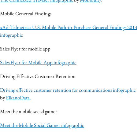
Media
Mobile Genereal Findings
Merkstrategie
PR
xAd-Telmetrics U.S. Mobile Path-to-Purchase General Findings 2013
Programmatic
infographic
Purpose Marketing
Sales Flyer for mobile app
Reputatie & crisis
Sales Flyer for Mobile App infographic
Driving Effective Customer Retention
Driving effective customer retention for communications infographic
by
ElkanoData
.
Meet the mobile social gamer
Meet the Mobile Social Gamer infographic