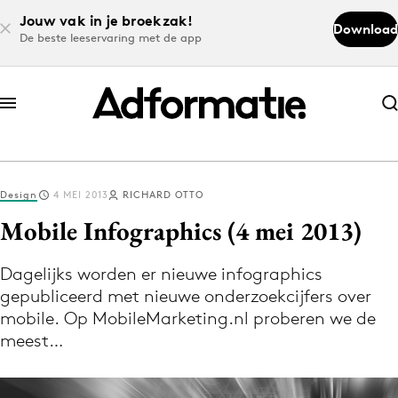
Jouw vak in je broekzak!
Download
De beste leeservaring met de app
Abonneer nu
Abonneer nu
Design
4 MEI 2013
RICHARD OTTO
Log in
Mobile Infographics (4 mei 2013)
Dagelijks worden er nieuwe infographics
Download de app
gepubliceerd met nieuwe onderzoekcijfers over
Volg het laatste nieuws via de Adformatie
mobile. Op MobileMarketing.nl proberen we de
Nieuws app
meest…