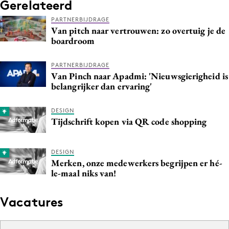
Gerelateerd
PARTNERBIJDRAGE
Van pitch naar vertrouwen: zo overtuig je de
boardroom
PARTNERBIJDRAGE
Van Pinch naar Apadmi: 'Nieuwsgierigheid is
belangrijker dan ervaring'
DESIGN
Tijdschrift kopen via QR code shopping
DESIGN
Merken, onze medewerkers begrijpen er hé-
le-maal niks van!
Vacatures