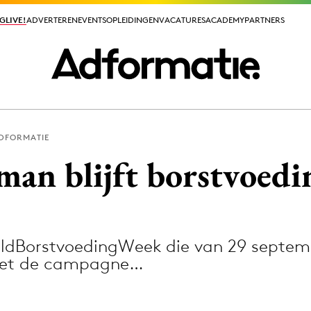
GLIVE!
GLIVE!
ADVERTEREN
ADVERTEREN
EVENTS
EVENTS
OPLEIDINGEN
OPLEIDINGEN
VACATURES
VACATURES
ACADEMY
ACADEMY
PARTNERS
PARTNERS
ADFORMATIE
ieuws app
man blijft borstvoedi
eldBorstvoedingWeek die van 29 septem
Media
 met de campagne…
ormation
Merkstrategie
PR