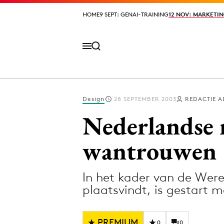
HOME
HOME
9 SEPT: GENAI-TRAINING
9 SEPT: GENAI-TRAINING
12 NOV: MARKETIN
12 NOV: MARKETIN
Design
28 SEPTEMBER 2003
REDACTIE 
Volg het laatste nieuws via de Adformatie N
Nederlandse 
wantrouwen
Topics
In het kader van de Wer
Artificial Intelligence
Design
plaatsvindt, is gestart
Bureaus
Digital transf
Campagnes
Diversiteit
PREMIUM
0
0