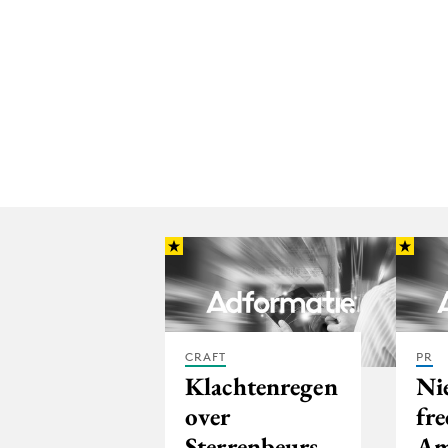
CRAFT
PR
Klachtenregen
Ni
over
fre
Sterrenbeurs
Am