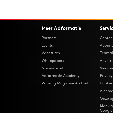
Meer Adformatie
Servi
Partners
Contac
Events
Abonne
Vacatures
Teama
Whitepapers
Advert
Nieuwsbrief
Veelge
Adformatie Academy
Privac
Volledig Magazine Archief
Cookie
Algeme
Onze a
Maak A
Google