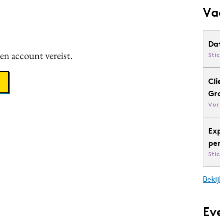
Va
Da
een account vereist.
Sti
Cli
Gr
Vor
Ex
pe
Sti
Bekij
Ev