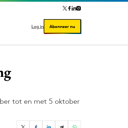
Log in
Log in
Abonneer nu
Abonneer nu
ng
ber tot en met 5 oktober