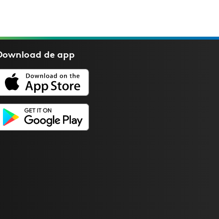
Download de
app