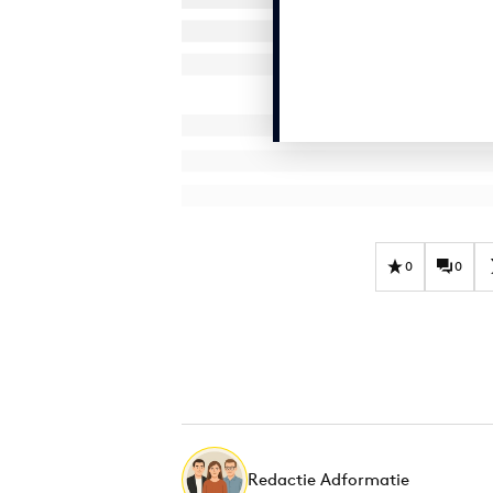
0
0
Redactie Adformatie