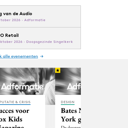
g van de Audio
ktober 2026 · Adformatie
O Retail
oktober 2026 · Doopsgezinde Singelkerk
jk alle evenementen
PUTATIE & CRISIS
DESIGN
ucces voor
Bates New
ox Kids
York gesloten
agazine
De deuren van Bates in