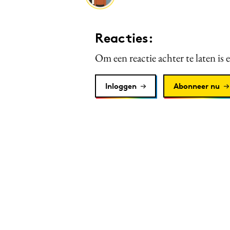
Reacties:
Om een reactie achter te laten is 
Inloggen
Abonneer nu