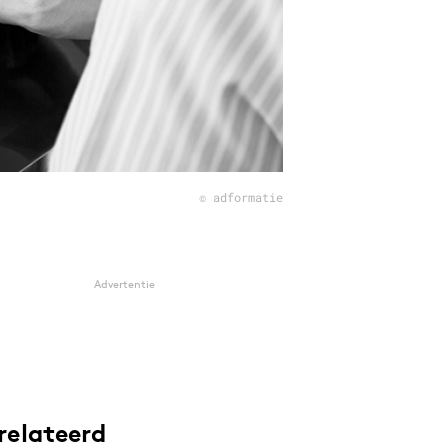
© adformatie
Advertentie
relateerd