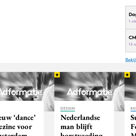
Da
1 o
CM
13 
Beki
DESIGN
RE
euw ‘dance’
Nederlandse
S
ezine voor
man blijft
F
sterdam
borstvoeding
M