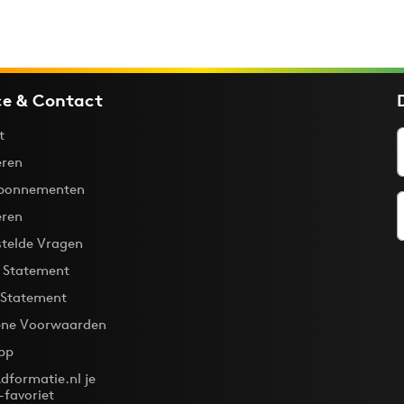
ce & Contact
t
ren
bonnementen
eren
stelde Vragen
y Statement
 Statement
ne Voorwaarden
pp
dformatie.nl je
-favoriet