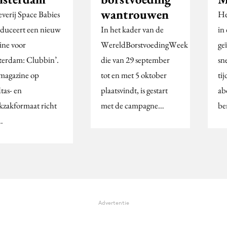
wantrouwen
everij Space Babies
He
oduceert een nieuw
In het kader van de
in
ine voor
WereldBorstvoedingWeek
ge
erdam: Clubbin’.
die van 29 september
sn
magazine op
tot en met 5 oktober
ti
tas- en
plaatsvindt, is gestart
ab
kzakformaat richt
met de campagne…
be
…
Advertentie