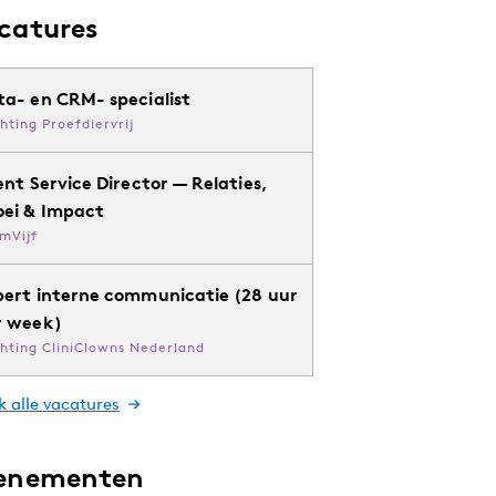
catures
ta- en CRM- specialist
chting Proefdiervrij
ent Service Director — Relaties,
oei & Impact
mVijf
pert interne communicatie (28 uur
r week)
chting CliniClowns Nederland
k alle vacatures
enementen