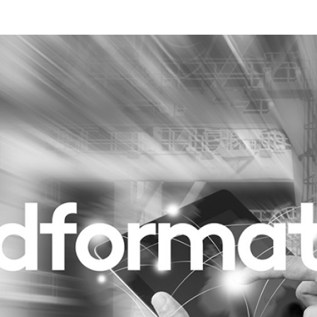
Programmatic
ering
Purpose Marketing
keting
Reputatie & crisis
nicatie