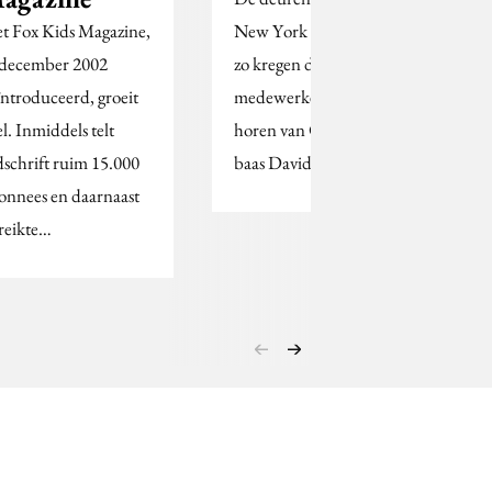
t Fox Kids Magazine,
New York gaan dicht,
 december 2002
zo kregen de
ïntroduceerd, groeit
medewerkers gisteren te
el. Inmiddels telt
horen van Cordiant-
jdschrift ruim 15.000
baas David Hearn.
onnees en daarnaast
reikte…