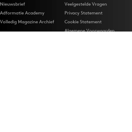
Nieuwsbrief
Veelgestelde Vragen
Adformatie Academy
Privacy Statement
Volledig Magazine Archief
Cookie Statement
Algemene Voorwaarden
Onze app
Maak Adformatie.nl je
Google-favoriet
Privacyinstellingen
Download de
Adformatie Nieuws App