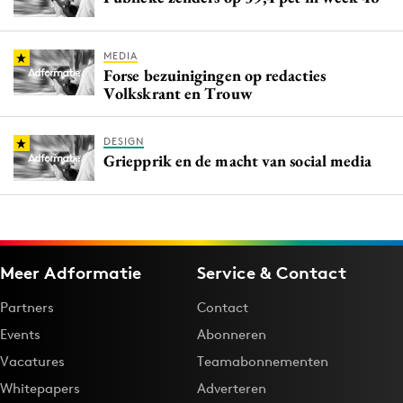
MEDIA
Forse bezuinigingen op redacties
Volkskrant en Trouw
DESIGN
Griepprik en de macht van social media
Meer Adformatie
Service & Contact
Partners
Contact
Events
Abonneren
Vacatures
Teamabonnementen
Whitepapers
Adverteren