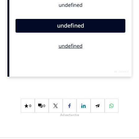
Bureaus
Campagnes
Carriere
Contentmarketing
Craft
Customer Experience
Data & Insights
Design
Digital transformation
Diversiteit
Effectiviteit
0
0
Gedragsverandering
Advertentie
Influencer marketing
Interne communicatie
Martech