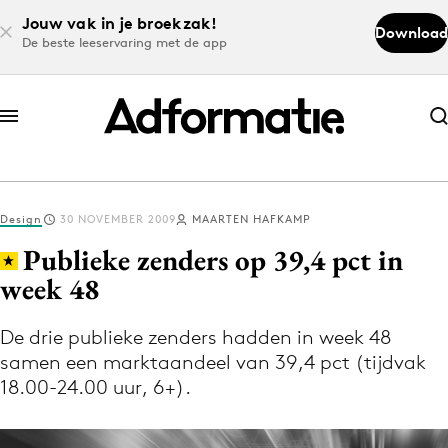
Jouw vak in je broekzak!
Download
De beste leeservaring met de app
Abonneer nu
Abonneer nu
Design
30 NOVEMBER 2009
MAARTEN HAFKAMP
Log in
Publieke zenders op 39,4 pct in
week 48
Download de app
Volg het laatste nieuws via de Adformatie
De drie publieke zenders hadden in week 48
samen een marktaandeel van 39,4 pct (tijdvak
Nieuws app
18.00-24.00 uur, 6+).