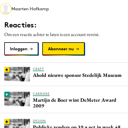
Media
Maarten Hafkamp
Merkstrategie
Reacties:
PR
Programmatic
Om een reactie achter te laten is een account vereist.
Purpose Marketing
Inloggen
Abonneer nu
Reputatie & crisis
CRAFT
Ahold nieuwe sponsor Stedelijk Museum
CARRIERE
Martijn de Boer wint DeMeter Award
2009
DESIGN
Publieke zenders op 39,4 pct in week 48