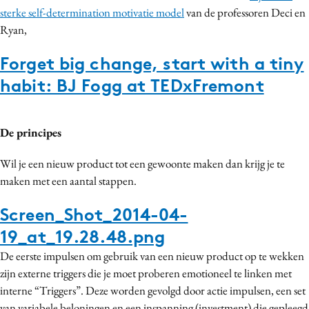
sterke self-determination motivatie model
van de professoren Deci en
Media
Ryan,
Merkstrategie
PR
Forget big change, start with a tiny
Programmatic
habit: BJ Fogg at TEDxFremont
Purpose Marketing
Reputatie & crisis
De principes
Wil je een nieuw product tot een gewoonte maken dan krijg je te
maken met een aantal stappen.
Screen_Shot_2014-04-
19_at_19.28.48.png
De eerste impulsen om gebruik van een nieuw product op te wekken
zijn externe triggers die je moet proberen emotioneel te linken met
interne “Triggers”. Deze worden gevolgd door actie impulsen, een set
van variabele beloningen en een inspanning (investment) die gepleegd