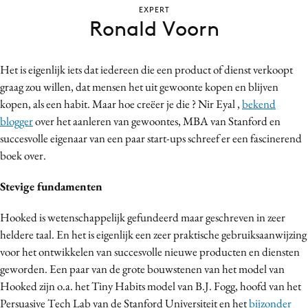
EXPERT
Bureaus
Ronald Voorn
Campagnes
Carriere
Het is eigenlijk iets dat iedereen die een product of dienst verkoopt
Contentmarketing
graag zou willen, dat mensen het uit gewoonte kopen en blijven
Craft
kopen, als een habit. Maar hoe creëer je die ? Nir Eyal ,
bekend
Customer Experience
blogger
over het aanleren van gewoontes, MBA van Stanford en
Data & Insights
succesvolle eigenaar van een paar start-ups schreef er een fascinerend
boek over.
Design
Digital transformation
Stevige fundamenten
Diversiteit
Hooked is wetenschappelijk gefundeerd maar geschreven in zeer
Effectiviteit
heldere taal. En het is eigenlijk een zeer praktische gebruiksaanwijzing
Gedragsverandering
voor het ontwikkelen van succesvolle nieuwe producten en diensten
Influencer marketing
geworden. Een paar van de grote bouwstenen van het model van
Interne communicatie
Hooked zijn o.a. het Tiny Habits model van B.J. Fogg, hoofd van het
Martech
Persuasive Tech Lab van de Stanford Universiteit en het
bijzonder