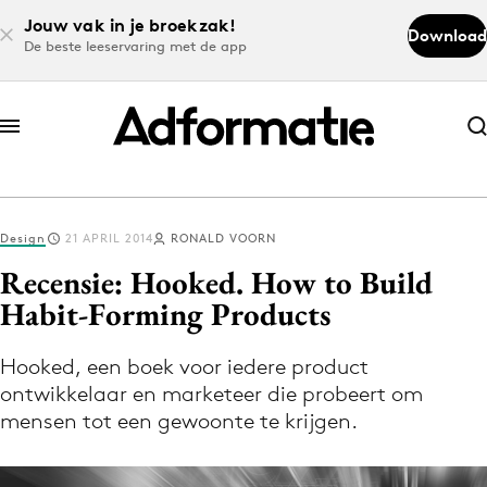
Jouw vak in je broekzak!
Download
De beste leeservaring met de app
Abonneer nu
Abonneer nu
Design
21 APRIL 2014
RONALD VOORN
Log in
Recensie: Hooked. How to Build
Habit-Forming Products
Download de app
Volg het laatste nieuws via de Adformatie
Hooked, een boek voor iedere product
ontwikkelaar en marketeer die probeert om
Nieuws app
mensen tot een gewoonte te krijgen.