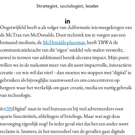
Bureaus
Strategist, sociologist, leader
Campagnes
Carriere
Ongetwijfeld heeft u als volger van Adformatie iets meegekregen van
Contentmarketing
de McTrax van McDonalds. Door techniek toe te voegen aan een
bestaand medium, de
McDonalds placemat
, heeft TBWA de
Craft
communicatiekracht van dit ‘eigen’ middel vele malen versterkt,
Customer Experience
zowel in termen van additioneel bereik als extra impact. Mijn punt:
Data & Insights
willen we in de toekomst meer van dit soort impactvolle, interactieve
Design
creatie - en wie wil dat niet? - dan moeten we stoppen met ‘digital’ te
Digital transformation
gebruiken als bijvoeglijke naamwoord en ons concentreren op
hetgeen waar het werkelijk om gaat: creatie, media en nuttig gebruik
Diversiteit
van technologie.
Effectiviteit
Gedragsverandering
&
#39
;Digital’ staat in veel bureaus en bij veel adverteerders voor
Influencer marketing
aparte functietitels, afdelingen of briefings. Maar wat zegt deze
toevoeging eigenlijk nog? In ieder geval niet dat het een ander soort
Interne communicatie
reclame is. Immers, in het merendeel van de gevallen gaat digitale
Martech