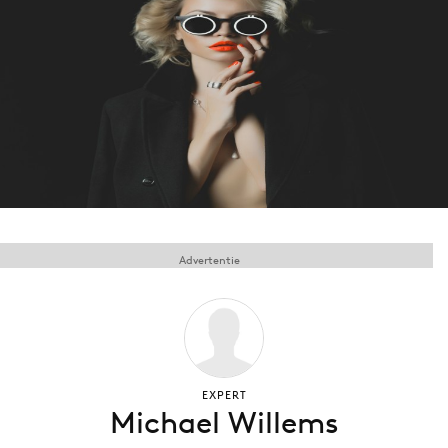
Menu
Home
9 sept: GenAI-training
12 nov: MarketingLive!
Adverteren
Events
Advertentie
Opleidingen
Vacatures
Academy
Partners
Topics
EXPERT
Michael Willems
Artificial Intelligence