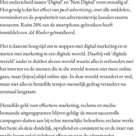
Het onderscheid tussen ‘Digital’ en ‘Non Digital’ remt onnodig af.
Het gevolg is dat het effect van
push advertising
, over alle middelen,
vermindert en de populariteit van advertentievrije kanalen enorm
toeneemt. Ruim 20% van de smartphone-gebruikers heeft
inmiddels een
Ad Blocker
geïnstalleerd.
Het is daarom hoog tijd om te stoppen met digital marketing en te
starten met marketing in een digitale wereld. Daarbij valt ‘digitale
wereld’ nader te duiden als een wereld waarin alles is verbonden met
het internet en de mensen die in die wereld wonen niet meer online
gaan, maar (bijna) altijd online zijn. In deze wereld verandert er veel,
maar niet alles in hetzelfde tempo: menselijk gedrag verandert nu
eenmaal langzaam.
Hetzelfde geld voor effectieve marketing, reclame en media:
bestaande uitgangspunten blijven geldig: de meest succesvolle
campagnes sluiten aan bij echte menselijke behoeften; reclame werkt
het beste als deze duidelijk, opvallend en consistent is; en de inzet van
media levert enkel zichtbaar effect op voor de adverteerder