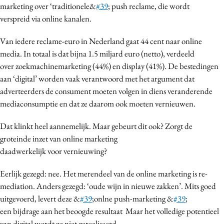
marketing over ‘traditionele&
#39
; push reclame, die wordt
Media
verspreid via online kanalen.
Merkstrategie
Van iedere reclame-euro in Nederland gaat 44 cent naar online
PR
media. In totaal is dat bijna 1.5 miljard euro (netto), verdeeld
Programmatic
over zoekmachinemarketing (44%) en display (41%). De bestedingen
Purpose Marketing
aan ‘digital’ worden vaak verantwoord met het argument dat
Reputatie & crisis
adverteerders de consument moeten volgen in diens veranderende
mediaconsumptie en dat ze daarom ook moeten vernieuwen.
Dat klinkt heel aannemelijk. Maar gebeurt dit ook? Zorgt de
groteinde inzet van online marketing
daadwerkelijk voor vernieuwing?
Eerlijk gezegd: nee. Het merendeel van de online marketing is re-
mediation. Anders gezegd: ‘oude wijn in nieuwe zakken’. Mits goed
uitgevoerd, levert deze &
#39
;onlne push-marketing &
#39
;
een bijdrage aan het beoogde resultaat Maar het volledige potentieel
van digital wordt zo niet gerealiseerd.