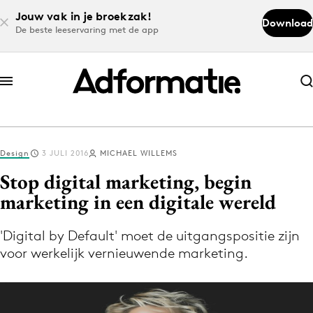
Jouw vak in je broekzak!
Download
De beste leeservaring met de app
Abonneer nu
Abonneer nu
Design
3 JULI 2016
MICHAEL WILLEMS
Log in
Stop digital marketing, begin
marketing in een digitale wereld
Download de app
Volg het laatste nieuws via de Adformatie
'Digital by Default' moet de uitgangspositie zijn
voor werkelijk vernieuwende marketing.
Nieuws app