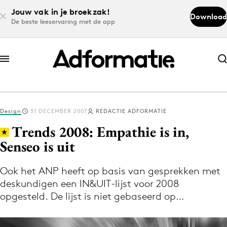
Jouw vak in je broekzak!
Download
De beste leeservaring met de app
Abonneer nu
Abonneer nu
Design
31 DECEMBER 2007
REDACTIE ADFORMATIE
Log in
Trends 2008: Empathie is in,
Senseo is uit
Download de app
Volg het laatste nieuws via de Adformatie
Ook het ANP heeft op basis van gesprekken met
deskundigen een IN&UIT-lijst voor 2008
Nieuws app
opgesteld. De lijst is niet gebaseerd op…