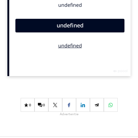
Bureaus
Campagnes
Carriere
Contentmarketing
Craft
Customer Experience
Data & Insights
Design
Digital transformation
Diversiteit
Effectiviteit
0
0
Gedragsverandering
Advertentie
Influencer marketing
Interne communicatie
Martech