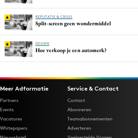
REPUTATIE & CRISIS
Split-screen geen wondermiddel
DESIGN
Hoe verkoop je een automerk?
Meer Adformatie
Service & Contact
Partners
Contact
Events
Abonneren
Vacatures
Teamabonnementen
Whitepapers
Adverteren
Nieuwsbrief
Veelgestelde Vragen