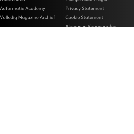
Adformatie Academy
Privacy Statement
Volledig Magazine Archief
Cookie Statement
Algemene Voorwaarden
Onze app
Maak Adformatie.nl je
Google-favoriet
Privacyinstellingen
Download de
Adformatie Nieuws App