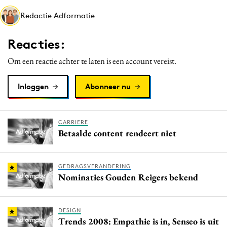
Media
Redactie Adformatie
Merkstrategie
Reacties:
PR
Programmatic
Om een reactie achter te laten is een account vereist.
Purpose Marketing
Inloggen
Abonneer nu
Reputatie & crisis
CARRIERE
Betaalde content rendeert niet
GEDRAGSVERANDERING
Nominaties Gouden Reigers bekend
DESIGN
Trends 2008: Empathie is in, Senseo is uit