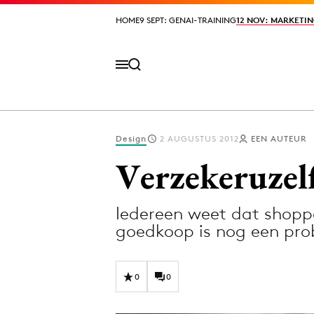
HOME
HOME
9 SEPT: GENAI-TRAINING
9 SEPT: GENAI-TRAINING
12 NOV: MARKETIN
12 NOV: MARKETIN
Design
2 AUGUSTUS 2012
EEN AUTEUR
Volg het laatste nieuws via de Adformatie N
Verzekeruzelf
Iedereen weet dat shopp
Topics
goedkoop is nog een pr
Artificial Intelligence
Design
Bureaus
Digital transf
0
0
Campagnes
Diversiteit