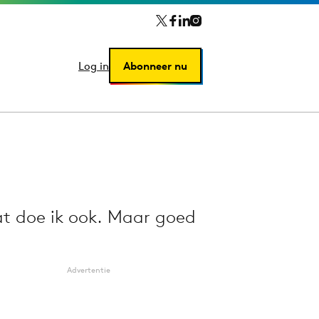
Log in
Log in
Abonneer nu
Abonneer nu
t doe ik ook. Maar goed
Advertentie