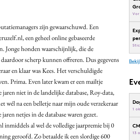
Gr
Vor
putatiemanagers zijn gewaarschuwd. Een
Ex
eruzelf.nl, een geheel online gebaseerde
pe
Sti
an. Jonge honden waarschijnlijk, die de
 daardoor scherp kunnen offreren. Dus gegevens
Bekij
raar en klaar was Kees. Het verschuldigde
Ev
en. Prima. Even later kwam er een mailtje
 jaren niet in de landelijke database, Roy-data,
Da
t wél na een belletje naar mijn oude verzekeraar
1 o
 jaren netjes in de database waren gezet.
 inmiddels al wel de volledige jaarpremie bij 0
CM
13 
ning geroofd. Zo betaalde ik een slordige 600