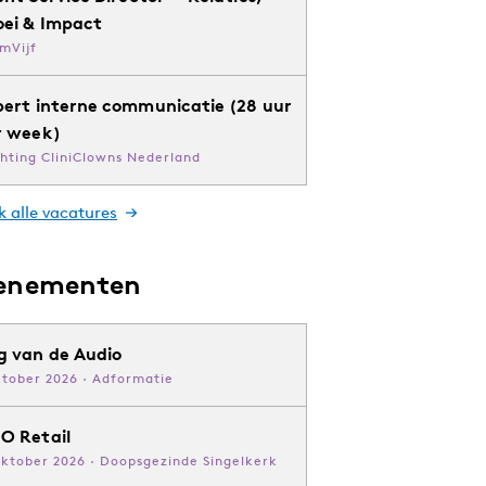
oei & Impact
mVijf
pert interne communicatie (28 uur
r week)
chting CliniClowns Nederland
k alle vacatures
enementen
g van de Audio
ktober 2026 · Adformatie
O Retail
oktober 2026 · Doopsgezinde Singelkerk