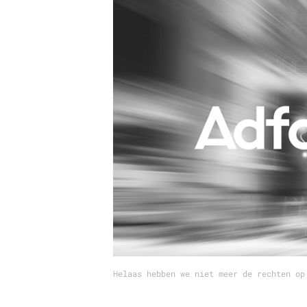
Carriere
Effectiviteit
Contentmarketing
Gedragsverand
Craft
Influencer mar
Customer Experience
Interne commu
Data & Insights
Martech
Helaas hebben we niet meer de rechten op