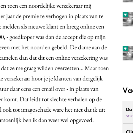
n toen een noordelijke verzekeraar mij
er jaar de premie te verhogen in plaats van te
te melden als nieuwe klant en kreeg online een
00, - goedkoper was dan de accept die op mijn
 even met het noorden gebeld. De dame aan de
amelen dan dat dit een online verzekering was
 dat ze me graag wilden overzetten… Maar toen
ke verzekeraar hoor je je klanten van dergelijk
uur daar eens een email over - in plaats van
Va
hter komt. Dat leidt tot slechte verhalen op de
l ook tot imagoschade ware het niet dat ik uit
Da
Sti
tsoenlijk ben ik dan weer wel opgevoed.
Cli