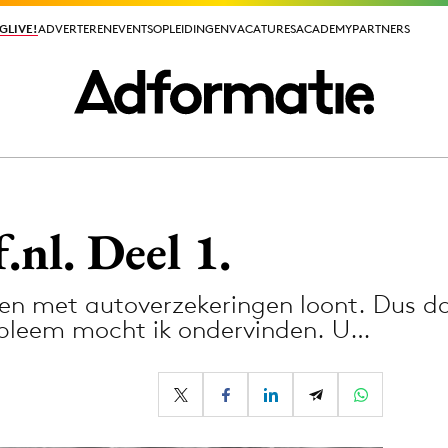
GLIVE!
GLIVE!
ADVERTEREN
ADVERTEREN
EVENTS
EVENTS
OPLEIDINGEN
OPLEIDINGEN
VACATURES
VACATURES
ACADEMY
ACADEMY
PARTNERS
PARTNERS
ieuws app
.nl. Deel 1.
en met autoverzekeringen loont. Dus da
obleem mocht ik ondervinden. U…
Media
ormation
Merkstrategie
PR