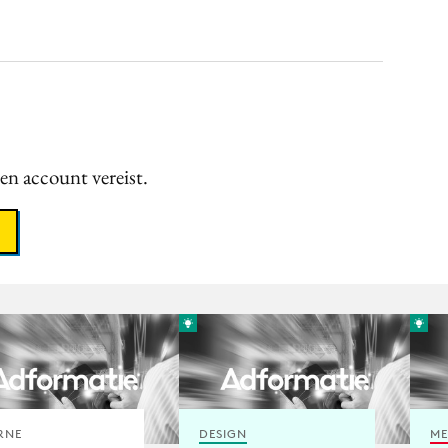
een account vereist.
RNE
DESIGN
ME