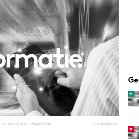
Programmatic
ering
Purpose Marketing
keting
Reputatie & crisis
nicatie
Ge
 de originele afbeelding
© adformatie