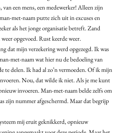
, van een mens, een medewerker! Alleen zijn
an-met-naam putte zich uit in excuses en
er als het jonge organisatie betreft. Zand
l weer opgevoed. Rust keerde weer.
ving dat mijn verzekering werd opgezegd. Ik was
e man-met-naam wat hier nu de bedoeling van
e te delen. Ik had al zo’n vermoeden. Of ik mijn
voeren. Nou, dat wilde ik niet. Als je me kunt
 opnieuw invoeren. Man-met-naam belde zelfs om
was zijn nummer afgeschermd. Maar dat begrijp
ysteem mij eruit geknikkerd, opnieuw
kening aangemaakt voor deze periode. Maar het