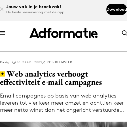
Jouw vak in je broekzak!
Download
De beste leeservaring met de app
Abonneer nu
Abonneer nu
Design
16 MAART 2009
ROB BEEMSTER
Log in
Web analytics verhoogt
effectiviteit e-mail campagnes
Download de app
Volg het laatste nieuws via de Adformatie
Email campagnes op basis van web analytics
leveren tot vier keer meer omzet en achttien keer
Nieuws app
meer netto winst dan het ongericht verstuurde…