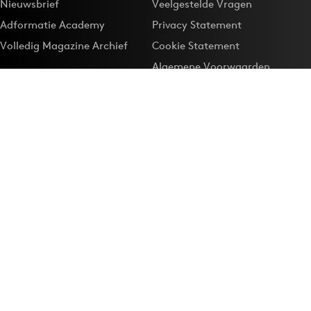
Nieuwsbrief
Veelgestelde Vragen
Adformatie Academy
Privacy Statement
Volledig Magazine Archief
Cookie Statement
Algemene Voorwaarden
Onze app
Maak Adformatie.nl je
Google-favoriet
Privacyinstellingen
Download de
Adformatie Nieuws App