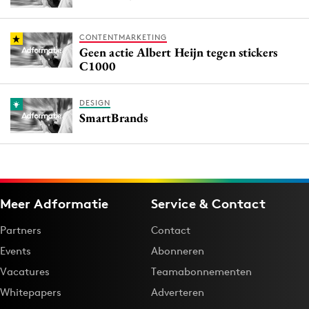
CONTENTMARKETING
Geen actie Albert Heijn tegen stickers
C1000
DESIGN
SmartBrands
Meer Adformatie
Service & Contact
Partners
Contact
Events
Abonneren
Vacatures
Teamabonnementen
Whitepapers
Adverteren