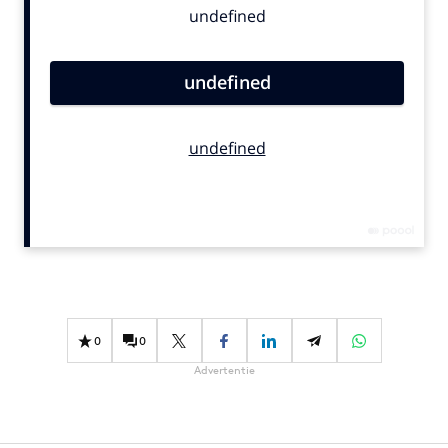
Bureaus
Campagnes
Carriere
Contentmarketing
Craft
Customer Experience
Data & Insights
Design
Digital transformation
Diversiteit
Effectiviteit
0
0
Gedragsverandering
Advertentie
Influencer marketing
Interne communicatie
Martech