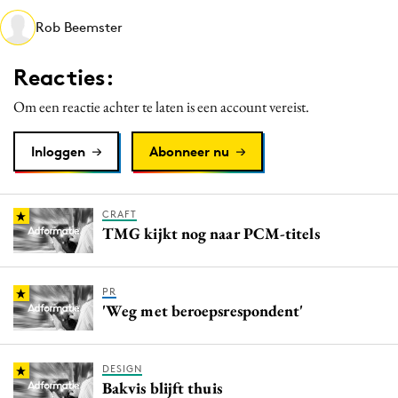
Media
Rob Beemster
Merkstrategie
Reacties:
PR
Programmatic
Om een reactie achter te laten is een account vereist.
Purpose Marketing
Inloggen
Abonneer nu
Reputatie & crisis
CRAFT
TMG kijkt nog naar PCM-titels
PR
'Weg met beroepsrespondent'
DESIGN
Bakvis blijft thuis