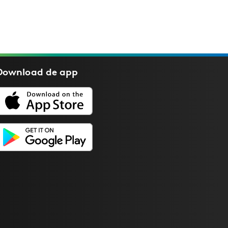
Download de
app