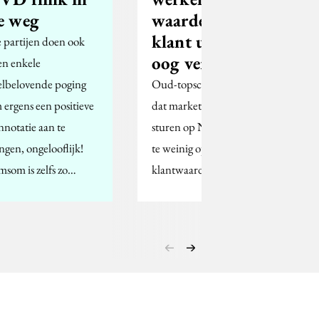
e weg
waarde van de
klant uit het
 partijen doen ook
oog verloren'
en enkele
elbelovende poging
Oud-topschaatser vindt
 ergens een positieve
dat marketeers te veel
nnotatie aan te
sturen op NPS score en
ngen, ongelooflijk!
te weinig op werkelijke
msom is zelfs zo…
klantwaarde.