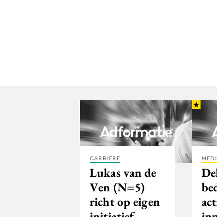
CARRIERE
MED
Lukas van de
Del
Ven (N=5)
be
richt op eigen
act
initiatief
in