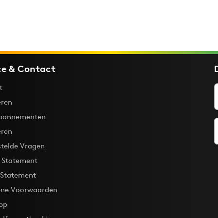
ce & Contact
t
ren
bonnementen
eren
stelde Vragen
y Statement
 Statement
ne Voorwaarden
pp