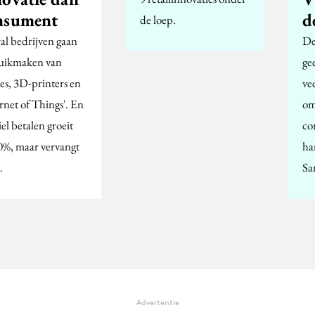
nsument
d
de loep.
al bedrijven gaan
De
uikmaken van
ge
es, 3D-printers en
ve
rnet of Things'. En
om
el betalen groeit
co
0%, maar vervangt
ha
…
Sa
Advertentie