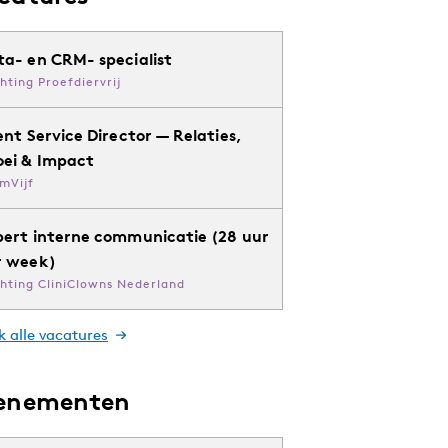
ta- en CRM- specialist
chting Proefdiervrij
ent Service Director — Relaties,
oei & Impact
mVijf
pert interne communicatie (28 uur
r week)
chting CliniClowns Nederland
k alle vacatures
enementen