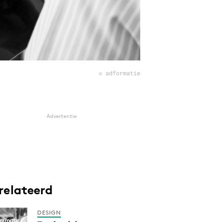
© adformatie
Advertentie
relateerd
DESIGN