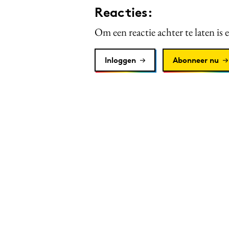
Reacties:
Om een reactie achter te laten is 
Inloggen
Abonneer nu