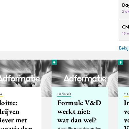
Da
2 o
CM
13 
Beki
IA
DESIGN
CA
oitte:
Formule V&D
I
drijven
werkt niet:
v
iever met
wat dan wel?
v
novatie dan
V
9 retailinnovaties onder