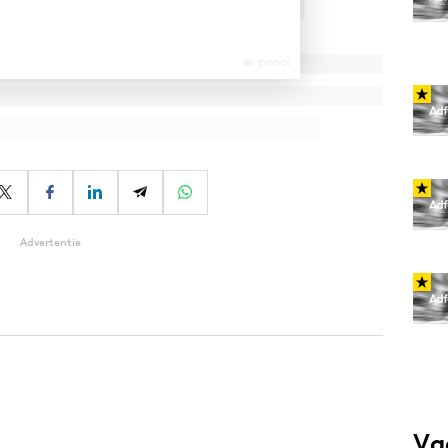
Advertentie
Va