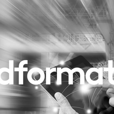
Programmatic
ering
Purpose Marketing
keting
Reputatie & crisis
nicatie