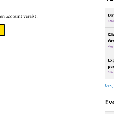
een account vereist.
Da
Sti
Cli
Gr
Vor
Ex
pe
Sti
Bekij
Ev