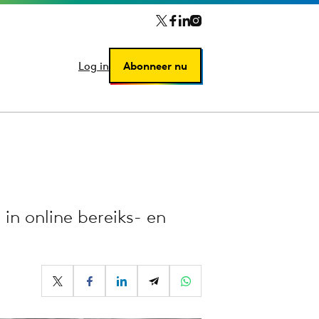
Log in
Log in
Abonneer nu
Abonneer nu
n online bereiks- en