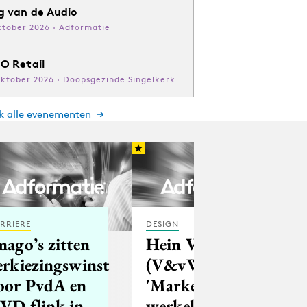
g van de Audio
ktober 2026 · Adformatie
O Retail
oktober 2026 · Doopsgezinde Singelkerk
jk alle evenementen
RRIERE
DESIGN
mago’s zitten
Hein Vergeer
erkiezingswinst
(V&vW):
oor PvdA en
'Marketeer is
VD flink in
werkelijke