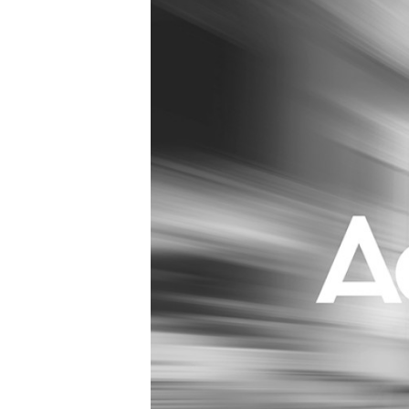
Carriere
Effectiviteit
Contentmarketing
Gedragsverand
Craft
Influencer mar
Customer Experience
Interne commu
Data & Insights
Martech