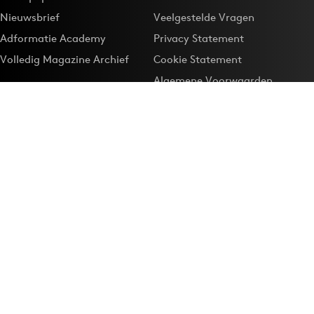
Nieuwsbrief
Veelgestelde Vragen
Adformatie Academy
Privacy Statement
Volledig Magazine Archief
Cookie Statement
Algemene Voorwaarden
Onze app
Maak Adformatie.nl je
Google-favoriet
Privacyinstellingen
Download de
Adformatie Nieuws App