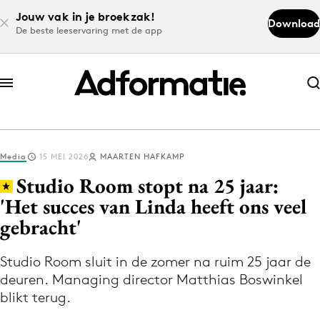
Jouw vak in je broekzak!
Download
De beste leeservaring met de app
Abonneer nu
Abonneer nu
Media
15 MEI 2026
MAARTEN HAFKAMP
Log in
Studio Room stopt na 25 jaar:
'Het succes van Linda heeft ons veel
gebracht'
Download de app
Volg het laatste nieuws via de Adformatie
Studio Room sluit in de zomer na ruim 25 jaar de
Nieuws app
deuren. Managing director Matthias Boswinkel
blikt terug.