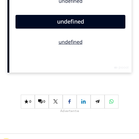
Bureaus
Campagnes
Carriere
Contentmarketing
Craft
Customer Experience
Data & Insights
Design
Digital transformation
Diversiteit
Effectiviteit
0
0
Gedragsverandering
Advertentie
Influencer marketing
Interne communicatie
Martech