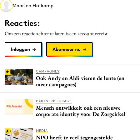
Maarten Hafkamp
Media
Merkstrategie
Reacties:
PR
Om een reactie achter te laten is een account vereist.
Programmatic
Purpose Marketing
Inloggen
Abonneer nu
Reputatie & crisis
CAMPAGNES
Ook Andy en Aldi vieren de lente (en
meer campagnes)
PARTNERBIJDRAGE
Mensch ontwikkelt ook een nieuwe
corporate identity voor De Zorgcirkel
MEDIA
NPO heeft te veel tegengestelde