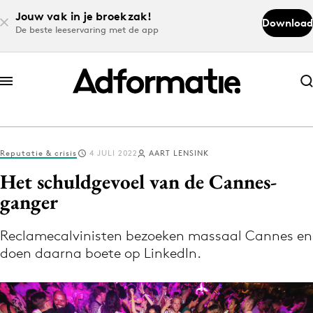
Jouw vak in je broekzak!
Download
De beste leeservaring met de app
Abonneer nu
Abonneer nu
Reputatie & crisis
4 JULI 2022
AART LENSINK
Log in
Het schuldgevoel van de Cannes-
ganger
Download de app
Volg het laatste nieuws via de Adformatie
Reclamecalvinisten bezoeken massaal Cannes en
doen daarna boete op LinkedIn.
Nieuws app