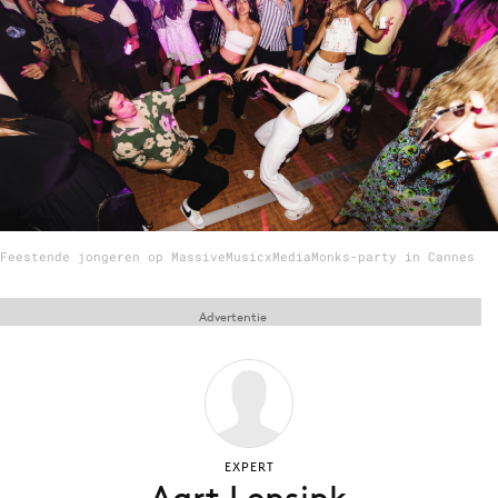
Menu
Home
9 sept: GenAI-training
12 nov: MarketingLive!
Adverteren
Feestende jongeren op MassiveMusicxMediaMonks-party in Cannes
Events
Opleidingen
Advertentie
Vacatures
Academy
Partners
Topics
EXPERT
Artificial Intelligence
Aart Lensink