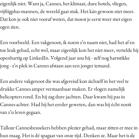
eigenlijk niet. Want ja, Cannes, het klimaat, dure hotels, vliegen,
Media
vijftigplus-mannen, de wereld gaat stuk. Het kán gewoon niet meer.
Merkstrategie
Dat kon je ook niet vooraf weten, dat moest je eerst weer met eigen
PR
ogen zien.
Programmatic
Een voorbeeld. Een vakgenoot, ik noem z’n naam niet, had het af en
Purpose Marketing
toe leuk gehad, echt wel, maar eigenlijk kon het niet meer, vertelde hij
Reputatie & crisis
openhartig op LinkedIn. Volgend jaar zou hij - zelf nog hartstikke
jong - z’n plek in Cannes afstaan aan een jonger iemand.
Een andere vakgenoot die was afgereisd kon zichzelf in het veel te
drukke Cannes amper verstaanbaar maken. Er vlogen namelijk
helicopters rond. En hij zag dure jachten. Daar kwam hij pas in
Cannes achter. Had hij het eerder geweten, dan was hij écht nooit
van z’n leven gegaan.
Talloze Cannesbezoekers hebben plezier gehad, maar zitten er mee in
hun maag. Het is dé spagaat van onze tijd. Denken ze. Maar het is de