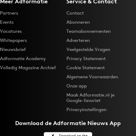
Meer Adformatie
Service & Contact
Partners
Contact
Events
Abonneren
Vacatures
Teamabonnementen
Whitepapers
Adverteren
Nieuwsbrief
Veelgestelde Vragen
Adformatie Academy
Privacy Statement
Volledig Magazine Archief
Cookie Statement
Algemene Voorwaarden
Onze app
Maak Adformatie.nl je
Google-favoriet
Privacyinstellingen
Download de
Adformatie Nieuws App