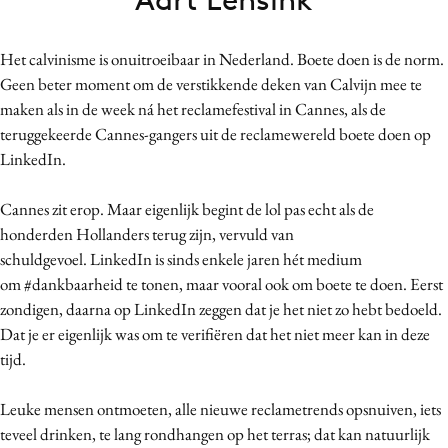
Bureaus
Campagnes
Het calvinisme is onuitroeibaar in Nederland. Boete doen is de norm.
Carriere
Geen beter moment om de verstikkende deken van Calvijn mee te
maken als in de week ná het reclamefestival in Cannes, als de
Contentmarketing
teruggekeerde Cannes-gangers uit de reclamewereld boete doen op
Craft
LinkedIn.
Customer Experience
Data & Insights
Cannes zit erop. Maar eigenlijk begint de lol pas echt als de
Design
honderden Hollanders terug zijn, vervuld van
schuldgevoel.
LinkedIn is sinds enkele jaren hét medium
Digital transformation
om
#dankbaarheid
te tonen, maar vooral ook om boete te doen. Eerst
Diversiteit
zondigen, daarna op LinkedIn zeggen dat je het niet zo hebt bedoeld.
Effectiviteit
Dat je er eigenlijk was om te verifiëren dat het niet meer kan in deze
Gedragsverandering
tijd.
Influencer marketing
Leuke mensen ontmoeten, alle nieuwe reclametrends opsnuiven, iets
Interne communicatie
teveel drinken, te lang rondhangen op het terras; dat kan natuurlijk
Martech