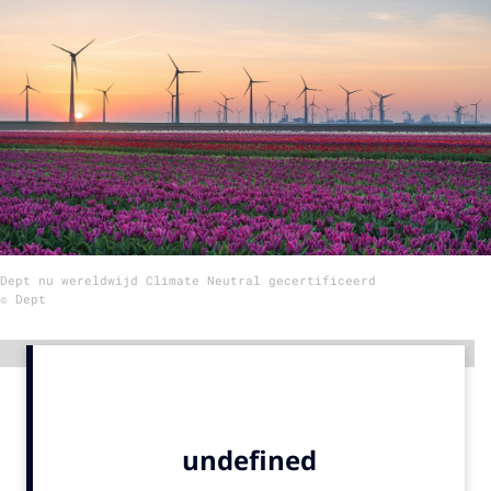
Menu
Home
9 sept: GenAI-training
12 nov: MarketingLive!
Adverteren
Events
Dept nu wereldwijd Climate Neutral gecertificeerd
Opleidingen
© Dept
Vacatures
Academy
Advertentie
Partners
Topics
Artificial Intelligence