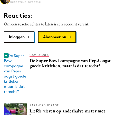
Redacteur Creatie
Media
Merkstrategie
Reacties:
PR
Om een reactie achter te laten is een account vereist.
Programmatic
Purpose Marketing
Inloggen
Abonneer nu
Reputatie & crisis
CAMPAGNES
De Super Bowl-campagne van Pepsi oogst
goede kritieken, maar is dat terecht?
PARTNERBIJDRAGE
Liefde vieren op anderhalve meter met