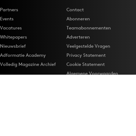
Partners
Contact
Events
Abonneren
Vacatures
Teamabonnementen
Whitepapers
Adverteren
Nieuwsbrief
Veelgestelde Vragen
Adformatie Academy
Privacy Statement
Volledig Magazine Archief
Cookie Statement
Algemene Voorwaarden
Onze app
Maak Adformatie.nl je
Google-favoriet
Privacyinstellingen
Download de
Adformatie Nieuws App