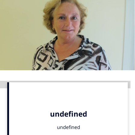
Menu
Home
9 sept: GenAI-training
12 nov: MarketingLive!
Adverteren
Events
Opleidingen
Advertentie
Vacatures
Academy
Partners
Topics
Artificial Intelligence