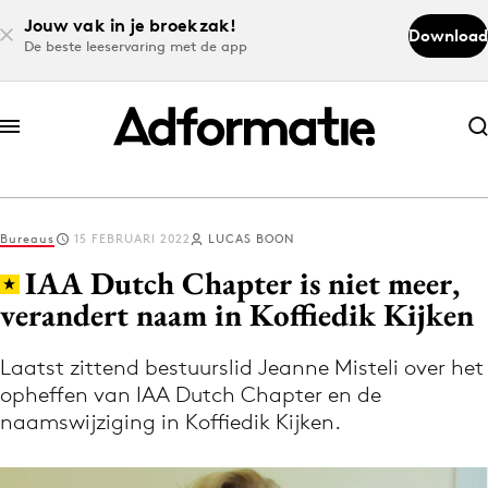
Jouw vak in je broekzak!
Download
De beste leeservaring met de app
Abonneer nu
Abonneer nu
Bureaus
15 FEBRUARI 2022
LUCAS BOON
Log in
IAA Dutch Chapter is niet meer,
verandert naam in Koffiedik Kijken
Download de app
Volg het laatste nieuws via de Adformatie
Laatst zittend bestuurslid Jeanne Misteli over het
opheffen van IAA Dutch Chapter en de
Nieuws app
naamswijziging in Koffiedik Kijken.