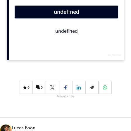
Bureaus
Campagnes
Carriere
Contentmarketing
Craft
Customer Experience
Data & Insights
Design
Digital transformation
Diversiteit
0
0
Effectiviteit
Advertentie
Gedragsverandering
Influencer marketing
Interne communicatie
Lucas Boon
Martech