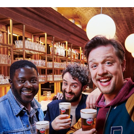
Programmatic
ering
Purpose Marketing
keting
Reputatie & crisis
nicatie