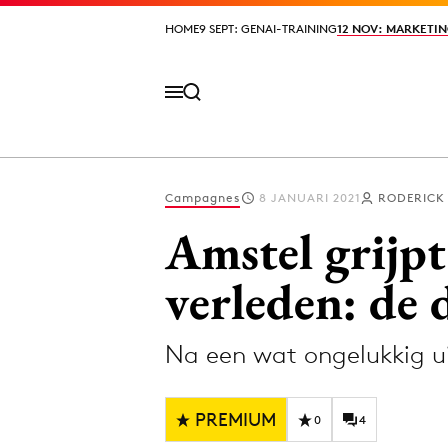
HOME
HOME
9 SEPT: GENAI-TRAINING
9 SEPT: GENAI-TRAINING
12 NOV: MARKETIN
12 NOV: MARKETIN
Campagnes
8 JANUARI 2021
RODERICK
Volg het laatste nieuws via de Adformatie N
Amstel grijpt
verleden: de 
Topics
Na een wat ongelukkig ui
Artificial Intelligence
Design
Bureaus
Digital transf
PREMIUM
Campagnes
Diversiteit
0
4