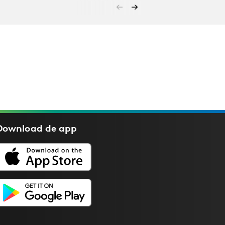
Download de
app