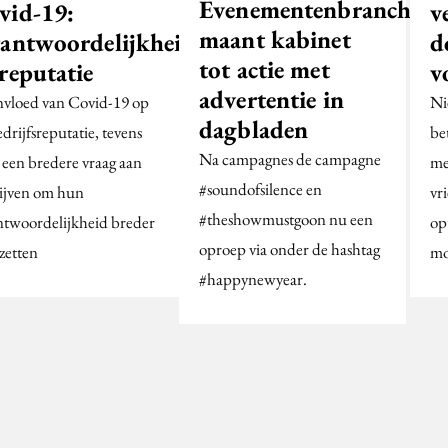
Evenementenbranche
v
vid-19:
maant kabinet
d
rantwoordelijkheid
tot actie met
v
reputatie
advertentie in
Ni
nvloed van Covid-19 op
dagbladen
be
drijfsreputatie, tevens
Na campagnes de campagne
me
 een bredere vraag aan
#soundofsilence en
vr
ijven om hun
#theshowmustgoon nu een
op
ntwoordelijkheid breder
oproep via onder de hashtag
mo
 zetten
#happynewyear.