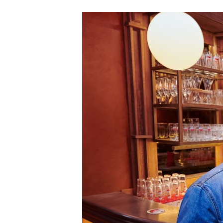
Carriere
Effectiviteit
Contentmarketing
Gedragsverand
Craft
Influencer mar
Customer Experience
Interne commu
Data & Insights
Martech