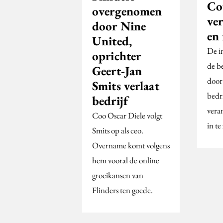
Co
overgenomen
ve
door Nine
en 
United,
De i
oprichter
de be
Geert-Jan
door
Smits verlaat
bedr
bedrijf
vera
Coo Oscar Diele volgt
in te
Smits op als ceo.
Overname komt volgens
hem vooral de online
groeikansen van
Flinders ten goede.