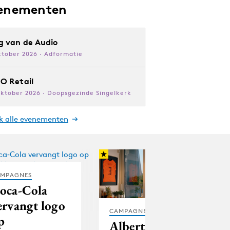
enementen
g van de Audio
ktober 2026 · Adformatie
O Retail
oktober 2026 · Doopsgezinde Singelkerk
jk alle evenementen
MPAGNES
oca‑Cola
ervangt logo
CAMPAGNES
p
Albert Heijn: