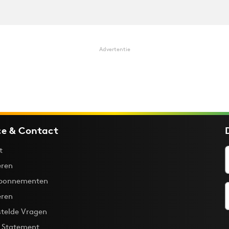
Advertentie
ce & Contact
t
ren
bonnementen
eren
stelde Vragen
y Statement