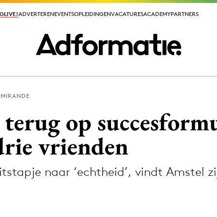
GLIVE!
GLIVE!
ADVERTEREN
ADVERTEREN
EVENTS
EVENTS
OPLEIDINGEN
OPLEIDINGEN
VACATURES
VACATURES
ACADEMY
ACADEMY
PARTNERS
PARTNERS
 MIRANDE
ieuws app
 terug op succesformu
drie vrienden
tstapje naar ‘echtheid’, vindt Amstel zi
Media
ormation
Merkstrategie
PR