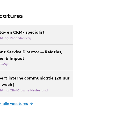
catures
ta- en CRM- specialist
chting Proefdiervrij
ent Service Director — Relaties,
oei & Impact
mVijf
pert interne communicatie (28 uur
r week)
chting CliniClowns Nederland
k alle vacatures