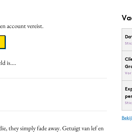
Va
een account vereist.
Da
Sti
Cli
d is....
Gr
Vor
Ex
pe
Sti
Bekij
die, they simply fade away. Getuigt van lef en