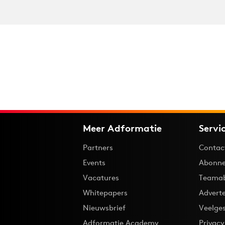
Meer Adformatie
Servi
Partners
Contac
Events
Abonne
Vacatures
Teama
Whitepapers
Advert
Nieuwsbrief
Veelge
Adformatie Academy
Privac