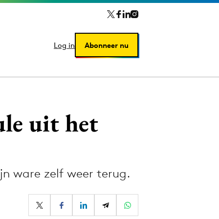
Log in
Log in
Abonneer nu
Abonneer nu
le uit het
jn ware zelf weer terug.