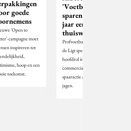
erpakkingen
'Voetbalplaatjes
oor goede
sparen is dit
oornemens
jaar een
euwe 'Open to
thuiswedstrijd'
tter'-campagne moet
Profvoetballer Matthijs
nsen inspireren tot
de Ligt speelt de
iendelijkheid,
hoofdrol in de
timisme, hoop en een
commercial die de
oie toekomst.
spaaractie aan moet
jagen.