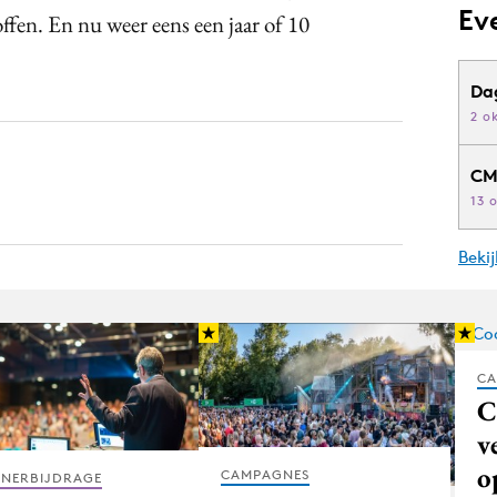
Ev
offen. En nu weer eens een jaar of 10
Da
2 o
CM
13 
Beki
CA
C
v
o
CAMPAGNES
TNERBIJDRAGE