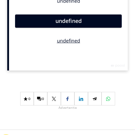
Bureaus
Campagnes
Carriere
Contentmarketing
Craft
Customer Experience
Data & Insights
Design
Digital transformation
Diversiteit
Effectiviteit
0
0
Gedragsverandering
Advertentie
Influencer marketing
Interne communicatie
Martech