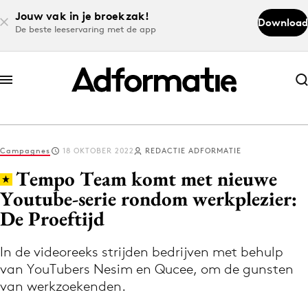
Jouw vak in je broekzak!
Download
De beste leeservaring met de app
Abonneer nu
Abonneer nu
Campagnes
18 OKTOBER 2022
REDACTIE ADFORMATIE
Log in
Tempo Team komt met nieuwe
Youtube-serie rondom werkplezier:
De Proeftijd
Download de app
Volg het laatste nieuws via de Adformatie
In de videoreeks strijden bedrijven met behulp
Nieuws app
van YouTubers Nesim en Qucee, om de gunsten
van werkzoekenden.