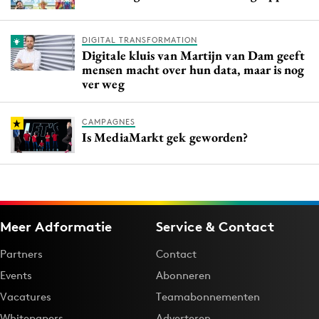
DIGITAL TRANSFORMATION
Digitale kluis van Martijn van Dam geeft
mensen macht over hun data, maar is nog
ver weg
CAMPAGNES
Is MediaMarkt gek geworden?
Meer Adformatie
Service & Contact
Partners
Contact
Events
Abonneren
Vacatures
Teamabonnementen
Whitepapers
Adverteren