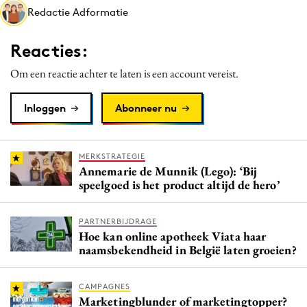
Redactie Adformatie
Media
Merkstrategie
Reacties:
PR
Om een reactie achter te laten is een account vereist.
Programmatic
Purpose Marketing
Inloggen
Abonneer nu
Reputatie & crisis
MERKSTRATEGIE
Annemarie de Munnik (Lego): ‘Bij
speelgoed is het product altijd de hero’
PARTNERBIJDRAGE
Hoe kan online apotheek Viata haar
naamsbekendheid in België laten groeien?
CAMPAGNES
Marketingblunder of marketingtopper?