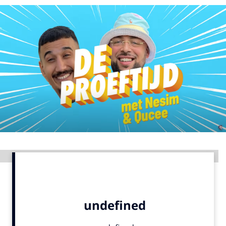
Menu
Home
9 sept: GenAI-training
12 nov: MarketingLive!
Adverteren
Events
Opleidingen
Vacatures
Advertentie
Academy
Partners
Topics
Artificial Intelligence