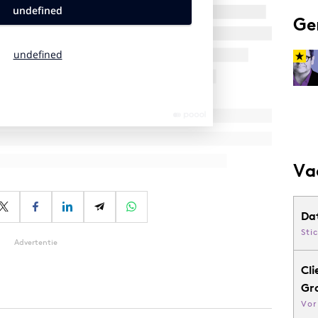
Ge
Va
Da
Sti
Advertentie
Cli
Gr
Vor