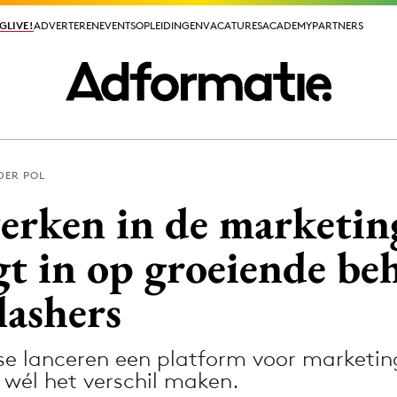
GLIVE!
GLIVE!
ADVERTEREN
ADVERTEREN
EVENTS
EVENTS
OPLEIDINGEN
OPLEIDINGEN
VACATURES
VACATURES
ACADEMY
ACADEMY
PARTNERS
PARTNERS
DER POL
ieuws app
werken in de marketin
gt in op groeiende be
lashers
Media
ormation
Merkstrategie
rse lanceren een platform voor marketin
PR
 wél het verschil maken.