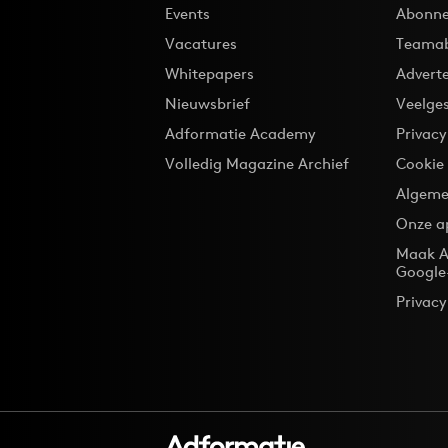
Events
Abonne
Vacatures
Teama
Whitepapers
Advert
Nieuwsbrief
Veelge
Adformatie Academy
Privac
Volledig Magazine Archief
Cookie
Algeme
Onze a
Maak A
Google
Privacy