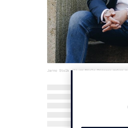
Jarno Stolk (l) en Niels Rijerse maken m