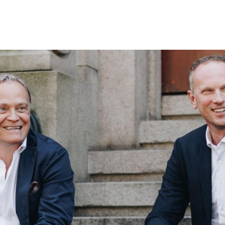
Programmatic
ering
Purpose Marketing
keting
Reputatie & crisis
nicatie