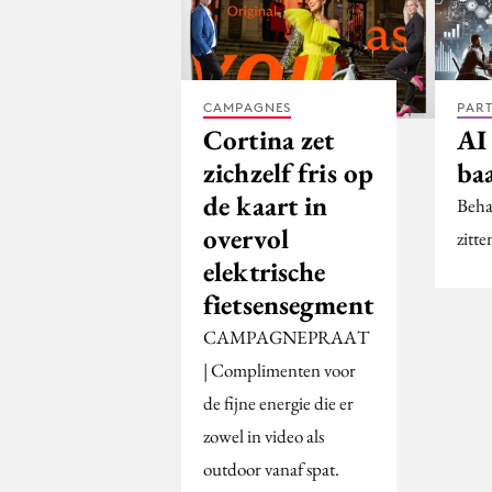
CAMPAGNES
PAR
Cortina zet
AI
zichzelf fris op
baa
de kaart in
Behal
overvol
zitte
elektrische
fietsensegment
CAMPAGNEPRAAT
| Complimenten voor
de fijne energie die er
zowel in video als
outdoor vanaf spat.