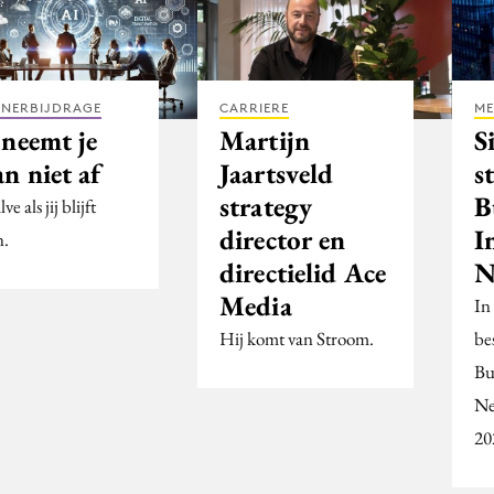
TNERBIJDRAGE
CARRIERE
ME
 neemt je
Martijn
S
n niet af
Jaartsveld
s
strategy
B
ve als jij blijft
director en
I
n.
directielid Ace
N
Media
In 
Hij komt van Stroom.
be
Bu
Ne
20