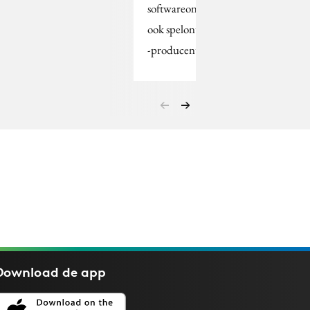
softwareontwikkelingsbureau,
ook spelontwikkelaar en
-producent werd.
Download de
app