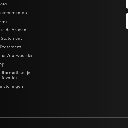
ren
bonnementen
eren
stelde Vragen
y Statement
 Statement
ne Voorwaarden
pp
dformatie.nl je
-favoriet
instellingen