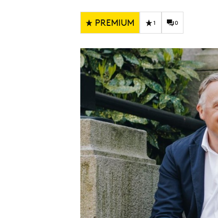
Carriere
Effectiviteit
Contentmarketing
Gedragsverand
PREMIUM
1
0
Craft
Influencer mar
Customer Experience
Interne commu
Data & Insights
Martech