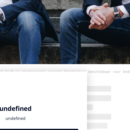
et Carf.io strategische experts fractioneel beschikbaar voor bed