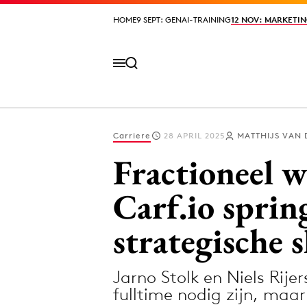
HOME
HOME
9 SEPT: GENAI-TRAINING
9 SEPT: GENAI-TRAINING
12 NOV: MARKETIN
12 NOV: MARKETIN
Carriere
28 APRIL 2025
MATTHIJS VAN 
Volg het laatste nieuws via de Adformatie N
Fractioneel 
Carf.io sprin
Topics
strategische s
Artificial Intelligence
Design
Bureaus
Digital transf
Jarno Stolk en Niels Rije
Campagnes
Diversiteit
fulltime nodig zijn, maar