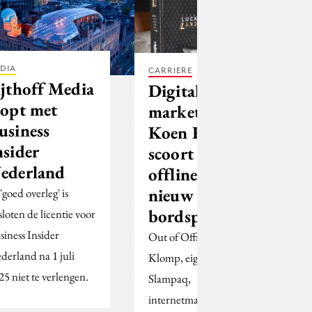
DIA
CARRIERE
ijthoff Media
Digital
topt met
marketeer
usiness
Koen Klomp
nsider
scoort ook
ederland
offline met
nieuw
'goed overleg' is
bordspel
sloten de licentie voor
siness Insider
Out of Office | Hoe
derland na 1 juli
Klomp, eigenaar van
25 niet te verlengen.
Slampaq,
internetmarketing- en