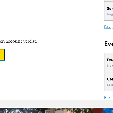
Se
hag
Bekij
een account vereist.
Ev
Da
1 o
CM
13 
Beki