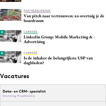
Media
PARTNERBIJDRAGE
Merkstrategie
Van pitch naar vertrouwen: zo overtuig je de
PR
boardroom
Programmatic
CARRIERE
Purpose Marketing
Linkedin Group: Mobile Marketing & -
Reputatie & crisis
Advertising
CARRIERE
Is de inhaker de belangrijkste USP van
dagbladen?
Vacatures
Data- en CRM- specialist
Stichting Proefdiervrij