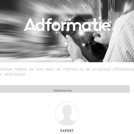
Menu
Home
9 sept: GenAI-training
12 nov: MarketingLive!
Adverteren
Helaas hebben we niet meer de rechten op de originele afbeelding
Events
© adformatie
Opleidingen
Vacatures
Advertentie
Academy
Partners
Topics
Artificial Intelligence
EXPERT