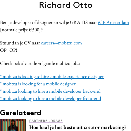
Richard Otto
Bureaus
Campagnes
Ben je developer of designer en wil je GRATIS naar
iCE Amsterdam
Carriere
[normale prijs: €500]?
Contentmarketing
Craft
Stuur dan je CV naar
careers@mobtzu.com
Customer Experience
OP=OP!
Data & Insights
Check ook alvast de volgende mobtzu jobs:
Design
Digital transformation
* mobtzu is looking to hire a mobile experience designer
* mobtzu is looking for a mobile designer
Diversiteit
* mobtzu looking to hire a mobile developer back-end
Effectiviteit
* mobtzu looking to hire a mobile developer front-end
Gedragsverandering
Gerelateerd
Influencer marketing
Interne communicatie
PARTNERBIJDRAGE
Hoe haal je het beste uit creator marketing?
Martech