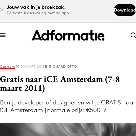
Jouw vak in je broekzak!
Download
De beste leeservaring met de app
Abonneer nu
Abonneer nu
Carriere
1 MAART 2011
RICHARD OTTO
Log in
Gratis naar iCE Amsterdam (7-8
maart 2011)
Download de app
Volg het laatste nieuws via de Adformatie
Ben je developer of designer en wil je GRATIS naar
iCE Amsterdam [normale prijs: €500]?
Nieuws app