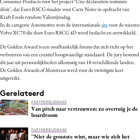
Consumer Products voor het project ‘Une déclaration nommée
Bureaus
désir’, dat Euro RSCG maakte voor Carte Noire in opdracht van
Campagnes
Kraft Foods rondom Valentijnsdag.
In de categorie Automotive won de internationale
site
voor de nieuwe
Carriere
Volvo XC70 die door Euro RSCG 4D werd bedacht en ontwikkeld.
Contentmarketing
Craft
De Golden Award is een onafhankelijk forum dat zich richt op het
Customer Experience
verbeteren van een creatief hoogwaardige standaard. De jury bestond
dit jaar uit persoonlijkheden afkomstig van 18 verschillende landen.
Data & Insights
De Golden Awards of Montreux werd voor de twintigste keer
Design
uitgereikt.
Digital transformation
Diversiteit
Gerelateerd
Effectiviteit
PARTNERBIJDRAGE
Van pitch naar vertrouwen: zo overtuig je de
Gedragsverandering
boardroom
Influencer marketing
Interne communicatie
PARTNERBIJDRAGE
''Niet de grootste wint, maar wie zich het
Martech