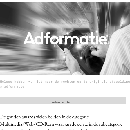
Menu
Home
9 sept: GenAI-training
12 nov: MarketingLive!
Adverteren
Events
Opleidingen
Helaas hebben we niet meer de rechten op de originele afbeelding
Vacatures
© adformatie
Academy
Advertentie
Partners
Topics
De gouden awards vielen beiden in de categorie
Multimedia/Web/CD-Rom waarvan de eerste in de subcategorie
Artificial Intelligence