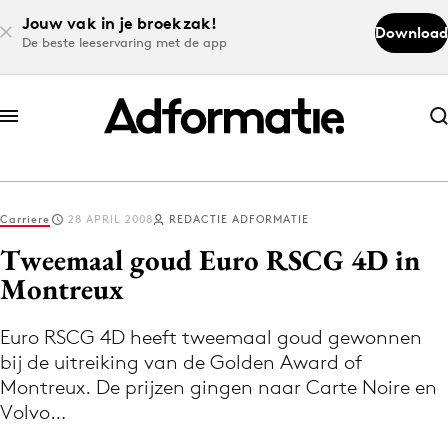
Jouw vak in je broekzak!
Download
De beste leeservaring met de app
Abonneer nu
Abonneer nu
Carriere
28 APRIL 2008
REDACTIE ADFORMATIE
Log in
Tweemaal goud Euro RSCG 4D in
Montreux
Download de app
Volg het laatste nieuws via de Adformatie
Euro RSCG 4D heeft tweemaal goud gewonnen
bij de uitreiking van de Golden Award of
Nieuws app
Montreux. De prijzen gingen naar Carte Noire en
Volvo…