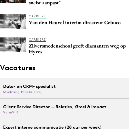
snelst aanpast"
Media
Merkstrategie
CARRIERE
Van den Heuvel interim directeur Cebuco
PR
Programmatic
CARRIERE
Purpose Marketing
Zilversmedenschool geeft diamanten weg op
Reputatie & crisis
Hyves
Vacatures
Data- en CRM- specialist
Stichting Proefdiervrij
Client Service Director — Relaties, Groei & Impact
VormVijf
Expert interne communicatie (28 uur per week)