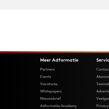
Meer Adformatie
Servi
Partners
Contac
Events
Abonne
Vacatures
Teama
Whitepapers
Advert
Nieuwsbrief
Veelge
Adformatie Academy
Privac