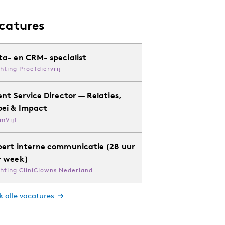
catures
ta- en CRM- specialist
chting Proefdiervrij
ent Service Director — Relaties,
oei & Impact
mVijf
pert interne communicatie (28 uur
r week)
chting CliniClowns Nederland
k alle vacatures