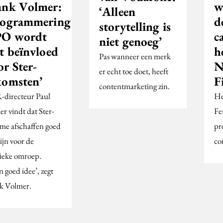
ank Volmer:
wa
‘Alleen
rogrammering
d
storytelling is
O wordt
c
niet genoeg’
t beïnvloed
h
Pas wanneer een merk
r Ster-
N
er echt toe doet, heeft
komsten’
F
contentmarketing zin.
directeur Paul
He
r vindt dat Ster-
Fe
ame afschaffen goed
pr
ijn voor de
co
ieke omroep.
 goed idee’, zegt
k Volmer.