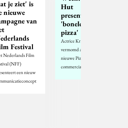
t je ziet' is
Hut
e nieuwe
presenteert
ampagne van
'boneless
et
pizza'
ederlands
Actrice Kristen Wiig is
ilm Festival
vermomd als man in de
t Nederlands Film
nieuwe Pizza Hut
stival (NFF)
commercial.
esenteert een nieuw
mmunicatieconcept