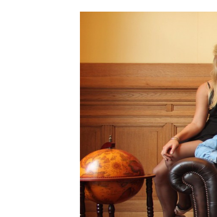
Carriere
Effectiviteit
Contentmarketing
Gedragsverand
Craft
Influencer mar
Customer Experience
Interne commu
Data & Insights
Martech