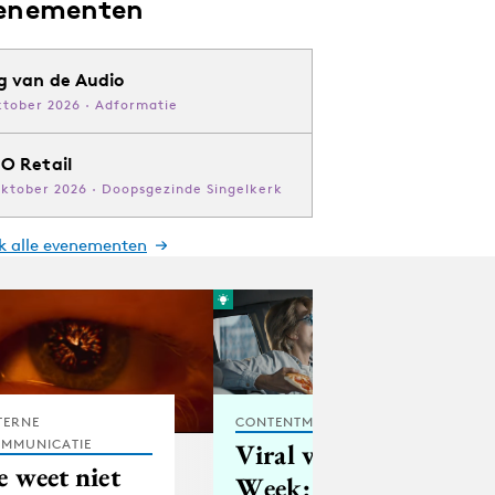
enementen
g van de Audio
ktober 2026 · Adformatie
O Retail
oktober 2026 · Doopsgezinde Singelkerk
jk alle evenementen
TERNE
CONTENTMARKETING
MMUNICATIE
Viral van de
Je weet niet
Week: Pizza