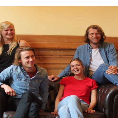
Programmatic
ering
Purpose Marketing
keting
Reputatie & crisis
nicatie