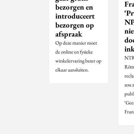
Fr
bezorgen en
‘P
introduceert
NP
bezorgen op
nie
afspraak
doo
Op deze manier moet
in
de online en fysieke
NTR-
winkelervaring beter op
Röme
elkaar aansluiten.
recl
zou z
publ
‘Geen
Fran