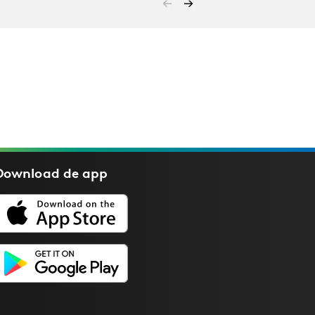
Download de
app