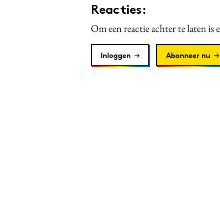
Reacties:
Om een reactie achter te laten is 
Inloggen
Abonneer nu