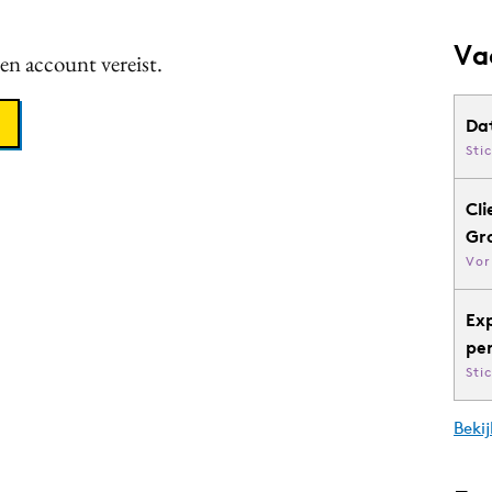
Va
een account vereist.
Da
Sti
Cli
Gr
Vor
Ex
pe
Sti
Bekij