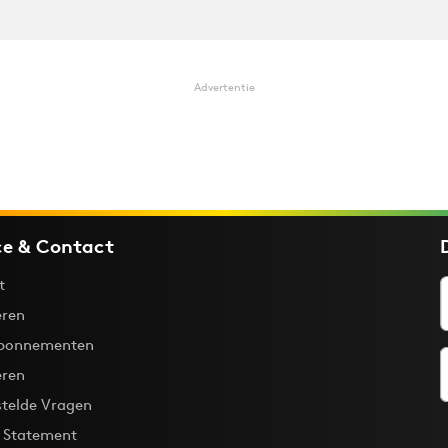
Advertentie
ce & Contact
t
ren
bonnementen
eren
stelde Vragen
y Statement