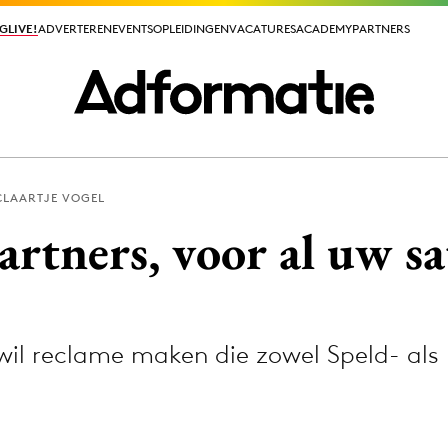
GLIVE!
GLIVE!
ADVERTEREN
ADVERTEREN
EVENTS
EVENTS
OPLEIDINGEN
OPLEIDINGEN
VACATURES
VACATURES
ACADEMY
ACADEMY
PARTNERS
PARTNERS
CLAARTJE VOGEL
ieuws app
rtners, voor al uw sa
 wil reclame maken die zowel Speld- als
Media
ormation
Merkstrategie
PR