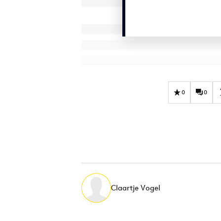
0
0
Claartje Vogel