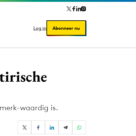
Log in
Log in
Abonneer nu
Abonneer nu
tirische
 merk-waardig is.