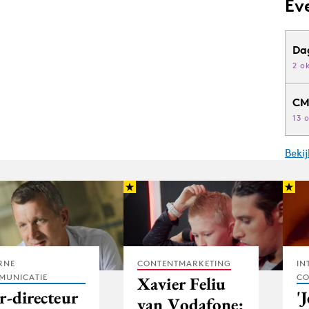
Ev
Da
2 o
CM
13 
Beki
RNE
CONTENTMARKETING
IN
MUNICATIE
CO
Xavier Feliu
​​​Ster-directeur
'
van Vodafone: