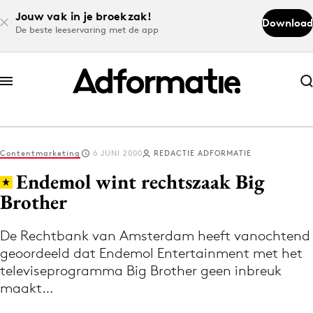
Jouw vak in je broekzak!
Download
De beste leeservaring met de app
Abonneer nu
Abonneer nu
Contentmarketing
6 JUNI 2000
REDACTIE ADFORMATIE
Log in
Endemol wint rechtszaak Big
Brother
Download de app
Volg het laatste nieuws via de Adformatie
De Rechtbank van Amsterdam heeft vanochtend
geoordeeld dat Endemol Entertainment met het
Nieuws app
televiseprogramma Big Brother geen inbreuk
maakt…