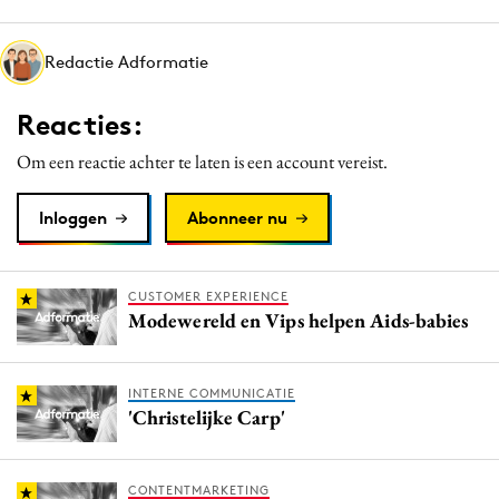
Media
Merkstrategie
Redactie Adformatie
PR
Reacties:
Programmatic
Purpose Marketing
Om een reactie achter te laten is een account vereist.
Reputatie & crisis
Inloggen
Abonneer nu
CUSTOMER EXPERIENCE
Modewereld en Vips helpen Aids-babies
INTERNE COMMUNICATIE
'Christelijke Carp'
CONTENTMARKETING