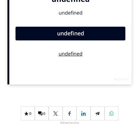
Bureaus
Campagnes
Carriere
Contentmarketing
Craft
Customer Experience
Data & Insights
Design
Digital transformation
Diversiteit
Effectiviteit
Gedragsverandering
0
0
Influencer marketing
Advertentie
Interne communicatie
Martech