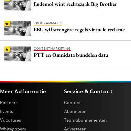
Endemol wint rechtszaak Big Brother
PROGRAMMATIC
EBU wil strengere regels virtuele reclame
CONTENTMARKETING
PTT en Omnidata bundelen data
Meer Adformatie
Service & Contact
Partners
Contact
Events
Abonneren
Vacatures
Teamabonnementen
Whitepapers
Adverteren