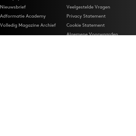
Nieuwsbrief
Veelgestelde Vragen
Adformatie Academy
Privacy Statement
Volledig Magazine Archief
Cookie Statement
Algemene Voorwaarden
Onze app
Maak Adformatie.nl je
Google-favoriet
Privacyinstellingen
Download de
Adformatie Nieuws App