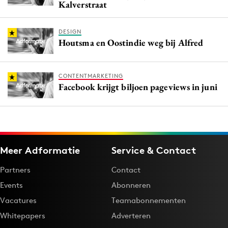
Kalverstraat
DESIGN
Houtsma en Oostindie weg bij Alfred
CONTENTMARKETING
Facebook krijgt biljoen pageviews in juni
Meer Adformatie
Service & Contact
Partners
Contact
Events
Abonneren
Vacatures
Teamabonnementen
Whitepapers
Adverteren