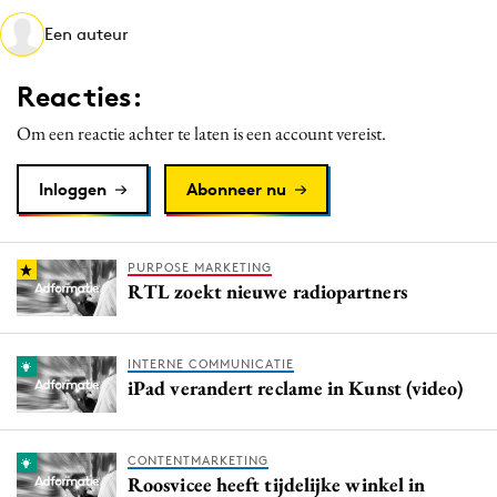
Media
Een auteur
Merkstrategie
Reacties:
PR
Programmatic
Om een reactie achter te laten is een account vereist.
Purpose Marketing
Inloggen
Abonneer nu
Reputatie & crisis
PURPOSE MARKETING
RTL zoekt nieuwe radiopartners
INTERNE COMMUNICATIE
iPad verandert reclame in Kunst (video)
CONTENTMARKETING
Roosvicee heeft tijdelijke winkel in