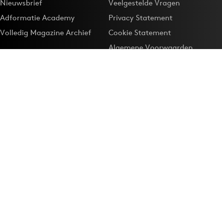
Nieuwsbrief
Veelgestelde Vragen
Adformatie Academy
Privacy Statement
Volledig Magazine Archief
Cookie Statement
Algemene Voorwaarden
Onze app
Maak Adformatie.nl je
Google-favoriet
Privacyinstellingen
Download de
Adformatie Nieuws App