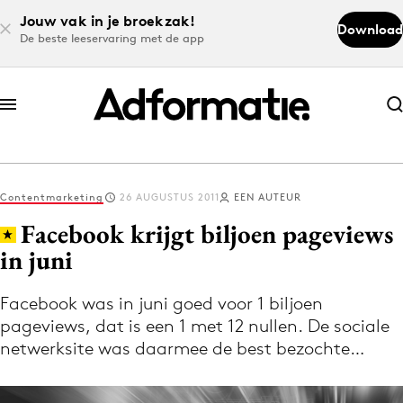
Jouw vak in je broekzak!
Download
De beste leeservaring met de app
Abonneer nu
Abonneer nu
Contentmarketing
26 AUGUSTUS 2011
EEN AUTEUR
Log in
Facebook krijgt biljoen pageviews
in juni
Download de app
Volg het laatste nieuws via de Adformatie
Facebook was in juni goed voor 1 biljoen
pageviews, dat is een 1 met 12 nullen. De sociale
Nieuws app
netwerksite was daarmee de best bezochte…