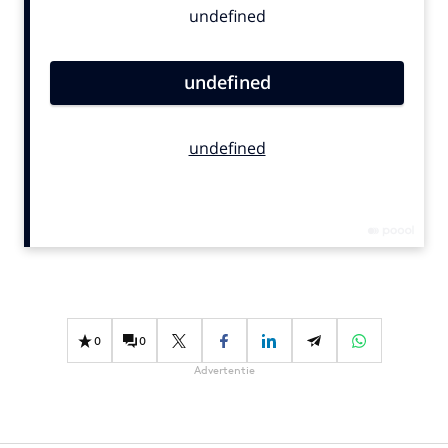
Bureaus
Campagnes
Carriere
Contentmarketing
Craft
Customer Experience
Data & Insights
Design
Digital transformation
Diversiteit
Effectiviteit
0
0
Gedragsverandering
Advertentie
Influencer marketing
Interne communicatie
Martech