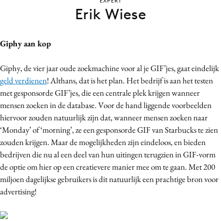
EXPERT
Bureaus
Erik Wiese
Campagnes
Carriere
Giphy aan kop
Contentmarketing
Giphy, de vier jaar oude zoekmachine voor al je GIF’jes, gaat eindelijk
Craft
geld verdienen
! Althans, dat is het plan. Het bedrijf is aan het testen
Customer Experience
met gesponsorde GIF’jes, die een centrale plek krijgen wanneer
Data & Insights
mensen zoeken in de database. Voor de hand liggende voorbeelden
Design
hiervoor zouden natuurlijk zijn dat, wanneer mensen zoeken naar
Digital transformation
‘Monday’ of ‘morning’, ze een gesponsorde GIF van Starbucks te zien
zouden krijgen. Maar de mogelijkheden zijn eindeloos, en bieden
Diversiteit
bedrijven die nu al een deel van hun uitingen terugzien in GIF-vorm
Effectiviteit
de optie om hier op een creatievere manier mee om te gaan. Met 200
Gedragsverandering
miljoen dagelijkse gebruikers is dit natuurlijk een prachtige bron voor
Influencer marketing
advertising!
Interne communicatie
Martech