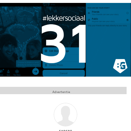
Menu
Home
9 sept: GenAI-training
12 nov: MarketingLive!
Adverteren
Events
Opleidingen
Vacatures
Advertentie
Academy
Partners
Topics
Artificial Intelligence