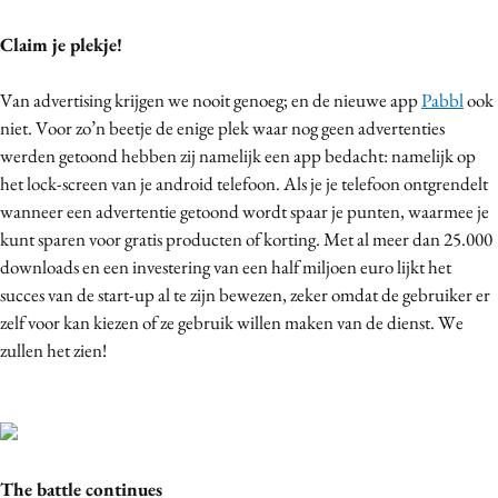
Media
Claim je plekje!
Merkstrategie
PR
Van advertising krijgen we nooit genoeg; en de nieuwe app
Pabbl
ook
Programmatic
niet. Voor zo’n beetje de enige plek waar nog geen advertenties
werden getoond hebben zij namelijk een app bedacht: namelijk op
Purpose Marketing
het lock-screen van je android telefoon. Als je je telefoon ontgrendelt
Reputatie & crisis
wanneer een advertentie getoond wordt spaar je punten, waarmee je
kunt sparen voor gratis producten of korting. Met al meer dan 25.000
downloads en een investering van een half miljoen euro lijkt het
succes van de start-up al te zijn bewezen, zeker omdat de gebruiker er
zelf voor kan kiezen of ze gebruik willen maken van de dienst. We
zullen het zien!
The battle continues