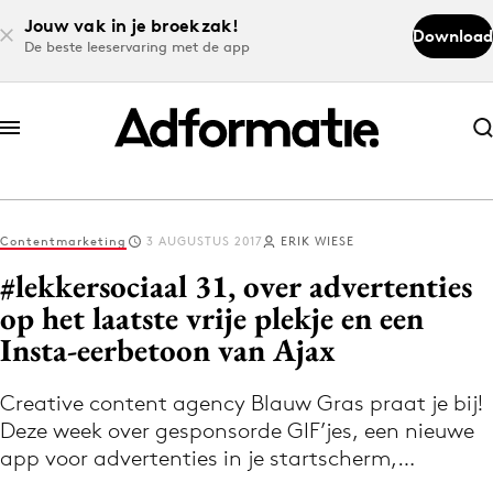
Jouw vak in je broekzak!
Download
De beste leeservaring met de app
Abonneer nu
Abonneer nu
Contentmarketing
3 AUGUSTUS 2017
ERIK WIESE
Log in
#lekkersociaal 31, over advertenties
op het laatste vrije plekje en een
Insta-eerbetoon van Ajax
Download de app
Volg het laatste nieuws via de Adformatie
Creative content agency Blauw Gras praat je bij!
Nieuws app
Deze week over gesponsorde GIF’jes, een nieuwe
app voor advertenties in je startscherm,…