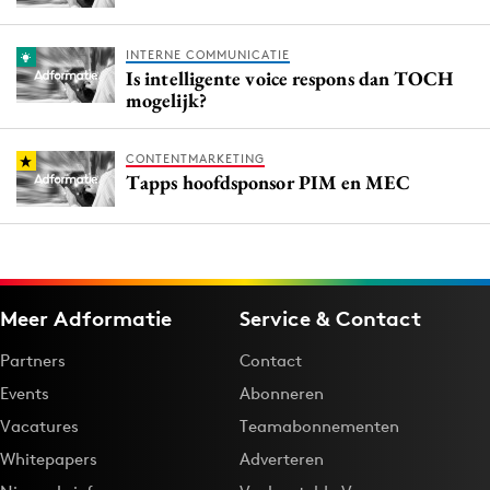
INTERNE COMMUNICATIE
Is intelligente voice respons dan TOCH
mogelijk?
CONTENTMARKETING
Tapps hoofdsponsor PIM en MEC
Meer Adformatie
Service & Contact
Partners
Contact
Events
Abonneren
Vacatures
Teamabonnementen
Whitepapers
Adverteren