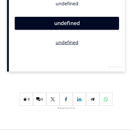
Bureaus
Campagnes
Carriere
Contentmarketing
Craft
Customer Experience
Data & Insights
Design
Digital transformation
Diversiteit
Effectiviteit
0
0
Gedragsverandering
Advertentie
Influencer marketing
Interne communicatie
Martech