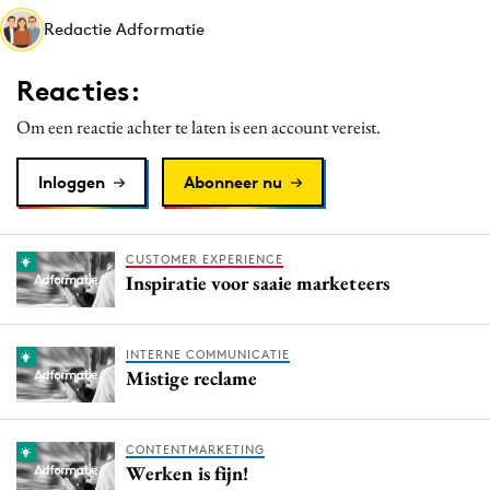
Media
Redactie Adformatie
Merkstrategie
Reacties:
PR
Programmatic
Om een reactie achter te laten is een account vereist.
Purpose Marketing
Inloggen
Abonneer nu
Reputatie & crisis
CUSTOMER EXPERIENCE
Inspiratie voor saaie marketeers
INTERNE COMMUNICATIE
Mistige reclame
CONTENTMARKETING
Werken is fijn!