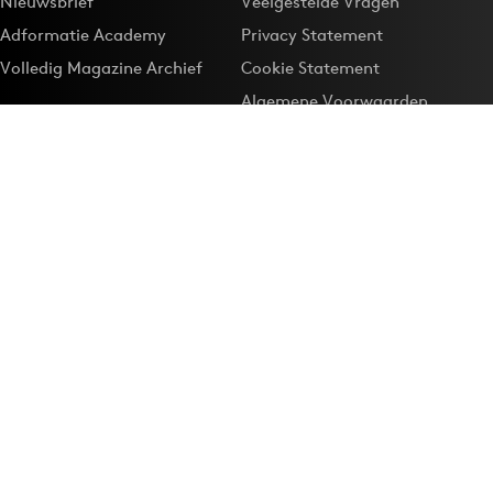
Nieuwsbrief
Veelgestelde Vragen
Adformatie Academy
Privacy Statement
Volledig Magazine Archief
Cookie Statement
Algemene Voorwaarden
Onze app
Maak Adformatie.nl je
Google-favoriet
Privacyinstellingen
Download de
Adformatie Nieuws App