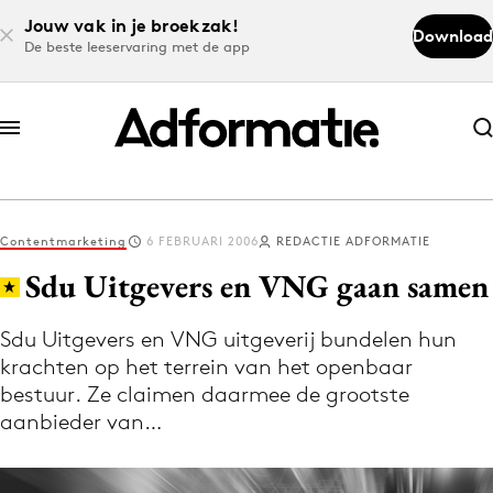
Jouw vak in je broekzak!
Download
De beste leeservaring met de app
Abonneer nu
Abonneer nu
Contentmarketing
6 FEBRUARI 2006
REDACTIE ADFORMATIE
Log in
Sdu Uitgevers en VNG gaan samen
Sdu Uitgevers en VNG uitgeverij bundelen hun
Download de app
krachten op het terrein van het openbaar
Volg het laatste nieuws via de Adformatie
bestuur. Ze claimen daarmee de grootste
Nieuws app
aanbieder van…