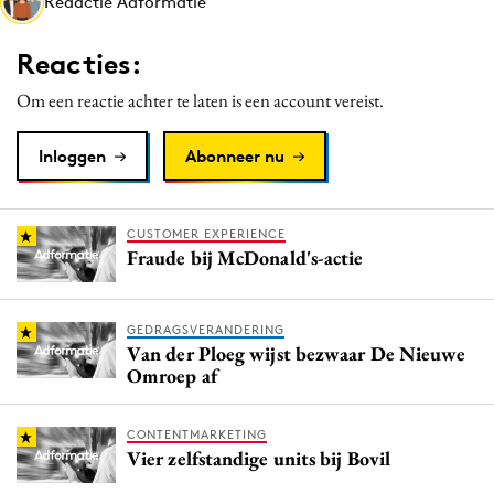
Redactie Adformatie
Media
Merkstrategie
Reacties:
PR
Om een reactie achter te laten is een account vereist.
Programmatic
Purpose Marketing
Inloggen
Abonneer nu
Reputatie & crisis
CUSTOMER EXPERIENCE
Fraude bij McDonald's-actie
GEDRAGSVERANDERING
Van der Ploeg wijst bezwaar De Nieuwe
Omroep af
CONTENTMARKETING
Vier zelfstandige units bij Bovil