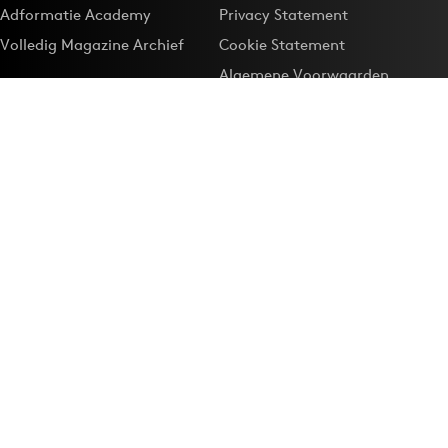
Adformatie Academy
Privacy Statement
Volledig Magazine Archief
Cookie Statement
Algemene Voorwaarden
Onze app
Maak Adformatie.nl je
Google-favoriet
Privacyinstellingen
Download de
Adformatie Nieuws App