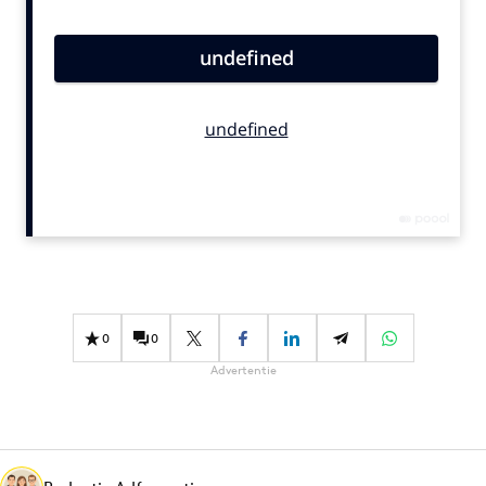
Bureaus
Campagnes
Carriere
Contentmarketing
Craft
Customer Experience
Data & Insights
Design
Digital transformation
Diversiteit
0
0
Effectiviteit
Advertentie
Gedragsverandering
Influencer marketing
Interne communicatie
Martech