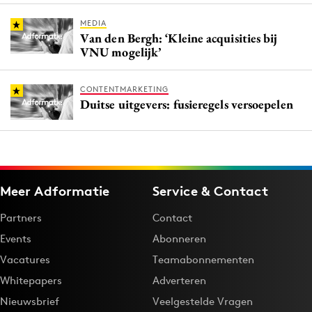
MEDIA
Van den Bergh: ‘Kleine acquisities bij
VNU mogelijk’
CONTENTMARKETING
Duitse uitgevers: fusieregels versoepelen
Meer Adformatie
Service & Contact
Partners
Contact
Events
Abonneren
Vacatures
Teamabonnementen
Whitepapers
Adverteren
Nieuwsbrief
Veelgestelde Vragen