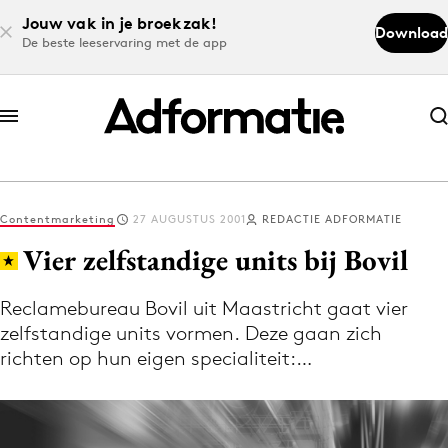
Jouw vak in je broekzak!
Download
De beste leeservaring met de app
Abonneer nu
Abonneer nu
Contentmarketing
27 AUGUSTUS 2001
REDACTIE ADFORMATIE
Log in
Vier zelfstandige units bij Bovil
Reclamebureau Bovil uit Maastricht gaat vier
Download de app
zelfstandige units vormen. Deze gaan zich
Volg het laatste nieuws via de Adformatie
richten op hun eigen specialiteit:…
Nieuws app