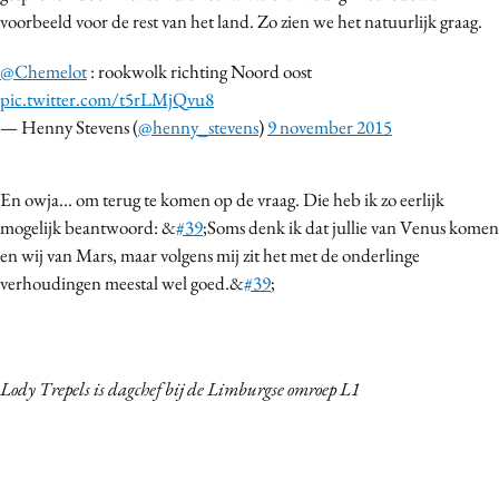
voorbeeld voor de rest van het land. Zo zien we het natuurlijk graag.
@Chemelot
: rookwolk richting Noord oost
pic.twitter.com/t5rLMjQvu8
— Henny Stevens (
@henny_stevens
)
9 november 2015
En owja... om terug te komen op de vraag. Die heb ik zo eerlijk
mogelijk beantwoord: &
#39
;Soms denk ik dat jullie van Venus komen
en wij van Mars, maar volgens mij zit het met de onderlinge
verhoudingen meestal wel goed.&
#39
;
Lody Trepels is dagchef bij de Limburgse omroep L1