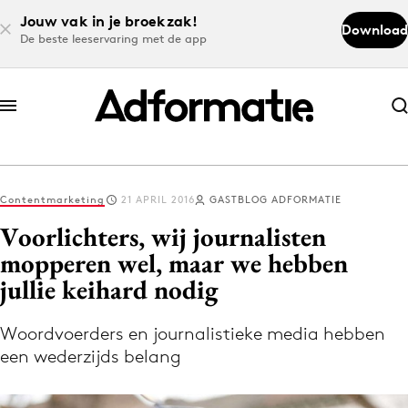
Jouw vak in je broekzak!
Download
De beste leeservaring met de app
Abonneer nu
Abonneer nu
Contentmarketing
21 APRIL 2016
GASTBLOG ADFORMATIE
Log in
Voorlichters, wij journalisten
mopperen wel, maar we hebben
jullie keihard nodig
Download de app
Volg het laatste nieuws via de Adformatie
Woordvoerders en journalistieke media hebben
Nieuws app
een wederzijds belang