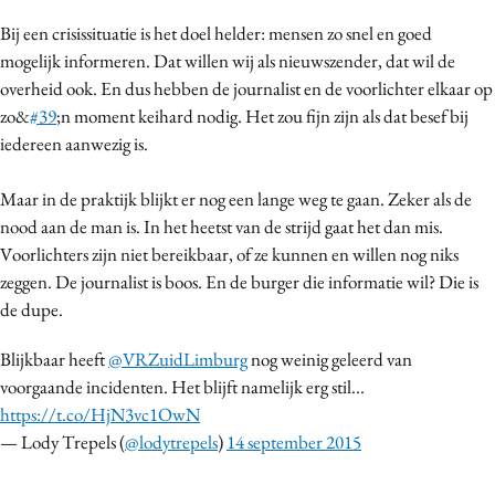
Media
Bij een crisissituatie is het doel helder: mensen zo snel en goed
Merkstrategie
mogelijk informeren. Dat willen wij als nieuwszender, dat wil de
overheid ook. En dus hebben de journalist en de voorlichter elkaar op
PR
zo&
#39
;n moment keihard nodig. Het zou fijn zijn als dat besef bij
Programmatic
iedereen aanwezig is.
Purpose Marketing
Reputatie & crisis
Maar in de praktijk blijkt er nog een lange weg te gaan. Zeker als de
nood aan de man is. In het heetst van de strijd gaat het dan mis.
Voorlichters zijn niet bereikbaar, of ze kunnen en willen nog niks
zeggen. De journalist is boos. En de burger die informatie wil? Die is
de dupe.
Blijkbaar heeft
@VRZuidLimburg
nog weinig geleerd van
voorgaande incidenten. Het blijft namelijk erg stil...
https://t.co/HjN3vc1OwN
— Lody Trepels (
@lodytrepels
)
14 september 2015