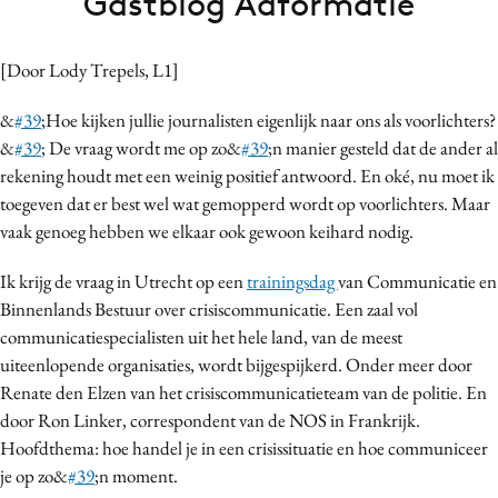
Gastblog Adformatie
Bureaus
Campagnes
[Door Lody Trepels, L1]
Carriere
&
#39
;Hoe kijken jullie journalisten eigenlijk naar ons als voorlichters?
Contentmarketing
&
#39
; De vraag wordt me op zo&
#39
;n manier gesteld dat de ander al
Craft
rekening houdt met een weinig positief antwoord. En oké, nu moet ik
Customer Experience
toegeven dat er best wel wat gemopperd wordt op voorlichters. Maar
Data & Insights
vaak genoeg hebben we elkaar ook gewoon keihard nodig.
Design
Ik krijg de vraag in Utrecht op een
trainingsdag
van Communicatie en
Digital transformation
Binnenlands Bestuur over crisiscommunicatie. Een zaal vol
Diversiteit
communicatiespecialisten uit het hele land, van de meest
Effectiviteit
uiteenlopende organisaties, wordt bijgespijkerd. Onder meer door
Gedragsverandering
Renate den Elzen van het crisiscommunicatieteam van de politie. En
door Ron Linker, correspondent van de NOS in Frankrijk.
Influencer marketing
Hoofdthema: hoe handel je in een crisissituatie en hoe communiceer
Interne communicatie
je op zo&
#39
;n moment.
Martech