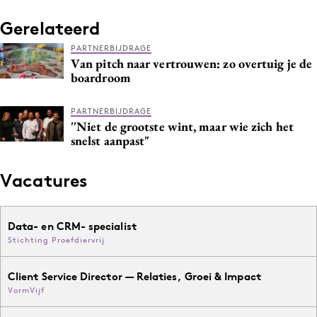
Gerelateerd
PARTNERBIJDRAGE
Van pitch naar vertrouwen: zo overtuig je de
boardroom
PARTNERBIJDRAGE
''Niet de grootste wint, maar wie zich het
snelst aanpast"
Vacatures
Data- en CRM- specialist
Stichting Proefdiervrij
Client Service Director — Relaties, Groei & Impact
VormVijf