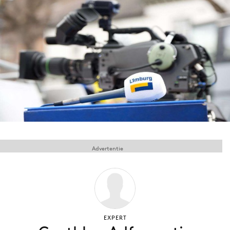
Menu
Home
9 sept: GenAI-training
12 nov: MarketingLive!
Adverteren
Events
Opleidingen
Advertentie
Vacatures
Academy
Partners
Topics
EXPERT
Artificial Intelligence