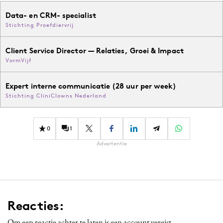
Data- en CRM- specialist
Stichting Proefdiervrij
Client Service Director — Relaties, Groei & Impact
VormVijf
Expert interne communicatie (28 uur per week)
Stichting CliniClowns Nederland
0
1
Advertentie
Reacties:
Om een reactie achter te laten is een account vereist.