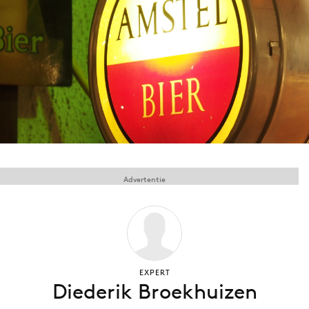
Menu
Home
9 sept: GenAI-training
12 nov: MarketingLive!
Adverteren
Events
Advertentie
Opleidingen
Vacatures
Academy
Partners
Topics
EXPERT
Diederik Broekhuizen
Artificial Intelligence