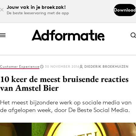
Jouw vak in je broekzak!
Download
De beste leeservaring met de app
Abonneer nu
Abonneer nu
Customer Experience
30 NOVEMBER 2016
DIEDERIK BROEKHUIZEN
Log in
10 keer de meest bruisende reacties
van Amstel Bier
Download de app
Volg het laatste nieuws via de Adformatie
Het meest bijzondere werk op sociale media van
de afgelopen week, door De Beste Social Media.
Nieuws app