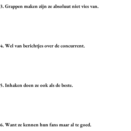
3. Grappen maken zijn ze absoluut niet vies van.
Media
Merkstrategie
PR
Programmatic
Purpose Marketing
4. Wel van berichtjes over de concurrent.
Reputatie & crisis
5. Inhaken doen ze ook als de beste.
6. Want ze kennen hun fans maar al te goed.