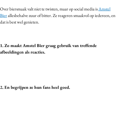
Bureaus
Over biersmaak valt niet te twisten, maar op social media is
Amstel
Campagnes
Bier
allesbehalve zuur of bitter. Ze reageren smaakvol op iedereen, en
Carriere
dat is best wel genieten.
Contentmarketing
Craft
Customer Experience
1. Zo maakt Amstel Bier graag gebruik van treffende
afbeeldingen als reacties.
Data & Insights
Design
Digital transformation
Diversiteit
Effectiviteit
2. En begrijpen ze hun fans heel goed.
Gedragsverandering
Influencer marketing
Interne communicatie
Martech