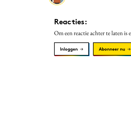
Reacties:
Om een reactie achter te laten is 
Inloggen
Abonneer nu