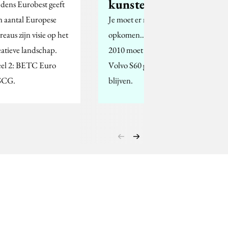
kunstenaar...
jdens Eurobest geeft
n aantal Europese
Je moet er maar
reaus zijn visie op het
opkomen…Tot begin
eatieve landschap.
2010 moet de nieuwe
el 2: BETC Euro
Volvo S60 geheim
SCG.
blijven.