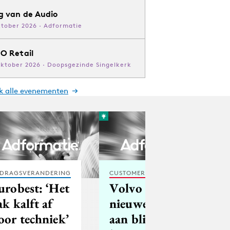
g van de Audio
ktober 2026 · Adformatie
O Retail
oktober 2026 · Doopsgezinde Singelkerk
jk alle evenementen
DRAGSVERANDERING
CUSTOMER EXPERIENCE
urobest: ‘Het
Volvo toont
ak kalft af
nieuwe S60
oor techniek’
aan blinde