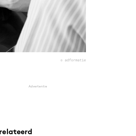
© adformatie
Advertentie
relateerd