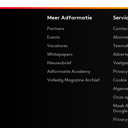
Meer Adformatie
Servi
Partners
Contac
Events
Abonne
Vacatures
Teama
Whitepapers
Advert
Nieuwsbrief
Veelge
Adformatie Academy
Privac
Volledig Magazine Archief
Cookie
Algeme
Onze a
Maak A
Google
Privacy