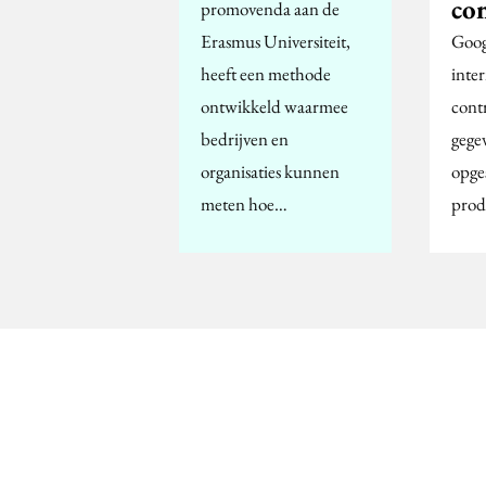
co
promovenda aan de
Erasmus Universiteit,
Goog
heeft een methode
inte
ontwikkeld waarmee
cont
bedrijven en
gege
organisaties kunnen
opges
meten hoe…
prod