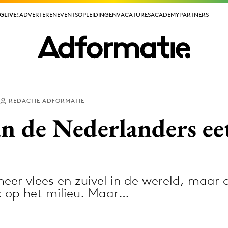
GLIVE!
GLIVE!
ADVERTEREN
ADVERTEREN
EVENTS
EVENTS
OPLEIDINGEN
OPLEIDINGEN
VACATURES
VACATURES
ACADEMY
ACADEMY
PARTNERS
PARTNERS
REDACTIE ADFORMATIE
ieuws app
n de Nederlanders eet
r vlees en zuivel in de wereld, maar d
Media
uk op het milieu. Maar…
ormation
Merkstrategie
PR