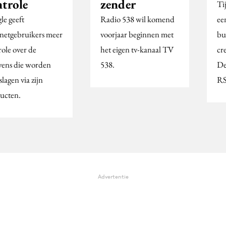
ntrole
zender
Ti
le geeft
Radio 538 wil komend
ee
rnetgebruikers meer
voorjaar beginnen met
bu
role over de
het eigen tv-kanaal TV
cr
vens die worden
538.
De
lagen via zijn
R
ucten.
Advertentie