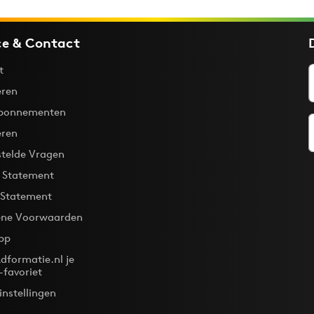
ce & Contact
t
ren
bonnementen
eren
stelde Vragen
y Statement
 Statement
ne Voorwaarden
pp
dformatie.nl je
-favoriet
instellingen