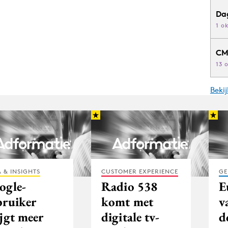
Da
1 o
CM
13 
Beki
 & INSIGHTS
CUSTOMER EXPERIENCE
GE
ogle-
Radio 538
E
bruiker
komt met
v
ijgt meer
digitale tv-
d