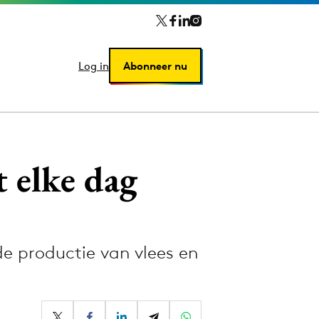
Log in
Log in
Abonneer nu
Abonneer nu
 elke dag
e productie van vlees en