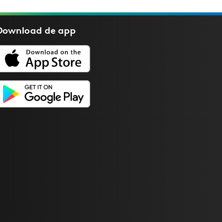
Download de
app