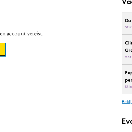
Va
Da
Sti
een account vereist.
Cli
Gr
Vor
Ex
pe
Sti
Bekij
Ev