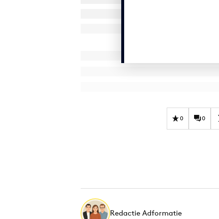
0
0
Redactie Adformatie