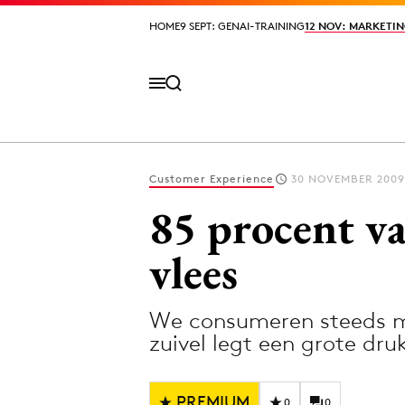
HOME
HOME
9 SEPT: GENAI-TRAINING
9 SEPT: GENAI-TRAINING
12 NOV: MARKETIN
12 NOV: MARKETIN
Customer Experience
30 NOVEMBER 2009
Volg het laatste nieuws via de Adformatie N
85 procent va
vlees
Topics
We consumeren steeds mee
Artificial Intelligence
Design
zuivel legt een grote dr
Bureaus
Digital transf
Campagnes
Diversiteit
PREMIUM
0
0