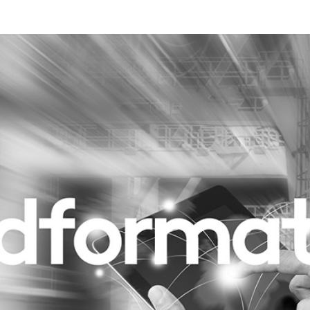
Programmatic
ering
Purpose Marketing
keting
Reputatie & crisis
nicatie