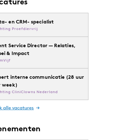
catures
ta- en CRM- specialist
chting Proefdiervrij
ent Service Director — Relaties,
oei & Impact
mVijf
pert interne communicatie (28 uur
r week)
chting CliniClowns Nederland
k alle vacatures
enementen