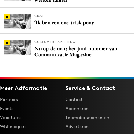
CRAFT
‘Ik ben een one-trick pony’
CUSTOMER EXPERIENCE
Nu op de mat: het juni-nummer van
Communicatie Magazine
Meer Adformatie
Service & Contact
Partners
Contact
Events
Abonneren
Vacatures
Teamabonnementen
Whitepapers
Adverteren