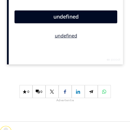
Bureaus
Campagnes
Carriere
Contentmarketing
Craft
Customer Experience
Data & Insights
Design
Digital transformation
Diversiteit
0
0
Effectiviteit
Advertentie
Gedragsverandering
Influencer marketing
Interne communicatie
Martech