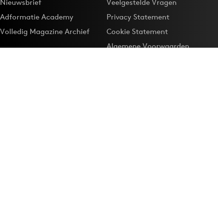
Nieuwsbrief
Veelgestelde Vragen
Adformatie Academy
Privacy Statement
Volledig Magazine Archief
Cookie Statement
Algemene Voorwaarden
Onze app
Maak Adformatie.nl je
Google-favoriet
Privacyinstellingen
Download de
Adformatie Nieuws App