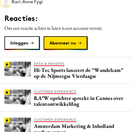
Kari-Anne Fygi
Media
Merkstrategie
Reacties:
PR
Om een reactie achter te laten is een account vereist.
Programmatic
Purpose Marketing
Inloggen
Abonneer nu
Reputatie & crisis
DATA & INSIGHTS
Hi-Tec Sports lanceert de “Wandelcam”
op de Nijmeegse Vierdaagse
CUSTOMER EXPERIENCE
RA*W oprichter spreekt in Cannes over
talentontwikkelilng
CUSTOMER EXPERIENCE
Amsterdam Marketing & Inholland
werken samen