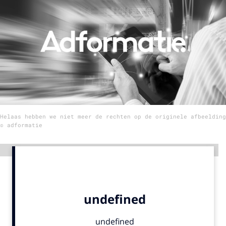
Menu
Home
9 sept: GenAI-training
12 nov: MarketingLive!
Adverteren
Helaas hebben we niet meer de rechten op de originele afbeelding
Events
© adformatie
Opleidingen
Vacatures
Advertentie
Academy
Partners
Topics
Artificial Intelligence