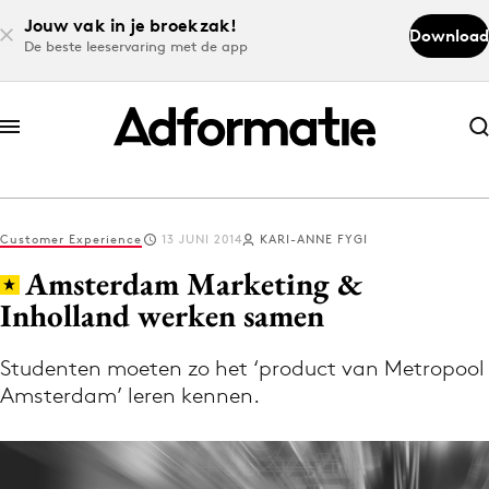
Jouw vak in je broekzak!
Download
De beste leeservaring met de app
Abonneer nu
Abonneer nu
Customer Experience
13 JUNI 2014
KARI-ANNE FYGI
Log in
Amsterdam Marketing &
Inholland werken samen
Download de app
Volg het laatste nieuws via de Adformatie
Studenten moeten zo het ‘product van Metropool
Amsterdam’ leren kennen.
Nieuws app