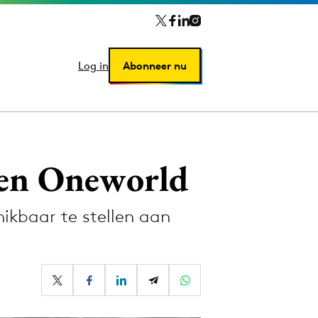
Log in
Log in
Abonneer nu
Abonneer nu
o en Oneworld
hikbaar te stellen aan