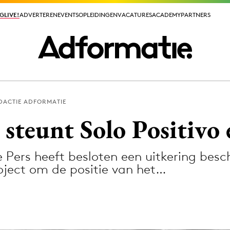
GLIVE!
GLIVE!
ADVERTEREN
ADVERTEREN
EVENTS
EVENTS
OPLEIDINGEN
OPLEIDINGEN
VACATURES
VACATURES
ACADEMY
ACADEMY
PARTNERS
PARTNERS
DACTIE ADFORMATIE
ieuws app
 steunt Solo Positiv
 Pers heeft besloten een uitkering besc
roject om de positie van het…
Media
ormation
Merkstrategie
PR