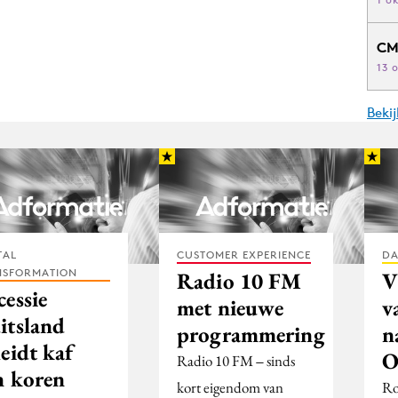
CM
13 
Beki
TAL
CUSTOMER EXPERIENCE
DA
NSFORMATION
Radio 10 FM
V
essie
met nieuwe
v
itsland
programmering
n
eidt kaf
O
Radio 10 FM ‒ sinds
n koren
kort eigendom van
Ro