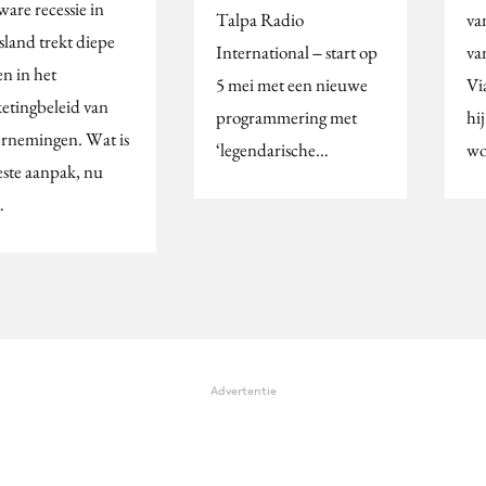
are recessie in
Talpa Radio
va
sland trekt diepe
International ‒ start op
va
en in het
5 mei met een nieuwe
Vi
etingbeleid van
programmering met
hi
rnemingen. Wat is
‘legendarische…
wo
este aanpak, nu
…
Advertentie