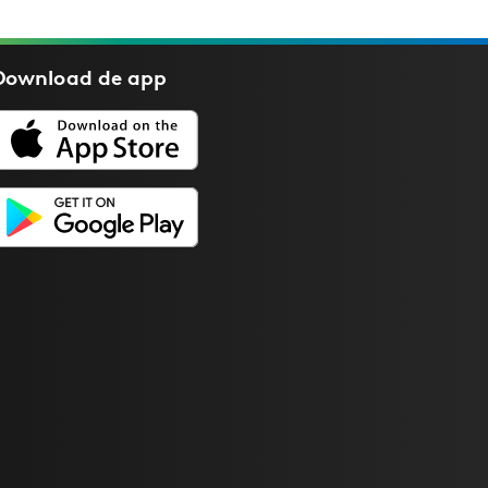
Download de
app