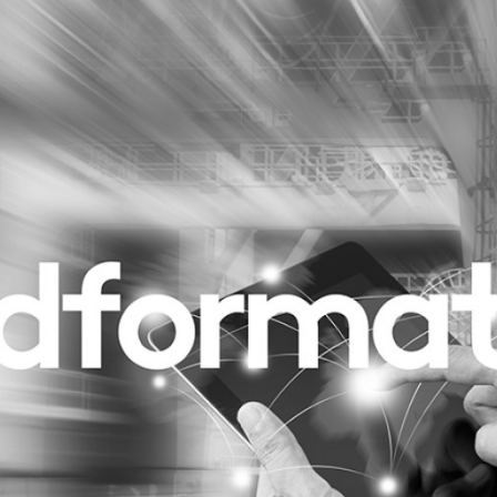
Programmatic
ering
Purpose Marketing
keting
Reputatie & crisis
nicatie