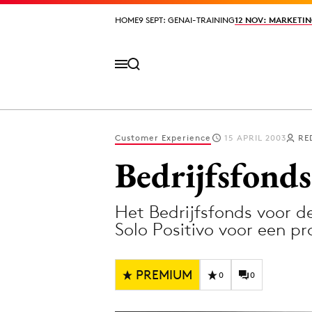
HOME
HOME
9 SEPT: GENAI-TRAINING
9 SEPT: GENAI-TRAINING
12 NOV: MARKETIN
12 NOV: MARKETIN
Customer Experience
15 APRIL 2003
RE
Volg het laatste nieuws via de Adformatie N
Bedrijfsfonds
Het Bedrijfsfonds voor de
Topics
Solo Positivo voor een p
Artificial Intelligence
Design
Bureaus
Digital transf
PREMIUM
0
0
Campagnes
Diversiteit