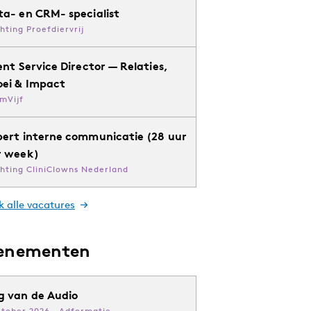
ta- en CRM- specialist
chting Proefdiervrij
ent Service Director — Relaties,
oei & Impact
mVijf
pert interne communicatie (28 uur
r week)
chting CliniClowns Nederland
k alle vacatures
enementen
g van de Audio
ktober 2026 · Adformatie