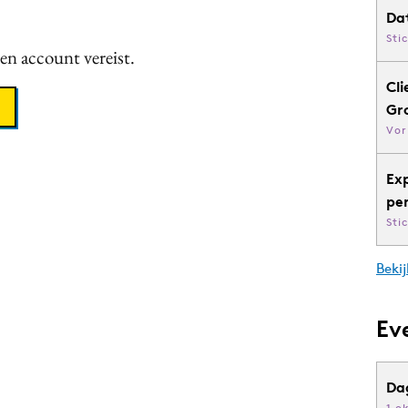
Da
Sti
een account vereist.
Cli
Gr
Vor
Ex
pe
Sti
Bekij
Ev
Da
1 o