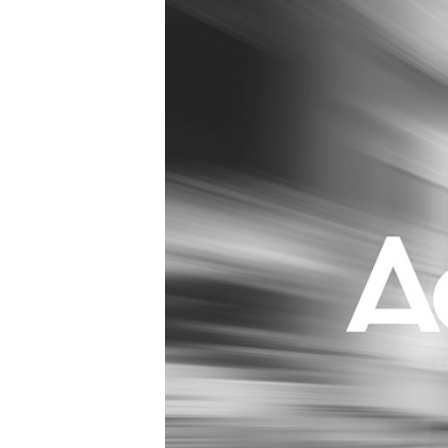
Carriere
Effectiviteit
Contentmarketing
Gedragsverand
Craft
Influencer mar
Customer Experience
Interne commu
Data & Insights
Martech