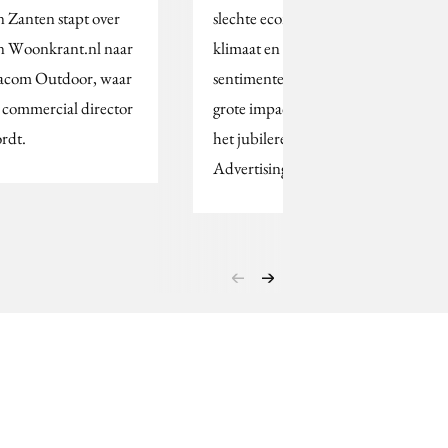
n Zanten stapt over
slechte economische
n Woonkrant.nl naar
klimaat en anti-Franse
acom Outdoor, waar
sentimenten kunnen
j commercial director
grote impact hebben op
rdt.
het jubilerende Cannes
Advertising…