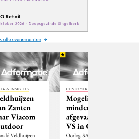
O Retail
oktober 2026 · Doopsgezinde Singelkerk
jk alle evenementen
TA & INSIGHTS
CUSTOMER EXPERIENCE
eldhuijzen
Mogelijk
an Zanten
minder
aar Viacom
afgevaardigden
utdoor
VS in Cannes
nald Veldhuijzen
Oorlog, SARS, het