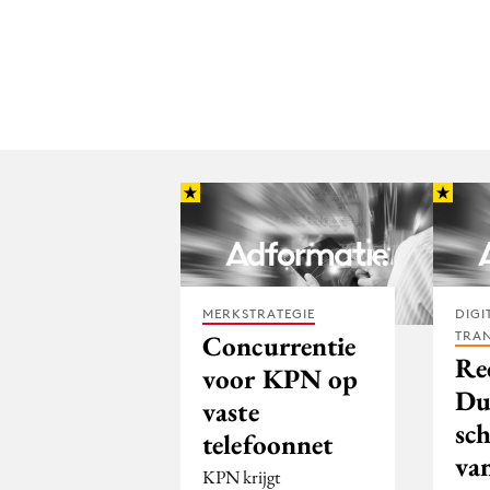
MERKSTRATEGIE
DIGI
TRA
Concurrentie
Rec
voor KPN op
Du
vaste
sch
telefoonnet
va
KPN krijgt