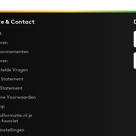
ce & Contact
t
ren
bonnementen
eren
stelde Vragen
y Statement
 Statement
ne Voorwaarden
pp
dformatie.nl je
-favoriet
instellingen