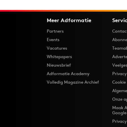
Meer Adformatie
Servi
Partners
Contac
Events
Abonne
Vacatures
Teama
Whitepapers
Advert
Nieuwsbrief
Veelge
Adformatie Academy
Privac
Volledig Magazine Archief
Cookie
Algeme
Onze a
Maak A
Google
Privacy