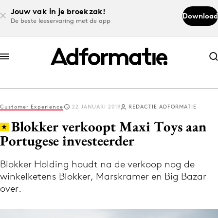
Jouw vak in je broekzak!
Download
De beste leeservaring met de app
Abonneer nu
Abonneer nu
Customer Experience
22 JANUARI 2019
REDACTIE ADFORMATIE
Log in
Blokker verkoopt Maxi Toys aan
Portugese investeerder
Download de app
Volg het laatste nieuws via de Adformatie
Blokker Holding houdt na de verkoop nog de
winkelketens Blokker, Marskramer en Big Bazar
Nieuws app
over.