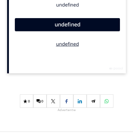
Bureaus
Campagnes
Carriere
Contentmarketing
Craft
Customer Experience
Data & Insights
Design
Digital transformation
Diversiteit
Effectiviteit
0
0
Gedragsverandering
Advertentie
Influencer marketing
Interne communicatie
Martech