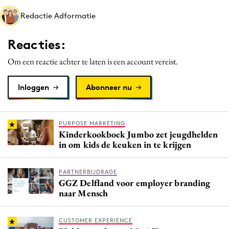
Media
Redactie Adformatie
Merkstrategie
Reacties:
PR
Programmatic
Om een reactie achter te laten is een account vereist.
Purpose Marketing
Inloggen
Abonneer nu
Reputatie & crisis
PURPOSE MARKETING
Kinderkookboek Jumbo zet jeugdhelden
in om kids de keuken in te krijgen
PARTNERBIJDRAGE
GGZ Delfland voor employer branding
naar Mensch
CUSTOMER EXPERIENCE