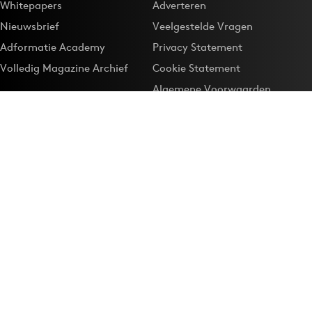
Whitepapers
Adverteren
Nieuwsbrief
Veelgestelde Vragen
Adformatie Academy
Privacy Statement
Volledig Magazine Archief
Cookie Statement
Algemene Voorwaarden
Onze app
Maak Adformatie.nl je
Google-favoriet
Privacyinstellingen
Download de
Adformatie Nieuws App