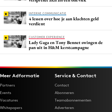
INTERNE COMMUNICATIE
4 lessen over hoe je aan klachten geld
verdient
CUSTOMER EXPERIENCE
Lady Gaga en Tony Bennet swingen de
pan uit in H&M kerstcampagne
Meer Adformatie
Service & Contact
Partners
Contact
Events
Abonneren
Vacatures
Teamabonnementen
Whitepapers
Adverteren