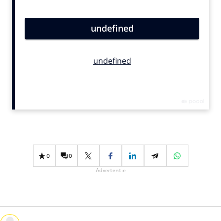
Bureaus
Campagnes
Carriere
Contentmarketing
Craft
Customer Experience
Data & Insights
Design
Digital transformation
Diversiteit
0
0
Effectiviteit
Advertentie
Gedragsverandering
Influencer marketing
Interne communicatie
Martech