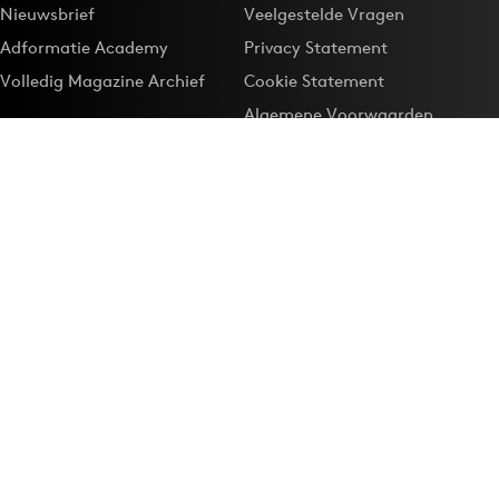
Nieuwsbrief
Veelgestelde Vragen
Adformatie Academy
Privacy Statement
Volledig Magazine Archief
Cookie Statement
Algemene Voorwaarden
Onze app
Maak Adformatie.nl je
Google-favoriet
Privacyinstellingen
Download de
Adformatie Nieuws App