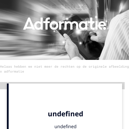
Menu
Home
9 sept: GenAI-training
12 nov: MarketingLive!
Adverteren
Helaas hebben we niet meer de rechten op de originele afbeelding
Events
© adformatie
Opleidingen
Vacatures
Advertentie
Academy
Partners
Topics
Artificial Intelligence