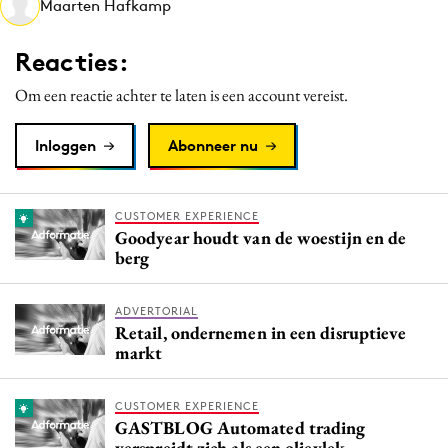
Maarten Hafkamp
Media
Merkstrategie
Reacties:
PR
Om een reactie achter te laten is een account vereist.
Programmatic
Purpose Marketing
Inloggen
Abonneer nu
Reputatie & crisis
CUSTOMER EXPERIENCE
Goodyear houdt van de woestijn en de
berg
ADVERTORIAL
Retail, ondernemen in een disruptieve
markt
CUSTOMER EXPERIENCE
GASTBLOG Automated trading
verspreidt zich als een olievlek