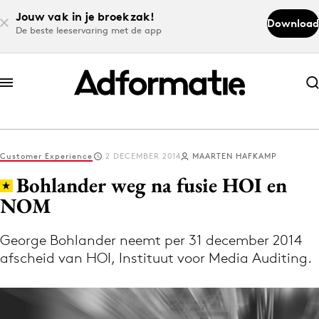
Jouw vak in je broekzak!
Download
De beste leeservaring met de app
Abonneer nu
Abonneer nu
Customer Experience
2 DECEMBER 2014
MAARTEN HAFKAMP
Log in
Bohlander weg na fusie HOI en
NOM
Download de app
Volg het laatste nieuws via de Adformatie
George Bohlander neemt per 31 december 2014
afscheid van HOI, Instituut voor Media Auditing.
Nieuws app