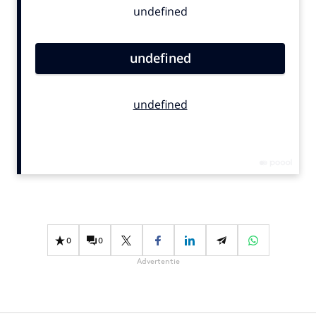
Bureaus
Campagnes
Carriere
Contentmarketing
Craft
Customer Experience
Data & Insights
Design
Digital transformation
Diversiteit
Effectiviteit
0
0
Gedragsverandering
Advertentie
Influencer marketing
Interne communicatie
Martech