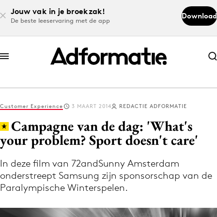
Jouw vak in je broekzak!
Download
De beste leeservaring met de app
Abonneer nu
Abonneer nu
Customer Experience
3 MAART 2014
REDACTIE ADFORMATIE
Log in
Campagne van de dag: 'What's
your problem? Sport doesn't care'
Download de app
Volg het laatste nieuws via de Adformatie
In deze film van 72andSunny Amsterdam
onderstreept Samsung zijn sponsorschap van de
Nieuws app
Paralympische Winterspelen.