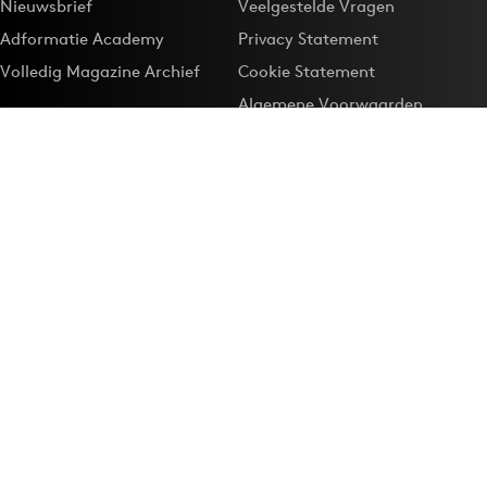
Nieuwsbrief
Veelgestelde Vragen
Adformatie Academy
Privacy Statement
Volledig Magazine Archief
Cookie Statement
Algemene Voorwaarden
Onze app
Maak Adformatie.nl je
Google-favoriet
Privacyinstellingen
Download de
Adformatie Nieuws App