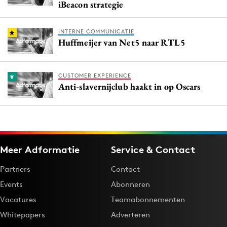
iBeacon strategie
INTERNE COMMUNICATIE
Huffmeijer van Net5 naar RTL5
CUSTOMER EXPERIENCE
Anti-slavernijclub haakt in op Oscars
Meer Adformatie
Service & Contact
Partners
Contact
Events
Abonneren
Vacatures
Teamabonnementen
Whitepapers
Adverteren