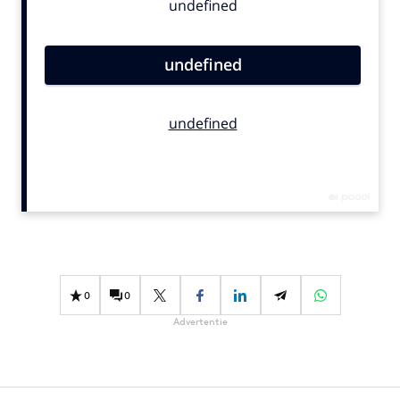
Bureaus
Campagnes
Carriere
Contentmarketing
Craft
Customer Experience
Data & Insights
Design
Digital transformation
Diversiteit
Effectiviteit
0
0
Gedragsverandering
Advertentie
Influencer marketing
Interne communicatie
Martech