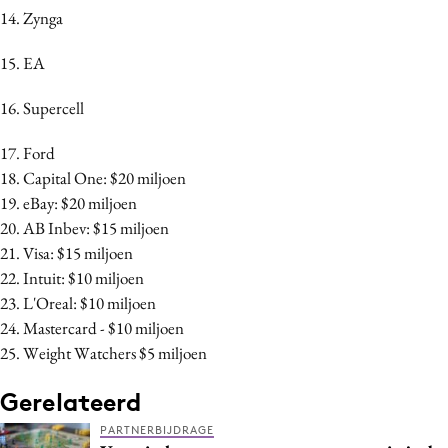
14. Zynga
Media
Merkstrategie
15. EA
PR
16. Supercell
Programmatic
Purpose Marketing
17. Ford
Reputatie & crisis
18. Capital One: $20 miljoen
19. eBay: $20 miljoen
20. AB Inbev: $15 miljoen
21. Visa: $15 miljoen
22. Intuit: $10 miljoen
23. L'Oreal: $10 miljoen
24. Mastercard - $10 miljoen
25. Weight Watchers $5 miljoen
Gerelateerd
PARTNERBIJDRAGE