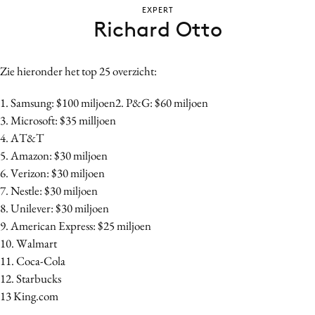
EXPERT
Bureaus
Richard Otto
Campagnes
Carriere
Zie hieronder het top 25 overzicht:
Contentmarketing
Craft
1. Samsung: $100 miljoen2. P&G: $60 miljoen
Customer Experience
3. Microsoft: $35 milljoen
4. AT&T
Data & Insights
5. Amazon: $30 miljoen
Design
6. Verizon: $30 miljoen
Digital transformation
7. Nestle: $30 miljoen
Diversiteit
8. Unilever: $30 miljoen
Effectiviteit
9. American Express: $25 miljoen
10. Walmart
Gedragsverandering
11. Coca-Cola
Influencer marketing
12. Starbucks
Interne communicatie
13 King.com
Martech