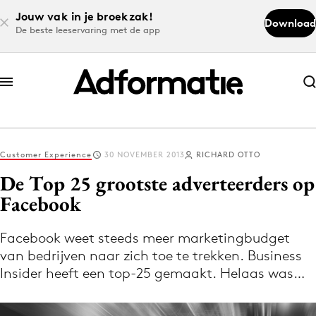
Jouw vak in je broekzak!
Download
De beste leeservaring met de app
Abonneer nu
Abonneer nu
Customer Experience
30 NOVEMBER 2013
RICHARD OTTO
Log in
De Top 25 grootste adverteerders op
Facebook
Download de app
Volg het laatste nieuws via de Adformatie
Facebook weet steeds meer marketingbudget
van bedrijven naar zich toe te trekken. Business
Nieuws app
Insider heeft een top-25 gemaakt. Helaas was…