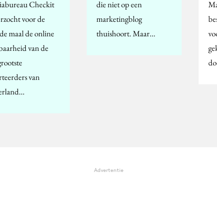
abureau Checkit
die niet op een
Ma
rzocht voor de
marketingblog
be
de maal de online
thuishoort. Maar…
vo
baarheid van de
ge
grootste
do
rteerders van
erland…
Advertentie