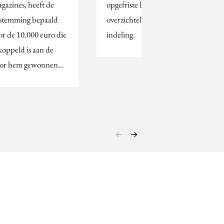
gazines, heeft de
opgefriste lay-out en een
stemming bepaald
overzichtelijker
or de 10.000 euro die
indeling.
koppeld is aan de
or hem gewonnen…