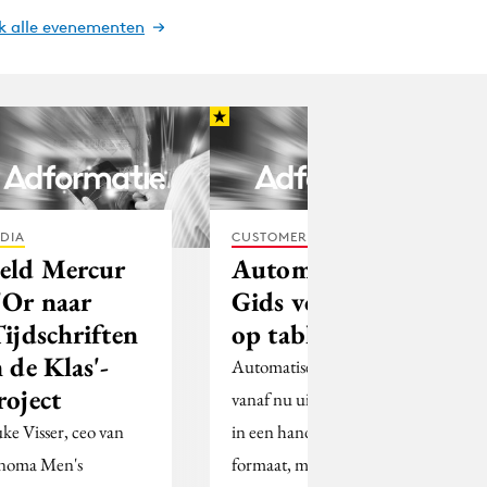
jk alle evenementen
DIA
CUSTOMER EXPERIENCE
eld Mercur
Automatisering
'Or naar
Gids voortaan
Tijdschriften
op tabloid
n de Klas'-
Automatisering Gids is
roject
vanaf nu uit op tabloid,
ke Visser, ceo van
in een handzamer
noma Men's
formaat, met een