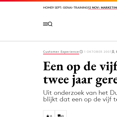
HOME
HOME
9 SEPT: GENAI-TRAINING
9 SEPT: GENAI-TRAINING
12 NOV: MARKETIN
12 NOV: MARKETIN
Customer Experience
1 OKTOBER 2007
Volg het laatste nieuws via de Adformatie N
Een op de vij
twee jaar ge
Topics
Uit onderzoek van het Du
Artificial Intelligence
Design
blijkt dat een op de vijf
Bureaus
Digital transf
Campagnes
Diversiteit
0
0