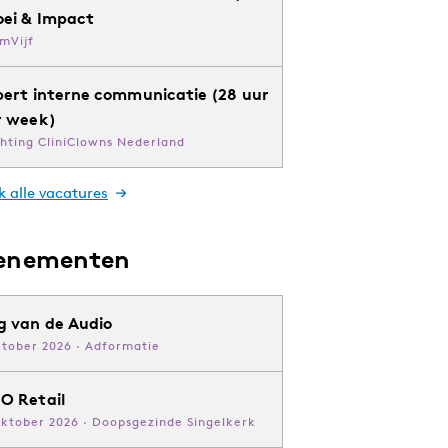
oei & Impact
mVijf
pert interne communicatie (28 uur
r week)
chting CliniClowns Nederland
k alle vacatures
enementen
g van de Audio
ktober 2026 · Adformatie
O Retail
oktober 2026 · Doopsgezinde Singelkerk