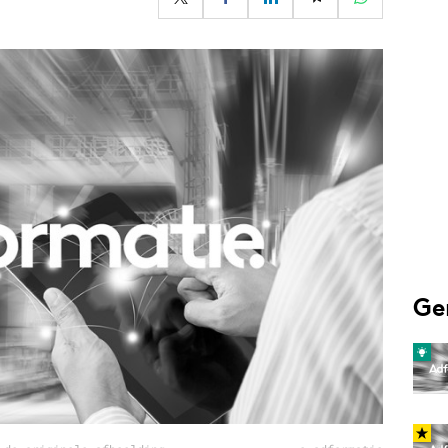
Programmatic
ering
Purpose Marketing
keting
Reputatie & crisis
nicatie
Ge