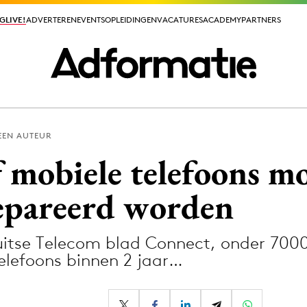
GLIVE!
GLIVE!
ADVERTEREN
ADVERTEREN
EVENTS
EVENTS
OPLEIDINGEN
OPLEIDINGEN
VACATURES
VACATURES
ACADEMY
ACADEMY
PARTNERS
PARTNERS
EEN AUTEUR
ieuws app
f mobiele telefoons m
repareerd worden
itse Telecom blad Connect, onder 7000 
Media
 telefoons binnen 2 jaar…
ormation
Merkstrategie
PR