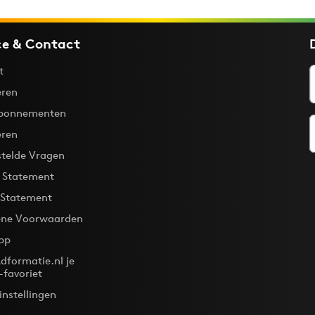
ce & Contact
t
ren
bonnementen
eren
stelde Vragen
y Statement
 Statement
ne Voorwaarden
pp
dformatie.nl je
-favoriet
instellingen