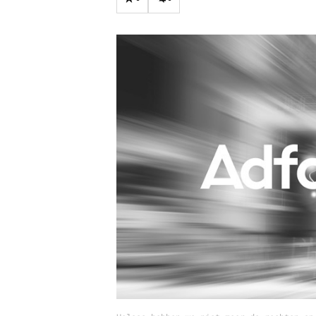
Carriere
Effectiviteit
Contentmarketing
Gedragsverand
Craft
Influencer mar
Customer Experience
Interne commu
Data & Insights
Martech