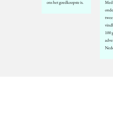
ons het goedkoopste is.
Medi
onde
twee
vind
100 
adve
Ned