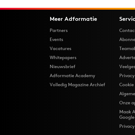
Meer Adformatie
Servi
Partners
Contac
Events
Abonne
Vacatures
Teama
Whitepapers
Advert
Nieuwsbrief
Veelge
Adformatie Academy
Privac
Volledig Magazine Archief
Cookie
Algeme
Onze a
Maak A
Google
Privacy