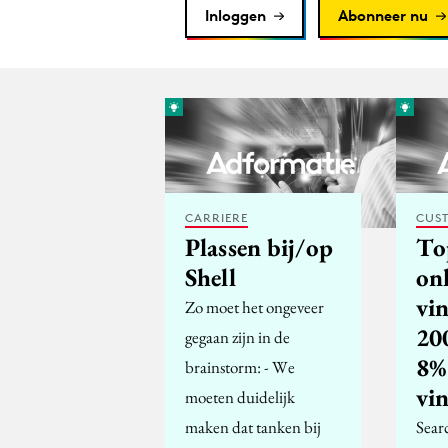
Inloggen
Abonneer nu
CARRIERE
CUST
Plassen bij/op
To
Shell
on
vi
Zo moet het ongeveer
200
gegaan zijn in de
8%
brainstorm: - We
vi
moeten duidelijk
maken dat tanken bij
Sear