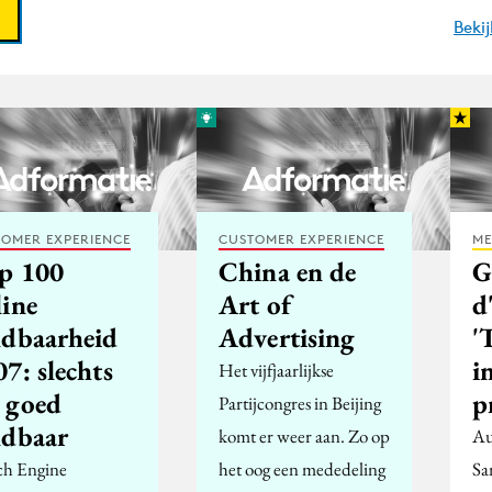
Beki
OMER EXPERIENCE
CUSTOMER EXPERIENCE
ME
p 100
China en de
G
line
Art of
d
ndbaarheid
Advertising
'
7: slechts
i
Het vijfjaarlijkse
 goed
p
Partijcongres in Beijing
ndbaar
komt er weer aan. Zo op
Au
ch Engine
het oog een mededeling
Sa