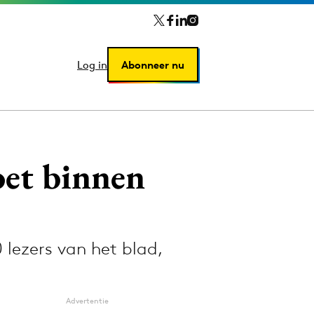
Log in
Log in
Abonneer nu
Abonneer nu
oet binnen
lezers van het blad,
Advertentie