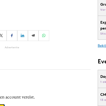
Gr
Vor
Ex
pe
Sti
Bekij
Advertentie
Ev
Da
1 o
CM
een account vereist.
13 